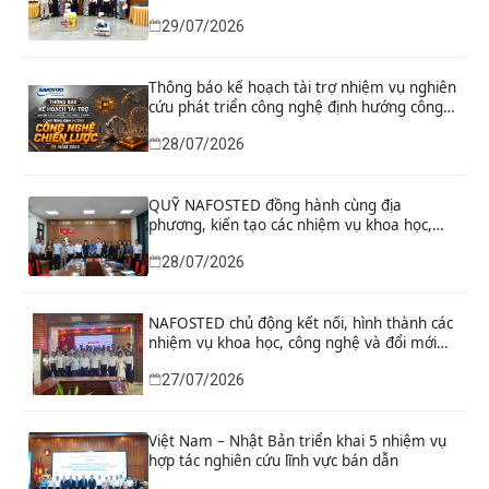
29/07/2026
Thông báo kế hoạch tài trợ nhiệm vụ nghiên
cứu phát triển công nghệ định hướng công
nghệ chiến lược năm 2026
28/07/2026
QUỸ NAFOSTED đồng hành cùng địa
phương, kiến tạo các nhiệm vụ khoa học,
công nghệ và đổi mới sáng tạo từ nhu cầu
28/07/2026
phát triển thực tiễn
NAFOSTED chủ động kết nối, hình thành các
nhiệm vụ khoa học, công nghệ và đổi mới
sáng tạo từ nhu cầu thực tiễn của tỉnh Ninh
27/07/2026
Bình
Việt Nam – Nhật Bản triển khai 5 nhiệm vụ
hợp tác nghiên cứu lĩnh vực bán dẫn