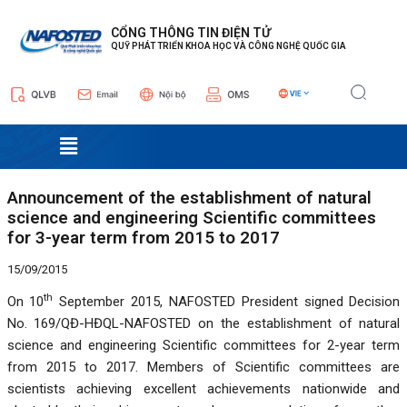
Nhảy
Điều
tới
hướng
CỔNG THÔNG TIN ĐIỆN TỬ
QUỸ PHÁT TRIỂN KHOA HỌC VÀ CÔNG NGHỆ QUỐC GIA
nội
bài
dung
viết
Menu
Announcement of the establishment of natural
science and engineering Scientific committees
for 3-year term from 2015 to 2017
15/09/2015
th
On 10
September 2015, NAFOSTED President signed Decision
No. 169/QĐ-HĐQL-NAFOSTED on the establishment of natural
science and engineering Scientific committees for 2-year term
from 2015 to 2017. Members of Scientific committees are
scientists achieving excellent achievements nationwide and