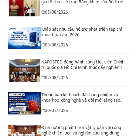
gia tổ chức Lễ trao Bằng khen của Bộ trưởng
và danh hiệu thi đua cho các tập thể, cá
05/08/2026
nhân có thành tích xuất sắc
Khảo sát nhu cầu hỗ trợ phát triển tạp chí
khoa học năm 2026
03/08/2026
NAFOSTED đồng hành cùng Học viện Chính
trị quốc gia Hồ Chí Minh thúc đẩy nghiên cứu
khoa học, công nghệ và đổi mới sáng tạo
02/08/2026
Thông báo kế hoạch đặt hàng nhiệm vụ
khoa học, công nghệ và đổi mới sáng tạo
“Nghiên cứu khoa học tổng kết thi hành, đề
30/07/2026
xuất sửa đổi, bổ sung toàn diện Hiến pháp
năm 2013 đáp ứng yêu cầu phát triển đất
nước trong kỷ nguyên mới”
Định hướng phát triển vật lý gắn với công
nghệ chiến lược và nghiên cứu ứng dụng