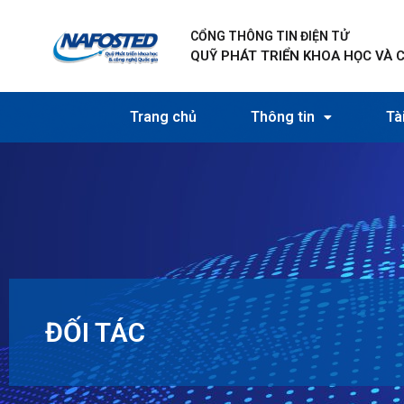
Nhảy
tới
CỔNG THÔNG TIN ĐIỆN TỬ
nội
QUỸ PHÁT TRIỂN KHOA HỌC VÀ 
dung
Trang chủ
Thông tin
Tài
ĐỐI TÁC