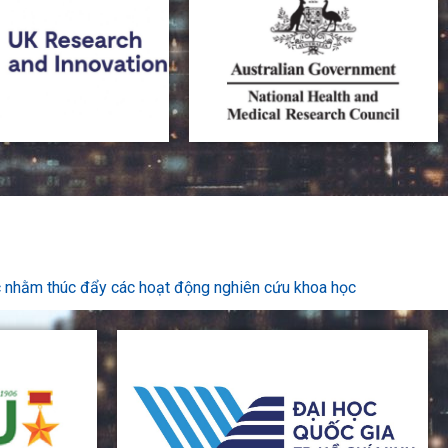
ớc nhằm thúc đẩy các hoạt động nghiên cứu khoa học