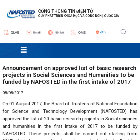
Nhảy
Điều
tới
hướng
CỔNG THÔNG TIN ĐIỆN TỬ
QUỸ PHÁT TRIỂN KHOA HỌC VÀ CÔNG NGHỆ QUỐC GIA
nội
bài
dung
viết
Menu
Announcement on approved list of basic research
projects in Social Sciences and Humanities to be
funded by NAFOSTED in the first intake of 2017
08/08/2017
On 01 August 2017, the Board of Trustees of National Foundation
for Science and Technology Development (NAFOSTED) has
approved the list of 20 basic research projects in Social sciences
and humanities in the first intake of 2017 to be funded by
NAFOSTED. These projects shall be carried out starting from