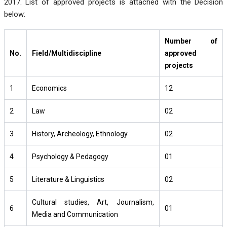
2017. List of approved projects is attached with the Decision
below:
Number of
No.
Field/Multidiscipline
approved
projects
1
Economics
12
2
Law
02
3
History, Archeology, Ethnology
02
4
Psychology & Pedagogy
01
5
Literature & Linguistics
02
Cultural studies, Art, Journalism,
6
01
Media and Communication