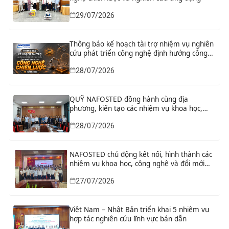
29/07/2026
Thông báo kế hoạch tài trợ nhiệm vụ nghiên
cứu phát triển công nghệ định hướng công
nghệ chiến lược năm 2026
28/07/2026
QUỸ NAFOSTED đồng hành cùng địa
phương, kiến tạo các nhiệm vụ khoa học,
công nghệ và đổi mới sáng tạo từ nhu cầu
28/07/2026
phát triển thực tiễn
NAFOSTED chủ động kết nối, hình thành các
nhiệm vụ khoa học, công nghệ và đổi mới
sáng tạo từ nhu cầu thực tiễn của tỉnh Ninh
27/07/2026
Bình
Việt Nam – Nhật Bản triển khai 5 nhiệm vụ
hợp tác nghiên cứu lĩnh vực bán dẫn