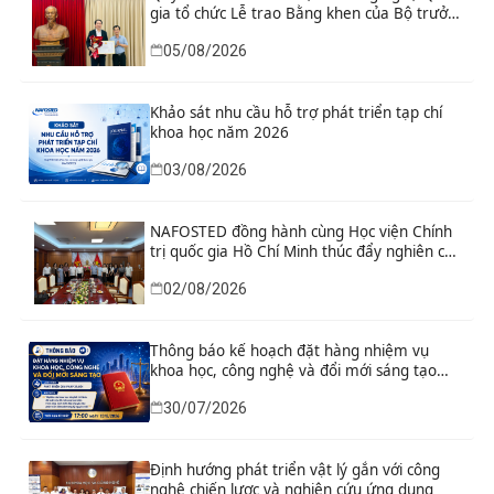
gia tổ chức Lễ trao Bằng khen của Bộ trưởng
và danh hiệu thi đua cho các tập thể, cá
05/08/2026
nhân có thành tích xuất sắc
Khảo sát nhu cầu hỗ trợ phát triển tạp chí
khoa học năm 2026
03/08/2026
NAFOSTED đồng hành cùng Học viện Chính
trị quốc gia Hồ Chí Minh thúc đẩy nghiên cứu
khoa học, công nghệ và đổi mới sáng tạo
02/08/2026
Thông báo kế hoạch đặt hàng nhiệm vụ
khoa học, công nghệ và đổi mới sáng tạo
“Nghiên cứu khoa học tổng kết thi hành, đề
30/07/2026
xuất sửa đổi, bổ sung toàn diện Hiến pháp
năm 2013 đáp ứng yêu cầu phát triển đất
nước trong kỷ nguyên mới”
Định hướng phát triển vật lý gắn với công
nghệ chiến lược và nghiên cứu ứng dụng