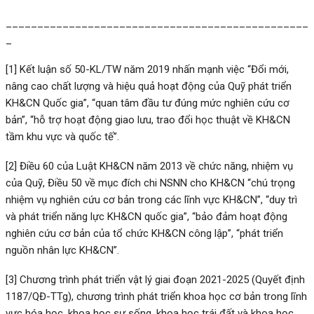
________________________________________________
_
[1]
Kết luận số 50-KL/TW năm 2019 nhấn mạnh việc “Đổi mới,
nâng cao chất lượng và hiệu quả hoạt động của Quỹ phát triển
KH&CN Quốc gia”, “quan tâm đầu tư đúng mức nghiên cứu cơ
bản”, “hỗ trợ hoạt động giao lưu, trao đổi học thuật về KH&CN
tầm khu vực và quốc tế”.
[2]
Điều 60 của Luật KH&CN năm 2013 về chức năng, nhiệm vụ
của Quỹ, Điều 50 về mục đích chi NSNN cho KH&CN “chú trọng
nhiệm vụ nghiên cứu cơ bản trong các lĩnh vực KH&CN”, “duy trì
và phát triển năng lực KH&CN quốc gia”, “bảo đảm hoạt động
nghiên cứu cơ bản của tổ chức KH&CN công lập”, “phát triển
nguồn nhân lực KH&CN”.
[3]
Chương trình phát triển vật lý giai đoạn 2021-2025 (Quyết định
1187/QĐ-TTg), chương trình phát triển khoa học cơ bản trong lĩnh
vực hóa học, khoa học sự sống, khoa học trái đất và khoa học