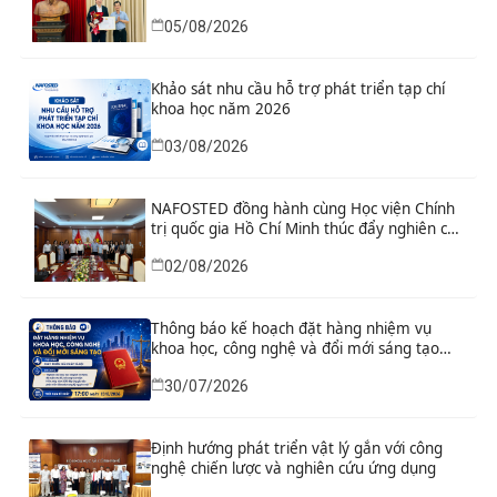
và danh hiệu thi đua cho các tập thể, cá
05/08/2026
nhân có thành tích xuất sắc
Khảo sát nhu cầu hỗ trợ phát triển tạp chí
khoa học năm 2026
03/08/2026
NAFOSTED đồng hành cùng Học viện Chính
trị quốc gia Hồ Chí Minh thúc đẩy nghiên cứu
khoa học, công nghệ và đổi mới sáng tạo
02/08/2026
Thông báo kế hoạch đặt hàng nhiệm vụ
khoa học, công nghệ và đổi mới sáng tạo
“Nghiên cứu khoa học tổng kết thi hành, đề
30/07/2026
xuất sửa đổi, bổ sung toàn diện Hiến pháp
năm 2013 đáp ứng yêu cầu phát triển đất
nước trong kỷ nguyên mới”
Định hướng phát triển vật lý gắn với công
nghệ chiến lược và nghiên cứu ứng dụng