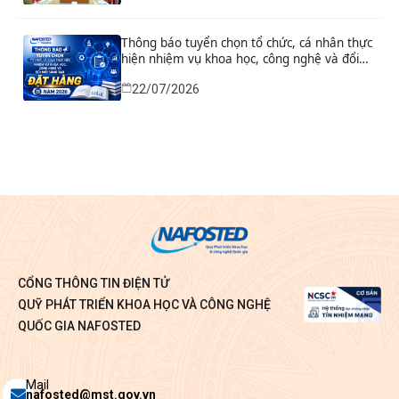
Thông báo tuyển chọn tổ chức, cá nhân thực
hiện nhiệm vụ khoa học, công nghệ và đổi
mới sáng tạo đặt hàng năm 2026
22/07/2026
CỔNG THÔNG TIN ĐIỆN TỬ
QUỸ PHÁT TRIỂN KHOA HỌC VÀ CÔNG NGHỆ
QUỐC GIA NAFOSTED
Envelope
Mail
nafosted@mst.gov.vn