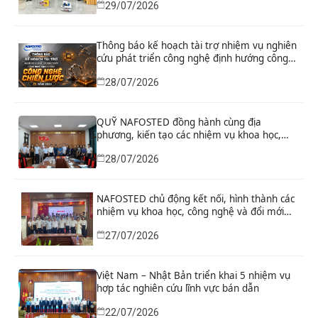
29/07/2026
Thông báo kế hoạch tài trợ nhiệm vụ nghiên
cứu phát triển công nghệ định hướng công
nghệ chiến lược năm 2026
28/07/2026
QUỸ NAFOSTED đồng hành cùng địa
phương, kiến tạo các nhiệm vụ khoa học,
công nghệ và đổi mới sáng tạo từ nhu cầu
28/07/2026
phát triển thực tiễn
NAFOSTED chủ động kết nối, hình thành các
nhiệm vụ khoa học, công nghệ và đổi mới
sáng tạo từ nhu cầu thực tiễn của tỉnh Ninh
27/07/2026
Bình
Việt Nam – Nhật Bản triển khai 5 nhiệm vụ
hợp tác nghiên cứu lĩnh vực bán dẫn
22/07/2026