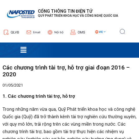
Nhảy
Điều
tới
hướng
CỔNG THÔNG TIN ĐIỆN TỬ
QUỸ PHÁT TRIỂN KHOA HỌC VÀ CÔNG NGHỆ QUỐC GIA
nội
bài
dung
viết
Menu
Các chương trình tài trợ, hỗ trợ giai đoạn 2016 –
2020
01/05/2021
1. Các chương trình tài trợ, hỗ trợ
Trong những năm vừa qua, Quỹ Phát triển khoa học và công nghệ
Quốc gia (Quỹ) đã trở thành kênh tài trợ nghiên cứu thường xuyên,
với quy mô lớn, trải rộng trên các vùng miền trong nước. Các
chương trình tài trợ, bao gồm tài trợ thực hiện các nhiệm vụ
nghiên cứu (nghiên cứu cơ bản, nghiên cứu hướng ứng dụng) và