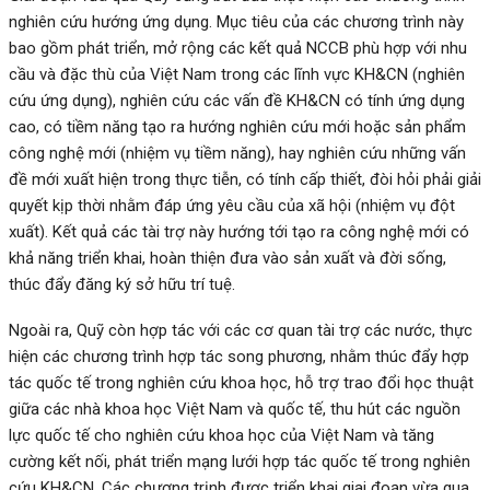
nghiên cứu hướng ứng dụng. Mục tiêu của các chương trình này
bao gồm phát triển, mở rộng các kết quả NCCB phù hợp với nhu
cầu và đặc thù của Việt Nam trong các lĩnh vực KH&CN (nghiên
cứu ứng dụng), nghiên cứu các vấn đề KH&CN có tính ứng dụng
cao, có tiềm năng tạo ra hướng nghiên cứu mới hoặc sản phẩm
công nghệ mới (nhiệm vụ tiềm năng), hay nghiên cứu những vấn
đề mới xuất hiện trong thực tiễn, có tính cấp thiết, đòi hỏi phải giải
quyết kịp thời nhằm đáp ứng yêu cầu của xã hội (nhiệm vụ đột
xuất). Kết quả các tài trợ này hướng tới tạo ra công nghệ mới có
khả năng triển khai, hoàn thiện đưa vào sản xuất và đời sống,
thúc đẩy đăng ký sở hữu trí tuệ.
Ngoài ra, Quỹ còn hợp tác với các cơ quan tài trợ các nước, thực
hiện các chương trình hợp tác song phương, nhằm thúc đẩy hợp
tác quốc tế trong nghiên cứu khoa học, hỗ trợ trao đổi học thuật
giữa các nhà khoa học Việt Nam và quốc tế, thu hút các nguồn
lực quốc tế cho nghiên cứu khoa học của Việt Nam và tăng
cường kết nối, phát triển mạng lưới hợp tác quốc tế trong nghiên
cứu KH&CN. Các chương trịnh được triển khai giai đoạn vừa qua