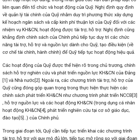
liên quan đến tổ chức và hoạt động của Quỹ. Nghị định quy định
về quản lý tài chính của Quỹ nhằm duy trì phương thức xây dựng
kế hoạch ngân sách và cấp kinh phí thuận lợi của Quỹ đối với các
nhiệm vụ KH&CN, hoạt động được tài trợ, hỗ trợ. Nghị định cũng
khẳng định chính sách của Chính phủ tiếp tục duy trì các chức
năng tài trợ, hỗ trợ và nguồn lực dành cho Quỹ, tạo điều kiện (về
cơ chế tài chính, hành chính) để Quỹ tiếp tục hoạt động hiệu quả.
Các hoạt động của Quỹ được thể hiện rõ trong chủ trương, chính
sách hỗ trợ nghiên cứu và phát triển nguồn lực KH&CN của Đảng
[1]
và Nhà nước
[2]
. Ngoài ra, các chương trình tài trợ, hỗ trợ của
Quỹ cũng đóng góp quan trọng trong thực hiện thực hiện các
chính sách phát triển KH&CN như chương trình phát triển NCCB
[3]
, hỗ trợ nguồn lực và các hoạt động KH&CN (trọng dụng cá nhân
hoạt động KH&CN
[4]
, phát triển nghiên cứu tại cơ sở giáo dục,
đào tạo
[5]
…) của Chính phủ.
Trong giai đoạn tới, Quỹ cần tiếp tục triển khai các chương trình
tài trợ, hỗ trợ với quy mô đủ lớn, tiếp tục mở rộng so với giai đoạn