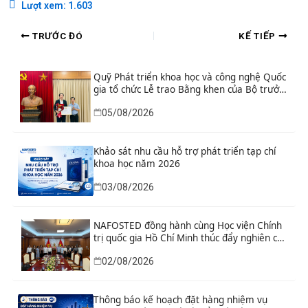
Lượt xem:
1.603
TRƯỚC ĐÓ
KẾ TIẾP
Quỹ Phát triển khoa học và công nghệ Quốc
gia tổ chức Lễ trao Bằng khen của Bộ trưởng
và danh hiệu thi đua cho các tập thể, cá
05/08/2026
nhân có thành tích xuất sắc
Khảo sát nhu cầu hỗ trợ phát triển tạp chí
khoa học năm 2026
03/08/2026
NAFOSTED đồng hành cùng Học viện Chính
trị quốc gia Hồ Chí Minh thúc đẩy nghiên cứu
khoa học, công nghệ và đổi mới sáng tạo
02/08/2026
Thông báo kế hoạch đặt hàng nhiệm vụ