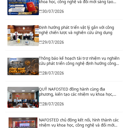
khoa học, công nghệ và đổi mới sáng tạo
“Nghiên cứu khoa học tổng kết thi hành, đề
30/07/2026
xuất sửa đổi, bổ sung toàn diện Hiến pháp
năm 2013 đáp ứng yêu cầu phát triển đất
nước trong kỷ nguyên mới”
Định hướng phát triển vật lý gắn với công
nghệ chiến lược và nghiên cứu ứng dụng
29/07/2026
Thông báo kế hoạch tài trợ nhiệm vụ nghiên
cứu phát triển công nghệ định hướng công
nghệ chiến lược năm 2026
28/07/2026
QUỸ NAFOSTED đồng hành cùng địa
phương, kiến tạo các nhiệm vụ khoa học,
công nghệ và đổi mới sáng tạo từ nhu cầu
28/07/2026
phát triển thực tiễn
NAFOSTED chủ động kết nối, hình thành các
nhiệm vụ khoa học, công nghệ và đổi mới