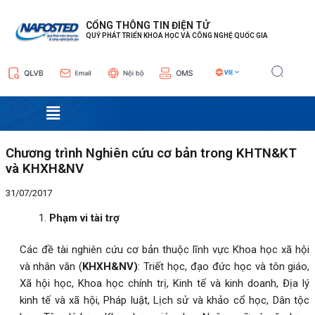
Nhảy
Điều
tới
hướng
CỔNG THÔNG TIN ĐIỆN TỬ
QUỸ PHÁT TRIỂN KHOA HỌC VÀ CÔNG NGHỆ QUỐC GIA
nội
bài
dung
viết
Menu
Chương trình Nghiên cứu cơ bản trong KHTN&KT
và KHXH&NV
31/07/2017
Phạm vi tài trợ
Các đề tài nghiên cứu cơ bản thuộc lĩnh vực Khoa học xã hội
và nhân văn (
KHXH&NV)
: Triết học, đạo đức học và tôn giáo,
Xã hội học, Khoa học chính trị, Kinh tế và kinh doanh, Địa lý
kinh tế và xã hội, Pháp luật, Lịch sử và khảo cổ học, Dân tộc