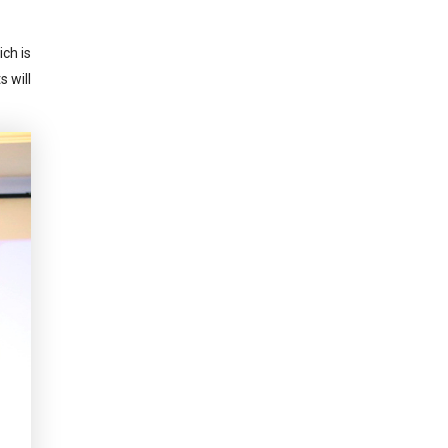
ch is
 will