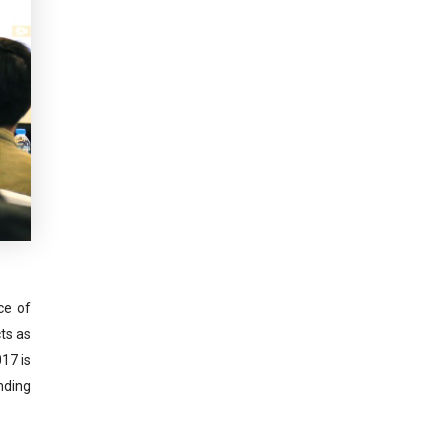
ce of
ts as
017 is
nding