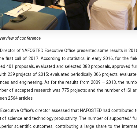
verview of conference
 Director of NAFOSTED Executive Office presented some results in 201
first call of 2017. According to statistics, in early 2016, for the fie
ed 401 proposals, evaluated and selected 383 proposals, approved fu
th 239 projects of 2015; evaluated periodically 306 projects; evaluate
ences and engineering. As for the results from 2009 – 2013, the numb
ber of accepted research was 775 projects; and the number of ISI art
en 2564 articles.
xecutive Office’s director assessed that NAFOSTED had contributed t
f science and technology productivity. The number of supported/ f
uperior scientific outcomes, contributing a large share to the internat