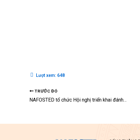
Lượt xem:
648
TRƯỚC ĐÓ
NAFOSTED tổ chức Hội nghị triển khai đánh giá xét chọn đề tài NCCB trong KHTN&KT đợt 1 năm 2017