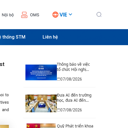
ệ thống STM
Liên hệ
st
Thông báo về việc
tổ chức Hội nghị
phổ biến các văn
07/08/2026
bản hướng dẫn
thực hiện nhiệm vụ
nghiên cứu và phát
oi to
triển công nghệ
Đưa AI đến trường
chiến lược thuộc
học, đưa AI đến
tives
Chương trình khoa
doanh nghiệp, đào
s and
07/08/2026
học, công nghệ và
tạo, kết nối chuyên
đổi mới sáng tạo
gia AI toàn cầu
quốc gia đặc biệt về
công nghệ chiến
Quỹ Phát triển khoa