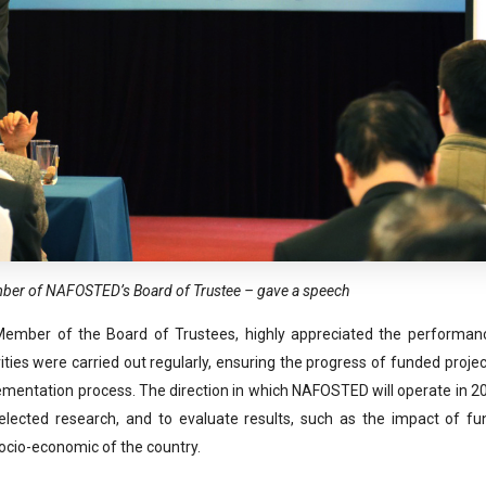
mber of NAFOSTED’s
Board of Trustee
– gave a speech
ember of the Board of Trustees, highly appreciated the performan
ies were carried out regularly, ensuring the progress of funded projec
plementation process. The direction in which NAFOSTED will operate in 2
elected research, and to evaluate results, such as the impact of fu
ocio-economic of the country.