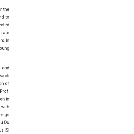
r the
nd to
ected
 rate
rs. In
young
s and
earch
on of
Prof.
on in
 with
reign
uu Du
s ISI