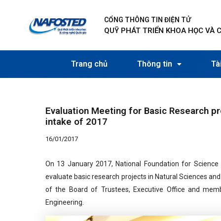
Nhảy
Điều
tới
hướng
CỔNG THÔNG TIN ĐIỆN TỬ
nội
bài
QUỸ PHÁT TRIỂN KHOA HỌC VÀ 
dung
viết
Trang chủ
Thông tin
Tài
Evaluation Meeting for Basic Research pro
intake of 2017
16/01/2017
On 13 January 2017, National Foundation for Scienc
evaluate basic research projects in Natural Sciences a
of the Board of Trustees, Executive Office and mem
Engineering.