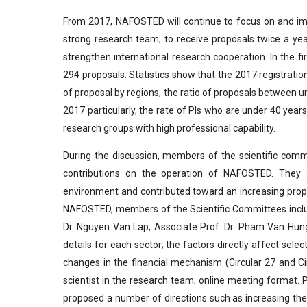
From 2017, NAFOSTED will continue to focus on and impr
strong research team; to receive proposals twice a year
strengthen international research cooperation. In the 
294 proposals. Statistics show that the 2017 registratio
of proposal by regions, the ratio of proposals between uni
2017 particularly, the rate of PIs who are under 40 year
research groups with high professional capability.
During the discussion, members of the scientific com
contributions on the operation of NAFOSTED. They
environment and contributed toward an increasing propor
NAFOSTED, members of the Scientific Committees includi
Dr. Nguyen Van Lap, Associate Prof. Dr. Pham Van Hung
details for each sector; the factors directly affect sel
changes in the financial mechanism (Circular 27 and Cir
scientist in the research team; online meeting format. 
proposed a number of directions such as increasing the n