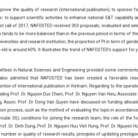
ove the quality of research (international publication); to sponsor fo
; to support scientific activities to enhance national S&T capability a
first call of 2017, NAFOSTED received 303 proposals, evaluated and sel
n tends to be more balanced than in the previous period in terms of the
versities and research institution, the proportion of PI in term of gende
s-old is around 60%. It illustrates the trend of NAFOSTED’s support for 
mittees in Natural Sciences and Engineering provided some comment
 also admitted that NAFOSTED has been created a favorable res
tion of international publication in Vietnam. Regarding to the operati
ng Prof. Dr. Nguyen Duc Chien, Prof. Dr. Nguyen Van Hieu, Associate 
, Assoc. Prof. Dr. Dong Van Quyen have discussed on funding allocati
ection process, such as the method of evaluating the topic in accordance
cular 55); conditions for joining the research team; the role of the fo
Prof. Dr. Dinh Dung, Prof. Dr. Nguyen Huu Viet Hung, Prof. Dr. Nguyen H
umber or quality of research results; principles of updating prestigiou