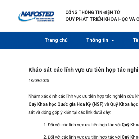
Nhảy
Điều
tới
hướng
CỔNG THÔNG TIN ĐIỆN TỬ
nội
bài
QUỸ PHÁT TRIỂN KHOA HỌC VÀ 
dung
viết
Trang chủ
Thông tin
Tài
Khảo sát các lĩnh vực ưu tiên hợp tác ngh
13/09/2025
Nhằm xác định các lĩnh vực ưu tiên hợp tác nghiên cứu 
Quỹ Khoa học Quốc gia Hoa Kỳ (NSF)
và
Quỹ Khoa học 
sát và đóng góp ý kiến tại các link dưới đây:
Đối với các lĩnh vực ưu tiên hợp tác với
Quỹ Kho
Đối với các lĩnh vực ưu tiên hợp tác với
Quỹ Kho