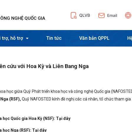
CÔNG NGHỆ QUỐC GIA
 trợ, hỗ trợ
Tin tức
Văn bản QPPL
H
iên cứu với Hoa Kỳ và Liên Bang Nga
khoa học giữa Quỹ Phát triển khoa học và công nghệ Quốc gia (NAFOSTED
Nga (RSF),
Quỹ NAFOSTED kính đề nghị các cá nhân, tổ chức tham gia
a học Quốc gia Hoa Kỳ (NSF):
Tại đây
a học Nga (RSF):
Tại đây