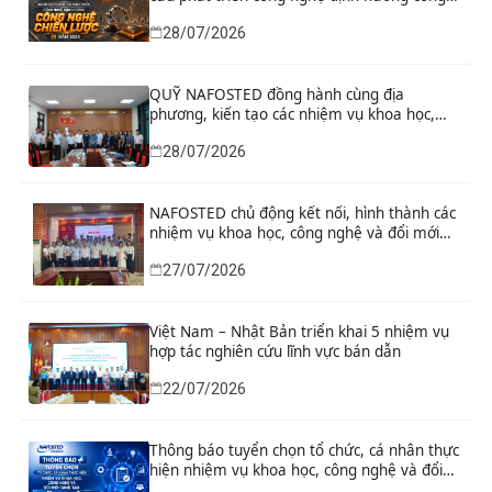
nghệ chiến lược năm 2026
28/07/2026
QUỸ NAFOSTED đồng hành cùng địa
phương, kiến tạo các nhiệm vụ khoa học,
công nghệ và đổi mới sáng tạo từ nhu cầu
28/07/2026
phát triển thực tiễn
NAFOSTED chủ động kết nối, hình thành các
nhiệm vụ khoa học, công nghệ và đổi mới
sáng tạo từ nhu cầu thực tiễn của tỉnh Ninh
27/07/2026
Bình
Việt Nam – Nhật Bản triển khai 5 nhiệm vụ
hợp tác nghiên cứu lĩnh vực bán dẫn
22/07/2026
Thông báo tuyển chọn tổ chức, cá nhân thực
hiện nhiệm vụ khoa học, công nghệ và đổi
mới sáng tạo đặt hàng năm 2026