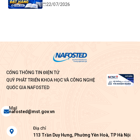
22/07/2026
CỔNG THÔNG TIN ĐIỆN TỬ
QUỸ PHÁT TRIỂN KHOA HỌC VÀ CÔNG NGHỆ
QUỐC GIA NAFOSTED
Envelope
Mail
nafosted@mst.gov.vn
Map-
Điạ chỉ
marker-
113 Trần Duy Hưng, Phường Yên Hoà, TP Hà Nội
alt