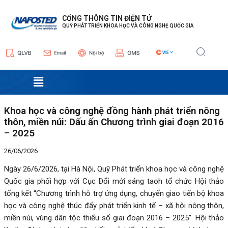
Nhảy
Điều
tới
hướng
CỔNG THÔNG TIN ĐIỆN TỬ
QUỸ PHÁT TRIỂN KHOA HỌC VÀ CÔNG NGHỆ QUỐC GIA
nội
bài
dung
viết
Menu
Khoa học và công nghệ đồng hành phát triển nông
thôn, miền núi: Dấu ấn Chương trình giai đoạn 2016
– 2025
26/06/2026
Ngày 26/6/2026, tại Hà Nội, Quỹ Phát triển khoa học và công nghệ
Quốc gia phối hợp với Cục Đổi mới sáng taoh tổ chức Hội thảo
tổng kết “Chương trình hỗ trợ ứng dụng, chuyển giao tiến bộ khoa
học và công nghệ thúc đẩy phát triển kinh tế – xã hội nông thôn,
miền núi, vùng dân tộc thiểu số giai đoạn 2016 – 2025”. Hội thảo