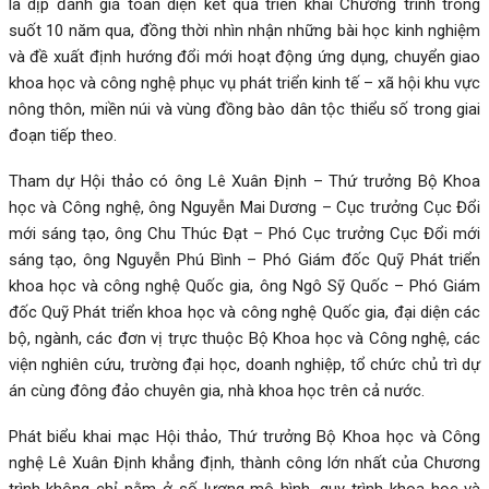
là dịp đánh giá toàn diện kết quả triển khai Chương trình trong
suốt 10 năm qua, đồng thời nhìn nhận những bài học kinh nghiệm
và đề xuất định hướng đổi mới hoạt động ứng dụng, chuyển giao
khoa học và công nghệ phục vụ phát triển kinh tế – xã hội khu vực
nông thôn, miền núi và vùng đồng bào dân tộc thiểu số trong giai
đoạn tiếp theo.
Tham dự Hội thảo có ông Lê Xuân Định – Thứ trưởng Bộ Khoa
học và Công nghệ, ông Nguyễn Mai Dương – Cục trưởng Cục Đổi
mới sáng tạo, ông Chu Thúc Đạt – Phó Cục trưởng Cục Đổi mới
sáng tạo, ông Nguyễn Phú Bình – Phó Giám đốc Quỹ Phát triển
khoa học và công nghệ Quốc gia, ông Ngô Sỹ Quốc – Phó Giám
đốc Quỹ Phát triển khoa học và công nghệ Quốc gia, đại diện các
bộ, ngành, các đơn vị trực thuộc Bộ Khoa học và Công nghệ, các
viện nghiên cứu, trường đại học, doanh nghiệp, tổ chức chủ trì dự
án cùng đông đảo chuyên gia, nhà khoa học trên cả nước.
Phát biểu khai mạc Hội thảo, Thứ trưởng Bộ Khoa học và Công
nghệ Lê Xuân Định khẳng định, thành công lớn nhất của Chương
trình không chỉ nằm ở số lượng mô hình, quy trình khoa học và