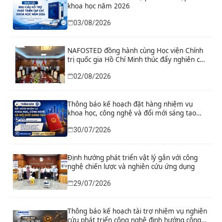
khoa học năm 2026
03/08/2026
NAFOSTED đồng hành cùng Học viện Chính
trị quốc gia Hồ Chí Minh thúc đẩy nghiên cứu
khoa học, công nghệ và đổi mới sáng tạo
02/08/2026
Thông báo kế hoạch đặt hàng nhiệm vụ
khoa học, công nghệ và đổi mới sáng tạo
“Nghiên cứu khoa học tổng kết thi hành, đề
30/07/2026
xuất sửa đổi, bổ sung toàn diện Hiến pháp
năm 2013 đáp ứng yêu cầu phát triển đất
nước trong kỷ nguyên mới”
Định hướng phát triển vật lý gắn với công
nghệ chiến lược và nghiên cứu ứng dụng
29/07/2026
Thông báo kế hoạch tài trợ nhiệm vụ nghiên
cứu phát triển công nghệ định hướng công