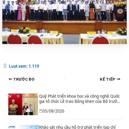
Lượt xem:
1.119
TRƯỚC ĐÓ
KẾ TIẾP
Quỹ Phát triển khoa học và công nghệ Quốc
gia tổ chức Lễ trao Bằng khen của Bộ trưởng
và danh hiệu thi đua cho các tập thể, cá
05/08/2026
nhân có thành tích xuất sắc
Khảo sát nhu cầu hỗ trợ phát triển tạp chí