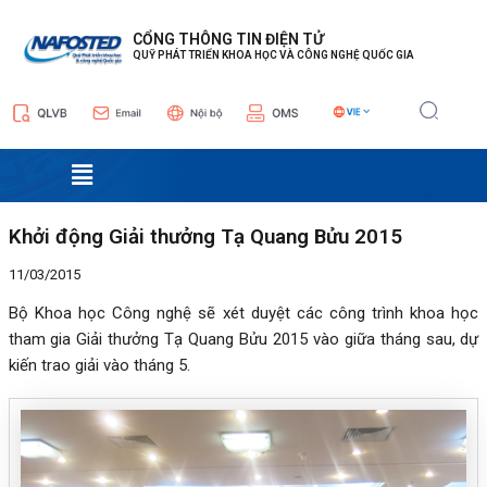
Nhảy
Điều
tới
hướng
CỔNG THÔNG TIN ĐIỆN TỬ
QUỸ PHÁT TRIỂN KHOA HỌC VÀ CÔNG NGHỆ QUỐC GIA
nội
bài
dung
viết
Menu
Khởi động Giải thưởng Tạ Quang Bửu 2015
11/03/2015
Bộ Khoa học Công nghệ sẽ xét duyệt các công trình khoa học
tham gia Giải thưởng Tạ Quang Bửu 2015 vào giữa tháng sau, dự
kiến trao giải vào tháng 5.