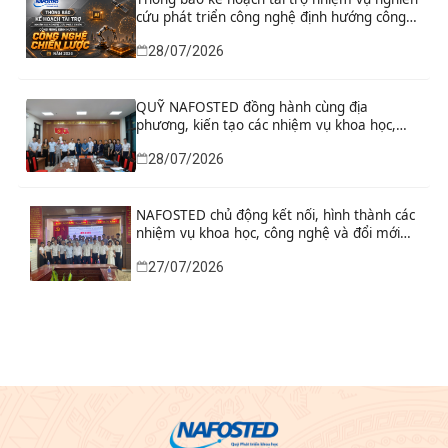
cứu phát triển công nghệ định hướng công
nghệ chiến lược năm 2026
28/07/2026
QUỸ NAFOSTED đồng hành cùng địa
phương, kiến tạo các nhiệm vụ khoa học,
công nghệ và đổi mới sáng tạo từ nhu cầu
28/07/2026
phát triển thực tiễn
NAFOSTED chủ động kết nối, hình thành các
nhiệm vụ khoa học, công nghệ và đổi mới
sáng tạo từ nhu cầu thực tiễn của tỉnh Ninh
27/07/2026
Bình