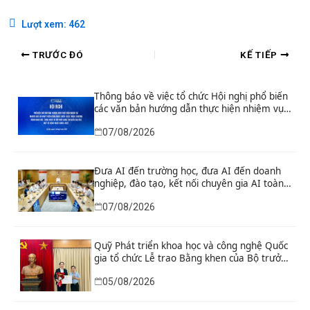
Lượt xem:
462
TRƯỚC ĐÓ
KẾ TIẾP
Thông báo về việc tổ chức Hội nghị phổ biến
các văn bản hướng dẫn thực hiện nhiệm vụ
nghiên cứu và phát triển công nghệ chiến
07/08/2026
lược thuộc Chương trình khoa học, công
nghệ và đổi mới sáng tạo quốc gia đặc biệt
về công nghệ chiến lược
Đưa AI đến trường học, đưa AI đến doanh
nghiệp, đào tạo, kết nối chuyên gia AI toàn
cầu
07/08/2026
Quỹ Phát triển khoa học và công nghệ Quốc
gia tổ chức Lễ trao Bằng khen của Bộ trưởng
và danh hiệu thi đua cho các tập thể, cá
05/08/2026
nhân có thành tích xuất sắc