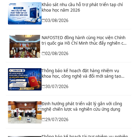
Khảo sát nhu cầu hỗ trợ phát triển tạp chí
khoa học năm 2026
03/08/2026
NAFOSTED đồng hành cùng Học viện Chính
trị quốc gia Hồ Chí Minh thúc đẩy nghiên cứu
khoa học, công nghệ và đổi mới sáng tạo
02/08/2026
Thông báo kế hoạch đặt hàng nhiệm vụ
khoa học, công nghệ và đổi mới sáng tạo
“Nghiên cứu khoa học tổng kết thi hành, đề
30/07/2026
xuất sửa đổi, bổ sung toàn diện Hiến pháp
năm 2013 đáp ứng yêu cầu phát triển đất
nước trong kỷ nguyên mới”
Định hướng phát triển vật lý gắn với công
nghệ chiến lược và nghiên cứu ứng dụng
29/07/2026
Thông báo kế hoạch tài trợ nhiệm vụ nghiên