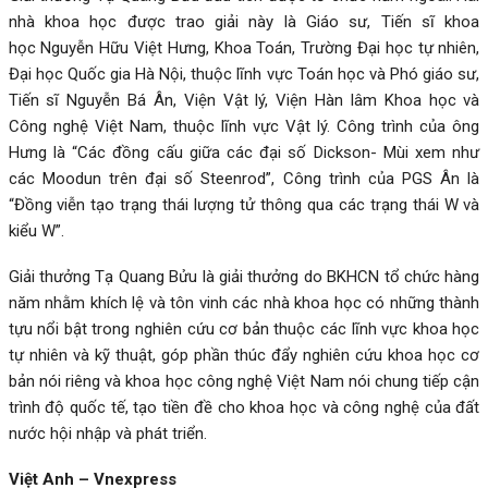
nhà khoa học được trao giải này là Giáo sư, Tiến sĩ khoa
học Nguyễn Hữu Việt Hưng, Khoa Toán, Trường Đại học tự nhiên,
Đại học Quốc gia Hà Nội, thuộc lĩnh vực Toán học và Phó giáo sư,
Tiến sĩ Nguyễn Bá Ân, Viện Vật lý, Viện Hàn lâm Khoa học và
Công nghệ Việt Nam, thuộc lĩnh vực Vật lý. Công trình của ông
Hưng là “Các đồng cấu giữa các đại số Dickson- Mùi xem như
các Moodun trên đại số Steenrod”, Công trình của PGS Ân là
“Đồng viễn tạo trạng thái lượng tử thông qua các trạng thái W và
kiểu W”.
Giải thưởng Tạ Quang Bửu là giải thưởng do BKHCN tổ chức hàng
năm nhằm khích lệ và tôn vinh các nhà khoa học có những thành
tựu nổi bật trong nghiên cứu cơ bản thuộc các lĩnh vực khoa học
tự nhiên và kỹ thuật, góp phần thúc đẩy nghiên cứu khoa học cơ
bản nói riêng và khoa học công nghệ Việt Nam nói chung tiếp cận
trình độ quốc tế, tạo tiền đề cho khoa học và công nghệ của đất
nước hội nhập và phát triển.
Việt Anh – Vnexpress