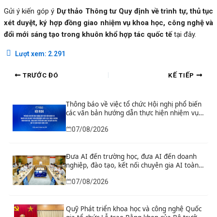
Gửi ý kiến góp ý
Dự thảo Thông tư Quy định về trình tự, thủ tục
xét duyệt, ký hợp đồng giao nhiệm vụ khoa học, công nghệ và
đổi mới sáng tạo trong khuôn khổ hợp tác quốc tế
tại đây.
Lượt xem:
2.291
TRƯỚC ĐÓ
KẾ TIẾP
Thông báo về việc tổ chức Hội nghị phổ biến
các văn bản hướng dẫn thực hiện nhiệm vụ
nghiên cứu và phát triển công nghệ chiến
07/08/2026
lược thuộc Chương trình khoa học, công
nghệ và đổi mới sáng tạo quốc gia đặc biệt
về công nghệ chiến lược
Đưa AI đến trường học, đưa AI đến doanh
nghiệp, đào tạo, kết nối chuyên gia AI toàn
cầu
07/08/2026
Quỹ Phát triển khoa học và công nghệ Quốc