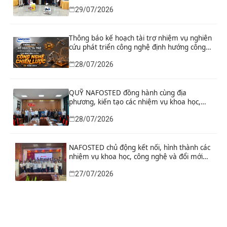
29/07/2026
Thông báo kế hoạch tài trợ nhiệm vụ nghiên
cứu phát triển công nghệ định hướng công
nghệ chiến lược năm 2026
28/07/2026
QUỸ NAFOSTED đồng hành cùng địa
phương, kiến tạo các nhiệm vụ khoa học,
công nghệ và đổi mới sáng tạo từ nhu cầu
28/07/2026
phát triển thực tiễn
NAFOSTED chủ động kết nối, hình thành các
nhiệm vụ khoa học, công nghệ và đổi mới
sáng tạo từ nhu cầu thực tiễn của tỉnh Ninh
27/07/2026
Bình