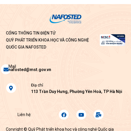
CỔNG THÔNG TIN ĐIỆN TỬ
QUỸ PHÁT TRIỂN KHOA HỌC VÀ CÔNG NGHỆ
QUỐC GIA NAFOSTED
Envelope
Mail
nafosted@mst.gov.vn
Map-
Điạ chỉ
marker-
113 Trần Duy Hưng, Phường Yên Hoà, TP Hà Nội
alt
Facebook
Youtube
Mail-
Liên hệ:
bulk
Coryright © Quỹ Phát triển khoa học và công nghệ Quốc gia