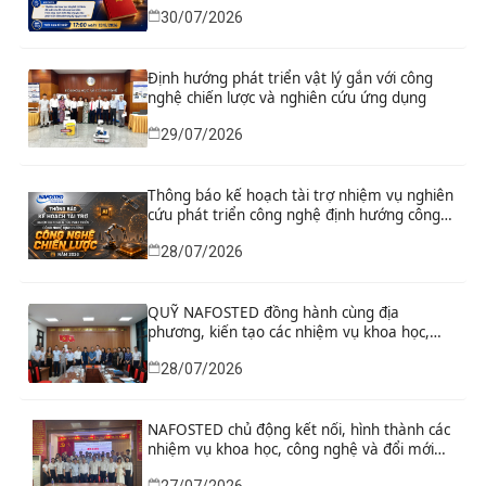
30/07/2026
xuất sửa đổi, bổ sung toàn diện Hiến pháp
năm 2013 đáp ứng yêu cầu phát triển đất
nước trong kỷ nguyên mới”
Định hướng phát triển vật lý gắn với công
nghệ chiến lược và nghiên cứu ứng dụng
29/07/2026
Thông báo kế hoạch tài trợ nhiệm vụ nghiên
cứu phát triển công nghệ định hướng công
nghệ chiến lược năm 2026
28/07/2026
QUỸ NAFOSTED đồng hành cùng địa
phương, kiến tạo các nhiệm vụ khoa học,
công nghệ và đổi mới sáng tạo từ nhu cầu
28/07/2026
phát triển thực tiễn
NAFOSTED chủ động kết nối, hình thành các
nhiệm vụ khoa học, công nghệ và đổi mới
sáng tạo từ nhu cầu thực tiễn của tỉnh Ninh
27/07/2026