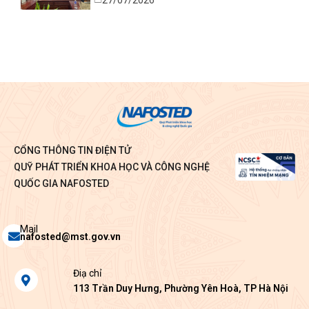
Bình
CỔNG THÔNG TIN ĐIỆN TỬ
QUỸ PHÁT TRIỂN KHOA HỌC VÀ CÔNG NGHỆ
QUỐC GIA NAFOSTED
Envelope
Mail
nafosted@mst.gov.vn
Map-
Điạ chỉ
marker-
113 Trần Duy Hưng, Phường Yên Hoà, TP Hà Nội
alt