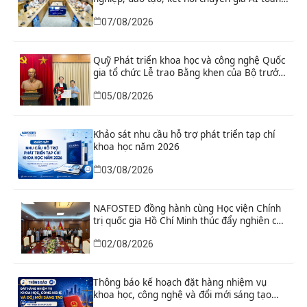
cầu
07/08/2026
Quỹ Phát triển khoa học và công nghệ Quốc
gia tổ chức Lễ trao Bằng khen của Bộ trưởng
và danh hiệu thi đua cho các tập thể, cá
05/08/2026
nhân có thành tích xuất sắc
Khảo sát nhu cầu hỗ trợ phát triển tạp chí
khoa học năm 2026
03/08/2026
NAFOSTED đồng hành cùng Học viện Chính
trị quốc gia Hồ Chí Minh thúc đẩy nghiên cứu
khoa học, công nghệ và đổi mới sáng tạo
02/08/2026
Thông báo kế hoạch đặt hàng nhiệm vụ
khoa học, công nghệ và đổi mới sáng tạo
“Nghiên cứu khoa học tổng kết thi hành, đề