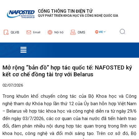
Nhảy
Điều
tới
hướng
CỔNG THÔNG TIN ĐIỆN TỬ
QUỸ PHÁT TRIỂN KHOA HỌC VÀ CÔNG NGHỆ QUỐC GIA
nội
bài
dung
viết
Menu
Mở rộng “bản đồ” hợp tác quốc tế: NAFOSTED ký
kết cơ chế đồng tài trợ với Belarus
02/07/2026
Trong khuôn khổ chuyến công tác của Bộ Khoa học và Công
nghệ tham dự Khóa họp lần thứ 12 của Ủy ban hỗn hợp Việt Nam
– Belarus về hợp tác khoa học và công nghệ diễn ra từ ngày 29/6
đến ngày 03/7/2026, các cơ quan của hai nước đã tiến hành trao
đổi, đàm phán nhiều nội dung hợp tác quan trọng trong lĩnh vực
khoa học, công nghệ và đổi mới sáng tạo. Trên cơ sở đó, Bộ