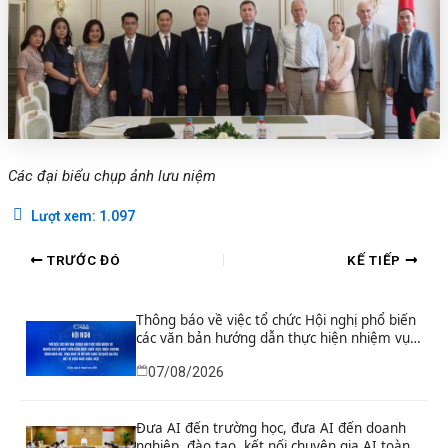
Các đại biểu chụp ảnh lưu niệm
Lượt xem:
1.097
TRƯỚC ĐÓ
KẾ TIẾP
Thông báo về việc tổ chức Hội nghị phổ biến
các văn bản hướng dẫn thực hiện nhiệm vụ
nghiên cứu và phát triển công nghệ chiến
07/08/2026
lược thuộc Chương trình khoa học, công
nghệ và đổi mới sáng tạo quốc gia đặc biệt
về công nghệ chiến lược
Đưa AI đến trường học, đưa AI đến doanh
nghiệp, đào tạo, kết nối chuyên gia AI toàn