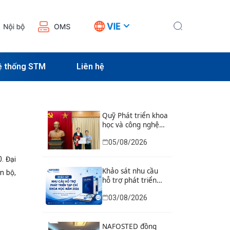
ệ thống STM
Liên hệ
Quỹ Phát triển khoa
học và công nghệ
Quốc gia tổ chức Lễ
05/08/2026
trao Bằng khen của
Bộ trưởng và danh
. Đại
hiệu thi đua cho các
tập thể, cá nhân có
Khảo sát nhu cầu
n bộ,
thành tích xuất sắc
hỗ trợ phát triển
tạp chí khoa học
03/08/2026
năm 2026
NAFOSTED đồng