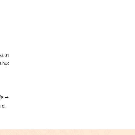
và 01
a học
ẾP
Thông báo về kết quả tiếp nhận hồ sơ tiểu dự án VIIP đợt 1