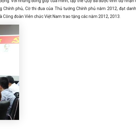
ộng. Với những đóng góp của mình, tập thể Quỹ đã được vinh dự nhận c
 Chính phủ, Cờ thi đua của Thủ tướng Chính phủ năm 2012, đạt danh
à Công đoàn Viên chức Việt Nam trao tặng các năm 2012, 2013.