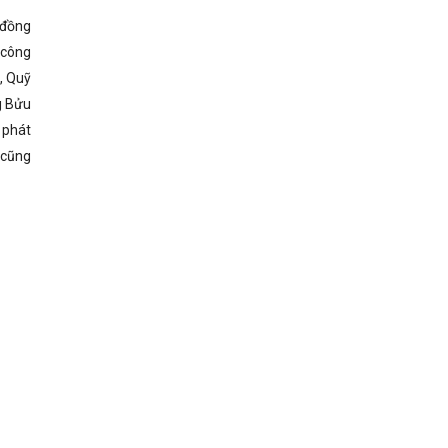
 đồng
 công
, Quỹ
g Bửu
 phát
 cũng