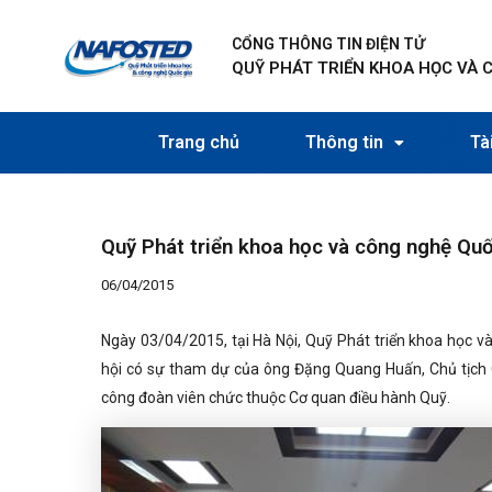
Nhảy
Điều
tới
hướng
CỔNG THÔNG TIN ĐIỆN TỬ
nội
bài
QUỸ PHÁT TRIỂN KHOA HỌC VÀ 
dung
viết
Trang chủ
Thông tin
Tài
Quỹ Phát triển khoa học và công nghệ Qu
06/04/2015
Ngày 03/04/2015, tại Hà Nội, Quỹ Phát triển khoa học v
hội có sự tham dự của ông Đặng Quang Huấn, Chủ tịch 
công đoàn viên chức thuộc Cơ quan điều hành Quỹ.