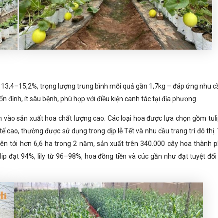
ừ 13,4–15,2%, trọng lượng trung bình mỗi quả gần 1,7kg – đáp ứng nhu cầ
n định, ít sâu bệnh, phù hợp với điều kiện canh tác tại địa phương.
 vào sản xuất hoa chất lượng cao. Các loại hoa được lựa chọn gồm tulip, 
h tế cao, thường được sử dụng trong dịp lễ Tết và nhu cầu trang trí đô thị
 lên tới hơn 6,6 ha trong 2 năm, sản xuất trên 340.000 cây hoa thành 
ulip đạt 94%, lily từ 96–98%, hoa đồng tiền và cúc gần như đạt tuyệt đối