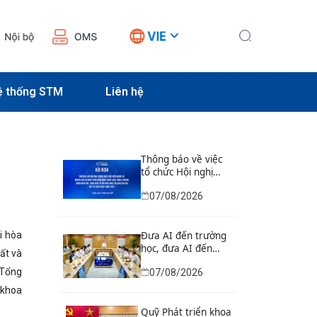
ệ thống STM
Liên hệ
Thông báo về việc
tổ chức Hội nghị
phổ biến các văn
07/08/2026
bản hướng dẫn
thực hiện nhiệm vụ
nghiên cứu và phát
i hòa
triển công nghệ
Đưa AI đến trường
chiến lược thuộc
học, đưa AI đến
ất và
Chương trình khoa
doanh nghiệp, đào
 Tổng
07/08/2026
học, công nghệ và
tạo, kết nối chuyên
đổi mới sáng tạo
gia AI toàn cầu
 khoa
quốc gia đặc biệt về
công nghệ chiến
Quỹ Phát triển khoa