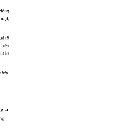
 động
huật,
uả rõ
h hiện
ị sản
 tiếp
ẾP
NAFOSTED hỗ trợ doanh nghiệp tiếp cận nguồn tài trợ thực hiện nhiệm vụ KH&CN cấp quốc gia