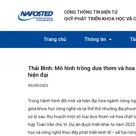
Nhảy
Điều
tới
hướng
CỔNG THÔNG TIN ĐIỆN TỬ
nội
bài
QUỸ PHÁT TRIỂN KHOA HỌC VÀ 
dung
viết
Trang chủ
Thông tin
Tài
Thái Bình: Mô hình trồng dưa thơm và ho
hiện đại
05/09/2025
Trong hành trình đổi mới và hiện đại hóa ngành nông ngh
giữa khoa học công nghệ và lợi thế thổ nhưỡng địa phươ
xử lý sau thu hoạch một số loại dưa thơm và hoa chất
hợp Toan Vân chủ trì. Dự án được triển khai từ năm 202
học và công nghệ thúc đẩy phát triển kinh tế – xã hội nôn