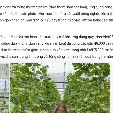
ây giống và trồng thương phẩm (dưa thơm, hoa các loại), ứng dụng công
ên kết tiêu thụ sản phẩm. Với mục tiêu đưa sản xuất nông nghiệp lên mộ
còn góp phần chuyển dịch cơ cấu cây trồng, tạo việc làm và nâng cao trì
 đồng thời nhiều mô hình sản xuất quy mô lớn, ứng dụng quy trình VietG
ây giống dưa thơm (dưa vàng, dưa vân lưới) đã cung cấp gần 48.000 cây 
ất dưa thương phẩm gồm: trồng dưa vân lưới trong nhà lưới (5.000 m²/v
vụ, cho sản lượng ấn tượng với tổng cộng hơn 272 tấn quả trong hai nă