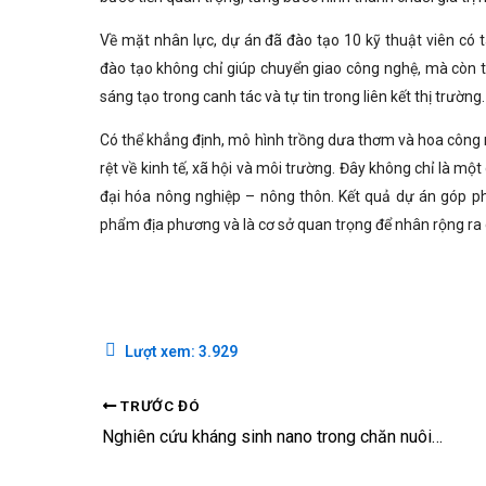
Về mặt nhân lực, dự án đã đào tạo 10 kỹ thuật viên có 
đào tạo không chỉ giúp chuyển giao công nghệ, mà còn t
sáng tạo trong canh tác và tự tin trong liên kết thị trường.
Có thể khẳng định, mô hình trồng dưa thơm và hoa công n
rệt về kinh tế, xã hội và môi trường. Đây không chỉ là một 
đại hóa nông nghiệp – nông thôn. Kết quả dự án góp ph
phẩm địa phương và là cơ sở quan trọng để nhân rộng ra
Lượt xem:
3.929
TRƯỚC ĐÓ
Nghiên cứu kháng sinh nano trong chăn nuôi gia cầm: Giải pháp mới hướng tới nông nghiệp an toàn, bền vững