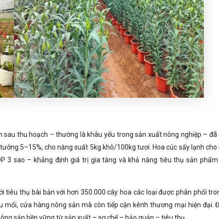
n sau thu hoạch – thường là khâu yếu trong sản xuất nông nghiệp – đã
 tưởng 5–15%, cho năng suất 5kg khô/100kg tươi. Hoa cúc sấy lạnh cho
3 sao – khẳng định giá trị gia tăng và khả năng tiêu thụ sản phẩm
i tiêu thụ bài bản với hơn 350.000 cây hoa các loại được phân phối tro
ầu mối, cửa hàng nông sản mà còn tiếp cận kênh thương mại hiện đại. Đ
 nông sản bền vững từ sản xuất – sơ chế – bảo quản – tiêu thụ.