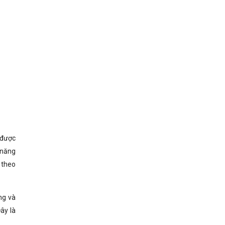
 được
 năng
 theo
ng và
ây là