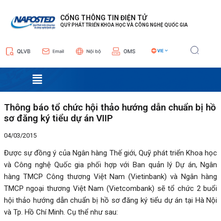
Nhảy
Điều
tới
hướng
CỔNG THÔNG TIN ĐIỆN TỬ
QUỸ PHÁT TRIỂN KHOA HỌC VÀ CÔNG NGHỆ QUỐC GIA
nội
bài
dung
viết
Menu
Thông báo tổ chức hội thảo hướng dẫn chuẩn bị hồ
sơ đăng ký tiểu dự án VIIP
04/03/2015
Được sự đồng ý của Ngân hàng Thế giới, Quỹ phát triển Khoa học
và Công nghệ Quốc gia phối hợp với Ban quản lý Dự án, Ngân
hàng TMCP Công thương Việt Nam (Vietinbank) và Ngân hàng
TMCP ngoại thương Việt Nam (Vietcombank) sẽ tổ chức 2 buổi
hội thảo hướng dẫn chuẩn bị hồ sơ đăng ký tiểu dự án tại Hà Nội
và Tp. Hồ Chí Minh. Cụ thể như sau: