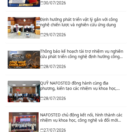
30/07/2026
xuất sửa đổi, bổ sung toàn diện Hiến pháp
năm 2013 đáp ứng yêu cầu phát triển đất
nước trong kỷ nguyên mới”
Định hướng phát triển vật lý gắn với công
nghệ chiến lược và nghiên cứu ứng dụng
29/07/2026
Thông báo kế hoạch tài trợ nhiệm vụ nghiên
cứu phát triển công nghệ định hướng công
nghệ chiến lược năm 2026
28/07/2026
QUỸ NAFOSTED đồng hành cùng địa
phương, kiến tạo các nhiệm vụ khoa học,
công nghệ và đổi mới sáng tạo từ nhu cầu
28/07/2026
phát triển thực tiễn
NAFOSTED chủ động kết nối, hình thành các
nhiệm vụ khoa học, công nghệ và đổi mới
sáng tạo từ nhu cầu thực tiễn của tỉnh Ninh
27/07/2026
Bình