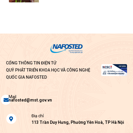
CỔNG THÔNG TIN ĐIỆN TỬ
QUỸ PHÁT TRIỂN KHOA HỌC VÀ CÔNG NGHỆ
QUỐC GIA NAFOSTED
Envelope
Mail
nafosted@mst.gov.vn
Map-
Điạ chỉ
marker-
113 Trần Duy Hưng, Phường Yên Hoà, TP Hà Nội
alt