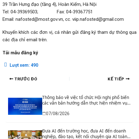
39 Trần Hưng đạo (tầng 4), Hoàn Kiếm, Hà Nội
Tel: 04-39369503; Fax: 04-39367751
Email:
nafosted@most.gov.vn
, cc.
viip.nafosted@gmail.com
Khuyến khích các đơn vị, cá nhân gửi đăng ký tham dự thông qua
các địa chỉ email trên.
Tải mẫu đăng ký
Lượt xem:
490
TRƯỚC ĐÓ
KẾ TIẾP
Thông báo về việc tổ chức Hội nghị phổ biến
các văn bản hướng dẫn thực hiện nhiệm vụ
nghiên cứu và phát triển công nghệ chiến
07/08/2026
lược thuộc Chương trình khoa học, công
nghệ và đổi mới sáng tạo quốc gia đặc biệt
về công nghệ chiến lược
Đưa AI đến trường học, đưa AI đến doanh
nghiệp, đào tạo, kết nối chuyên gia AI toàn