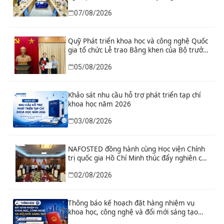
cầu
07/08/2026
Quỹ Phát triển khoa học và công nghệ Quốc
gia tổ chức Lễ trao Bằng khen của Bộ trưởng
và danh hiệu thi đua cho các tập thể, cá
05/08/2026
nhân có thành tích xuất sắc
Khảo sát nhu cầu hỗ trợ phát triển tạp chí
khoa học năm 2026
03/08/2026
NAFOSTED đồng hành cùng Học viện Chính
trị quốc gia Hồ Chí Minh thúc đẩy nghiên cứu
khoa học, công nghệ và đổi mới sáng tạo
02/08/2026
Thông báo kế hoạch đặt hàng nhiệm vụ
khoa học, công nghệ và đổi mới sáng tạo
“Nghiên cứu khoa học tổng kết thi hành, đề