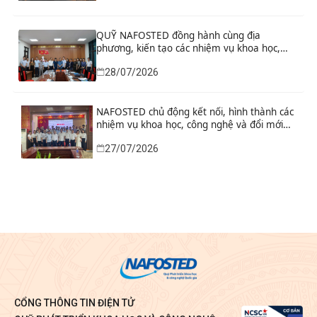
QUỸ NAFOSTED đồng hành cùng địa
phương, kiến tạo các nhiệm vụ khoa học,
công nghệ và đổi mới sáng tạo từ nhu cầu
28/07/2026
phát triển thực tiễn
NAFOSTED chủ động kết nối, hình thành các
nhiệm vụ khoa học, công nghệ và đổi mới
sáng tạo từ nhu cầu thực tiễn của tỉnh Ninh
27/07/2026
Bình
CỔNG THÔNG TIN ĐIỆN TỬ