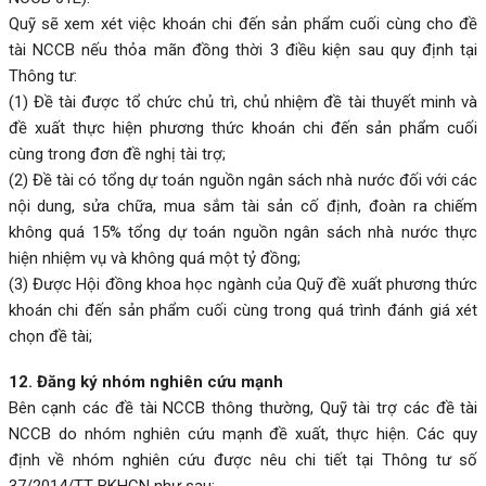
Quỹ sẽ xem xét việc khoán chi đến sản phẩm cuối cùng cho đề
tài NCCB nếu thỏa mãn đồng thời 3 điều kiện sau quy định tại
Thông tư:
(1) Đề tài được tổ chức chủ trì, chủ nhiệm đề tài thuyết minh và
đề xuất thực hiện phương thức khoán chi đến sản phẩm cuối
cùng trong đơn đề nghị tài trợ;
(2) Đề tài có tổng dự toán nguồn ngân sách nhà nước đối với các
nội dung, sửa chữa, mua sắm tài sản cố định, đoàn ra chiếm
không quá 15% tổng dự toán nguồn ngân sách nhà nước thực
hiện nhiệm vụ và không quá một tỷ đồng;
(3) Được Hội đồng khoa học ngành của Quỹ đề xuất phương thức
khoán chi đến sản phẩm cuối cùng trong quá trình đánh giá xét
chọn đề tài;
12. Đăng ký nhóm nghiên cứu mạnh
Bên cạnh các đề tài NCCB thông thường, Quỹ tài trợ các đề tài
NCCB do nhóm nghiên cứu mạnh đề xuất, thực hiện. Các quy
định về nhóm nghiên cứu được nêu chi tiết tại Thông tư số
37/2014/TT-BKHCN như sau: