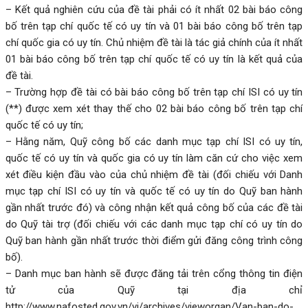
– Kết quả nghiên cứu của đề tài phải có ít nhất 02 bài báo công
bố trên tạp chí quốc tế có uy tín và 01 bài báo công bố trên tạp
chí quốc gia có uy tín. Chủ nhiệm đề tài là tác giả chính của ít nhất
01 bài báo công bố trên tạp chí quốc tế có uy tín là kết quả của
đề tài.
– Trường hợp đề tài có bài báo công bố trên tạp chí ISI có uy tín
(**) được xem xét thay thế cho 02 bài báo công bố trên tạp chí
quốc tế có uy tín;
– Hằng năm, Quỹ công bố các danh mục tạp chí ISI có uy tín,
quốc tế có uy tín và quốc gia có uy tín làm căn cứ cho việc xem
xét điều kiện đầu vào của chủ nhiệm đề tài (đối chiếu với Danh
mục tạp chí ISI có uy tín và quốc tế có uy tín do Quỹ ban hành
gần nhất trước đó) và công nhận kết quả công bố của các đề tài
do Quỹ tài trợ (đối chiếu với các danh mục tạp chí có uy tín do
Quỹ ban hành gần nhất trước thời điểm gửi đăng công trình công
bố).
– Danh mục ban hành sẽ được đăng tải trên cổng thông tin điện
tử của Quỹ tại địa chỉ
http://www.nafosted.gov.vn/vi/archives/vieworgan/Van-ban-do-