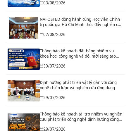
03/08/2026
NAFOSTED đồng hành cùng Học viện Chính
trị quốc gia Hồ Chí Minh thúc đẩy nghiên cứu
khoa học, công nghệ và đổi mới sáng tạo
02/08/2026
Thông báo kế hoạch đặt hàng nhiệm vụ
khoa học, công nghệ và đổi mới sáng tạo
“Nghiên cứu khoa học tổng kết thi hành, đề
30/07/2026
xuất sửa đổi, bổ sung toàn diện Hiến pháp
năm 2013 đáp ứng yêu cầu phát triển đất
nước trong kỷ nguyên mới”
Định hướng phát triển vật lý gắn với công
nghệ chiến lược và nghiên cứu ứng dụng
29/07/2026
Thông báo kế hoạch tài trợ nhiệm vụ nghiên
cứu phát triển công nghệ định hướng công
nghệ chiến lược năm 2026
28/07/2026