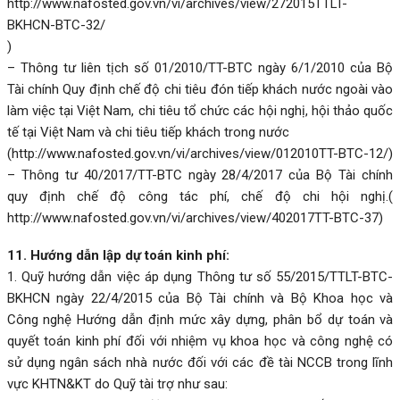
http://www.nafosted.gov.vn/vi/archives/view/272015TTLT-
BKHCN-BTC-32/
)
– Thông tư liên tịch số 01/2010/TT-BTC ngày 6/1/2010 của Bộ
Tài chính Quy định chế độ chi tiêu đón tiếp khách nước ngoài vào
làm việc tại Việt Nam, chi tiêu tổ chức các hội nghị, hội thảo quốc
tế tại Việt Nam và chi tiêu tiếp khách trong nước
(
http://www.nafosted.gov.vn/vi/archives/view/012010TT-BTC-12/
)
– Thông tư 40/2017/TT-BTC ngày 28/4/2017 của Bộ Tài chính
quy định chế độ công tác phí, chế độ chi hội nghị.(
http://www.nafosted.gov.vn/vi/archives/view/402017TT-BTC-37
)
11. Hướng dẫn lập dự toán kinh phí:
1. Quỹ hướng dẫn việc áp dụng Thông tư số 55/2015/TTLT-BTC-
BKHCN ngày 22/4/2015 của Bộ Tài chính và Bộ Khoa học và
Công nghệ Hướng dẫn định mức xây dựng, phân bổ dự toán và
quyết toán kinh phí đối với nhiệm vụ khoa học và công nghệ có
sử dụng ngân sách nhà nước đối với các đề tài NCCB trong lĩnh
vực KHTN&KT do Quỹ tài trợ như sau: