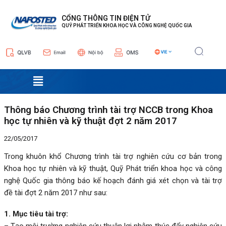
Nhảy
Điều
tới
hướng
CỔNG THÔNG TIN ĐIỆN TỬ
QUỸ PHÁT TRIỂN KHOA HỌC VÀ CÔNG NGHỆ QUỐC GIA
nội
bài
dung
viết
Menu
Thông báo Chương trình tài trợ NCCB trong Khoa
học tự nhiên và kỹ thuật đợt 2 năm 2017
22/05/2017
Trong khuôn khổ Chương trình tài trợ nghiên cứu cơ bản trong
Khoa học tự nhiên và kỹ thuật, Quỹ Phát triển khoa học và công
nghệ Quốc gia thông báo kế hoạch đánh giá xét chọn và tài trợ
đề tài đợt 2 năm 2017 như sau:
1. Mục tiêu tài trợ:
– Tạo môi trường nghiên cứu thuận lợi nhằm thúc đẩy nghiên cứu