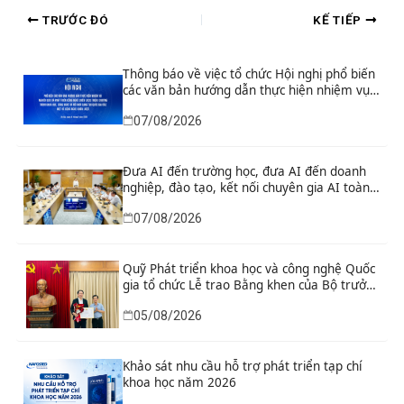
TRƯỚC ĐÓ
KẾ TIẾP
Thông báo về việc tổ chức Hội nghị phổ biến
các văn bản hướng dẫn thực hiện nhiệm vụ
nghiên cứu và phát triển công nghệ chiến
07/08/2026
lược thuộc Chương trình khoa học, công
nghệ và đổi mới sáng tạo quốc gia đặc biệt
về công nghệ chiến lược
Đưa AI đến trường học, đưa AI đến doanh
nghiệp, đào tạo, kết nối chuyên gia AI toàn
cầu
07/08/2026
Quỹ Phát triển khoa học và công nghệ Quốc
gia tổ chức Lễ trao Bằng khen của Bộ trưởng
và danh hiệu thi đua cho các tập thể, cá
05/08/2026
nhân có thành tích xuất sắc
Khảo sát nhu cầu hỗ trợ phát triển tạp chí
khoa học năm 2026