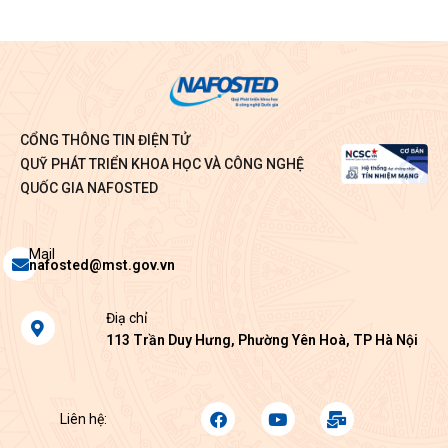
CỔNG THÔNG TIN ĐIỆN TỬ
QUỸ PHÁT TRIỂN KHOA HỌC VÀ CÔNG NGHỆ
QUỐC GIA NAFOSTED
Envelope
Mail
nafosted@mst.gov.vn
Map-
Điạ chỉ
marker-
113 Trần Duy Hưng, Phường Yên Hoà, TP Hà Nội
alt
Facebook
Youtube
Mail-
Liên hệ:
bulk