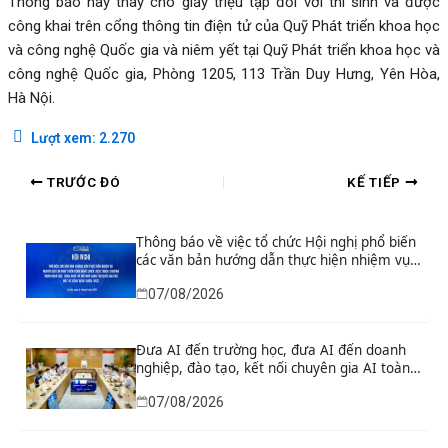
Thông báo này thay cho giấy triệu tập đối với thí sinh và được
công khai trên cổng thông tin điện tử của Quỹ Phát triển khoa học
và công nghệ Quốc gia và niêm yết tại Quỹ Phát triển khoa học và
công nghệ Quốc gia, Phòng 1205, 113 Trần Duy Hưng, Yên Hòa,
Hà Nội.
Lượt xem:
2.270
TRƯỚC ĐÓ
KẾ TIẾP
Thông báo về việc tổ chức Hội nghị phổ biến
các văn bản hướng dẫn thực hiện nhiệm vụ
nghiên cứu và phát triển công nghệ chiến
07/08/2026
lược thuộc Chương trình khoa học, công
nghệ và đổi mới sáng tạo quốc gia đặc biệt
về công nghệ chiến lược
Đưa AI đến trường học, đưa AI đến doanh
nghiệp, đào tạo, kết nối chuyên gia AI toàn
cầu
07/08/2026