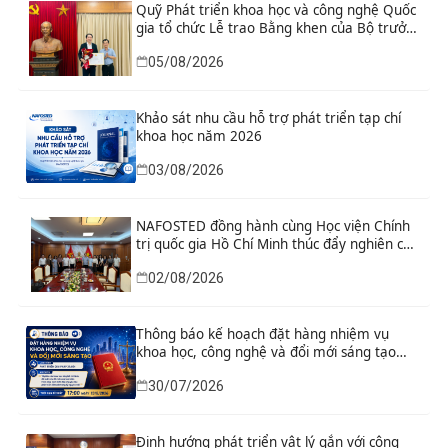
Quỹ Phát triển khoa học và công nghệ Quốc
gia tổ chức Lễ trao Bằng khen của Bộ trưởng
và danh hiệu thi đua cho các tập thể, cá
05/08/2026
nhân có thành tích xuất sắc
Khảo sát nhu cầu hỗ trợ phát triển tạp chí
khoa học năm 2026
03/08/2026
NAFOSTED đồng hành cùng Học viện Chính
trị quốc gia Hồ Chí Minh thúc đẩy nghiên cứu
khoa học, công nghệ và đổi mới sáng tạo
02/08/2026
Thông báo kế hoạch đặt hàng nhiệm vụ
khoa học, công nghệ và đổi mới sáng tạo
“Nghiên cứu khoa học tổng kết thi hành, đề
30/07/2026
xuất sửa đổi, bổ sung toàn diện Hiến pháp
năm 2013 đáp ứng yêu cầu phát triển đất
nước trong kỷ nguyên mới”
Định hướng phát triển vật lý gắn với công