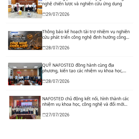
nghệ chiến lược và nghiên cứu ứng dụng
29/07/2026
Thông báo kế hoạch tài trợ nhiệm vụ nghiên
cứu phát triển công nghệ định hướng công
nghệ chiến lược năm 2026
28/07/2026
QUỸ NAFOSTED đồng hành cùng địa
phương, kiến tạo các nhiệm vụ khoa học,
công nghệ và đổi mới sáng tạo từ nhu cầu
28/07/2026
phát triển thực tiễn
NAFOSTED chủ động kết nối, hình thành các
nhiệm vụ khoa học, công nghệ và đổi mới
sáng tạo từ nhu cầu thực tiễn của tỉnh Ninh
27/07/2026
Bình