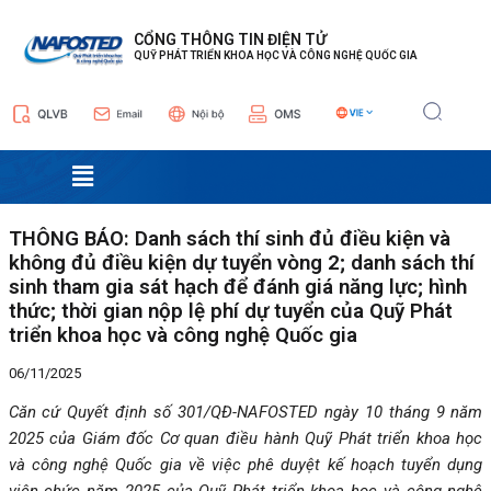
Nhảy
Điều
tới
hướng
CỔNG THÔNG TIN ĐIỆN TỬ
QUỸ PHÁT TRIỂN KHOA HỌC VÀ CÔNG NGHỆ QUỐC GIA
nội
bài
dung
viết
Menu
THÔNG BÁO: Danh sách thí sinh đủ điều kiện và
không đủ điều kiện dự tuyển vòng 2; danh sách thí
sinh tham gia sát hạch để đánh giá năng lực; hình
thức; thời gian nộp lệ phí dự tuyển của Quỹ Phát
triển khoa học và công nghệ Quốc gia
06/11/2025
Căn cứ Quyết định số 301/QĐ-NAFOSTED ngày 10 tháng 9 năm
2025 của Giám đốc Cơ quan điều hành Quỹ Phát triển khoa học
và công nghệ Quốc gia về việc phê duyệt kế hoạch tuyển dụng
viên chức năm 2025 của Quỹ Phát triển khoa học và công nghệ