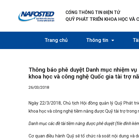
Nhảy
Điều
tới
hướng
CỔNG THÔNG TIN ĐIỆN TỬ
nội
bài
QUỸ PHÁT TRIỂN KHOA HỌC VÀ 
dung
viết
Trang chủ
Thông tin
Tài
Thông báo phê duyệt Danh mục nhiệm vụ k
khoa học và công nghệ Quốc gia tài trợ 
26/03/2018
Ngày 22/3/2018, Chủ tịch Hội đồng quản lý Quỹ Phát t
khoa học và công nghệ tiềm năng được Quỹ tài trợ tro
Danh mục các đề tài tiềm năng được phê duyệt (file đính kè
Cơ quan điều hành Quỹ sẽ tổ chức rà soát nội dung và d