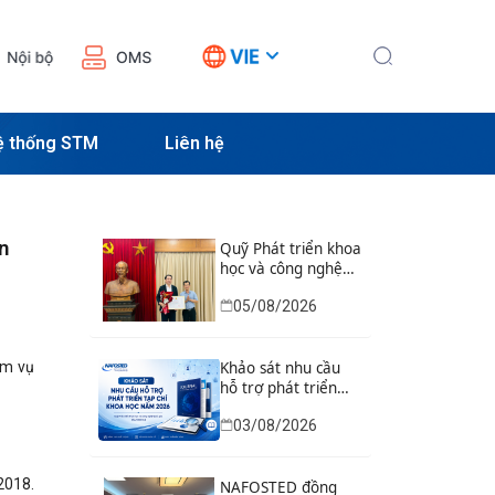
ệ thống STM
Liên hệ
n
Quỹ Phát triển khoa
học và công nghệ
Quốc gia tổ chức Lễ
05/08/2026
trao Bằng khen của
Bộ trưởng và danh
hiệu thi đua cho các
ệm vụ
tập thể, cá nhân có
Khảo sát nhu cầu
thành tích xuất sắc
hỗ trợ phát triển
tạp chí khoa học
03/08/2026
năm 2026
2018.
NAFOSTED đồng