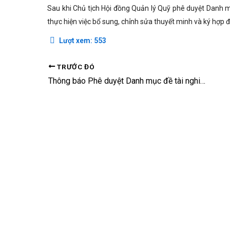
Sau khi Chủ tịch Hội đồng Quản lý Quỹ phê duyệt Danh m
thực hiện việc bổ sung, chỉnh sửa thuyết minh và ký hợp 
Lượt xem:
553
TRƯỚC ĐÓ
Thông báo Phê duyệt Danh mục đề tài nghiên cứu cơ bản thuộc lĩnh vực khoa học xã hội và nhân văn năm 2018 đợt 1 do Quỹ Phát triển khoa học và công nghệ Quốc gia tài trợ, bắt đầu thực hiện từ năm 2018