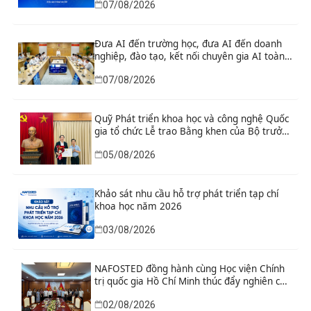
07/08/2026
lược thuộc Chương trình khoa học, công
nghệ và đổi mới sáng tạo quốc gia đặc biệt
về công nghệ chiến lược
Đưa AI đến trường học, đưa AI đến doanh
nghiệp, đào tạo, kết nối chuyên gia AI toàn
cầu
07/08/2026
Quỹ Phát triển khoa học và công nghệ Quốc
gia tổ chức Lễ trao Bằng khen của Bộ trưởng
và danh hiệu thi đua cho các tập thể, cá
05/08/2026
nhân có thành tích xuất sắc
Khảo sát nhu cầu hỗ trợ phát triển tạp chí
khoa học năm 2026
03/08/2026
NAFOSTED đồng hành cùng Học viện Chính
trị quốc gia Hồ Chí Minh thúc đẩy nghiên cứu
khoa học, công nghệ và đổi mới sáng tạo
02/08/2026