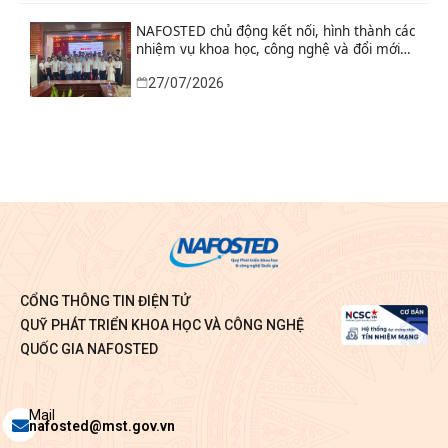
NAFOSTED chủ động kết nối, hình thành các
nhiệm vụ khoa học, công nghệ và đổi mới
sáng tạo từ nhu cầu thực tiễn của tỉnh Ninh
27/07/2026
Bình
CỔNG THÔNG TIN ĐIỆN TỬ
QUỸ PHÁT TRIỂN KHOA HỌC VÀ CÔNG NGHỆ
QUỐC GIA NAFOSTED
Envelope
Mail
nafosted@mst.gov.vn