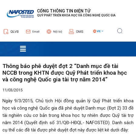
Nhảy
Điều
tới
hướng
CỔNG THÔNG TIN ĐIỆN TỬ
QUỸ PHÁT TRIỂN KHOA HỌC VÀ CÔNG NGHỆ QUỐC GIA
nội
bài
dung
viết
Menu
Thông báo phê duyệt đợt 2 “Danh mục đề tài
NCCB trong KHTN được Quỹ Phát triển khoa học
và công nghệ Quốc gia tài trợ năm 2014”
11/03/2015
Ngày 9/3/2015, Chủ tịch Hội đồng quản lý Quỹ Phát triển khoa
học và công nghệ Quốc gia đã phê duyệt Danh mục (Đợt 2) 33 đề
tài nghiên cứu cơ bản trong khoa học tự nhiên được Quỹ tài trợ
năm 2014 (Quyết định số 31/QĐ-HĐQL- NAFOSTED). Danh sách
cụ thể các đề tài được phê duyệt đợt này được liệt kê dưới đây: