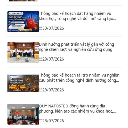
Thông báo kế hoạch đặt hàng nhiệm vụ
khoa học, công nghệ và đổi mới sáng tạo
“Nghiên cứu khoa học tổng kết thi hành, đề
30/07/2026
xuất sửa đổi, bổ sung toàn diện Hiến pháp
năm 2013 đáp ứng yêu cầu phát triển đất
nước trong kỷ nguyên mới”
Định hướng phát triển vật lý gắn với công
nghệ chiến lược và nghiên cứu ứng dụng
29/07/2026
Thông báo kế hoạch tài trợ nhiệm vụ nghiên
cứu phát triển công nghệ định hướng công
nghệ chiến lược năm 2026
28/07/2026
QUỸ NAFOSTED đồng hành cùng địa
phương, kiến tạo các nhiệm vụ khoa học,
công nghệ và đổi mới sáng tạo từ nhu cầu
28/07/2026
phát triển thực tiễn