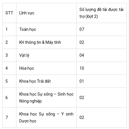
Số lượng đề tài được tài
STT
Lĩnh vực
trợ (Đợt 2)
1
Toán học
07
2
KH thông tin & Máy tính
02
3
Vật lý
04
4
Hóa học
10
5
Khoa học Trái đất
01
Khoa học Sự sống – Sinh học
6
02
Nông nghiệp
Khoa học Sự sống – Y sinh
7
02
Dược học