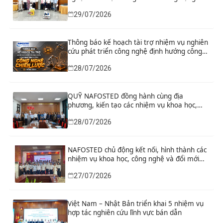
29/07/2026
Thông báo kế hoạch tài trợ nhiệm vụ nghiên
cứu phát triển công nghệ định hướng công
nghệ chiến lược năm 2026
28/07/2026
QUỸ NAFOSTED đồng hành cùng địa
phương, kiến tạo các nhiệm vụ khoa học,
công nghệ và đổi mới sáng tạo từ nhu cầu
28/07/2026
phát triển thực tiễn
NAFOSTED chủ động kết nối, hình thành các
nhiệm vụ khoa học, công nghệ và đổi mới
sáng tạo từ nhu cầu thực tiễn của tỉnh Ninh
27/07/2026
Bình
Việt Nam – Nhật Bản triển khai 5 nhiệm vụ
hợp tác nghiên cứu lĩnh vực bán dẫn