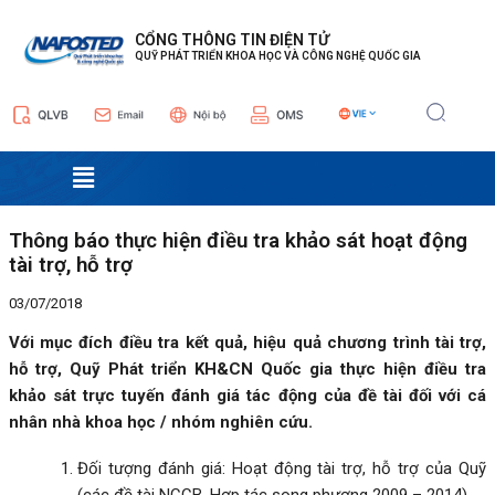
Nhảy
Điều
tới
hướng
CỔNG THÔNG TIN ĐIỆN TỬ
QUỸ PHÁT TRIỂN KHOA HỌC VÀ CÔNG NGHỆ QUỐC GIA
nội
bài
dung
viết
Menu
Thông báo thực hiện điều tra khảo sát hoạt động
tài trợ, hỗ trợ
03/07/2018
Với mục đích điều tra kết quả, hiệu quả chương trình tài trợ,
hỗ trợ, Quỹ Phát triển KH&CN Quốc gia thực hiện điều tra
khảo sát trực tuyến đánh giá tác động của đề tài đối với cá
nhân nhà khoa học / nhóm nghiên cứu.
Đối tượng đánh giá: Hoạt động tài trợ, hỗ trợ của Quỹ
(các đề tài NCCB, Hợp tác song phương 2009 – 2014)