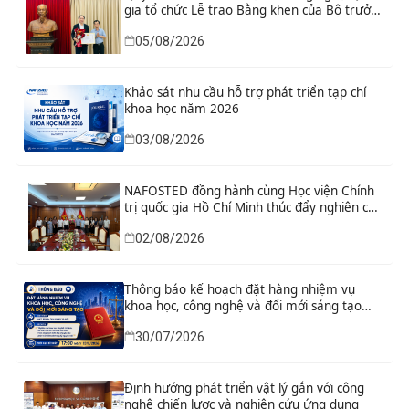
gia tổ chức Lễ trao Bằng khen của Bộ trưởng
và danh hiệu thi đua cho các tập thể, cá
05/08/2026
nhân có thành tích xuất sắc
Khảo sát nhu cầu hỗ trợ phát triển tạp chí
khoa học năm 2026
03/08/2026
NAFOSTED đồng hành cùng Học viện Chính
trị quốc gia Hồ Chí Minh thúc đẩy nghiên cứu
khoa học, công nghệ và đổi mới sáng tạo
02/08/2026
Thông báo kế hoạch đặt hàng nhiệm vụ
khoa học, công nghệ và đổi mới sáng tạo
“Nghiên cứu khoa học tổng kết thi hành, đề
30/07/2026
xuất sửa đổi, bổ sung toàn diện Hiến pháp
năm 2013 đáp ứng yêu cầu phát triển đất
nước trong kỷ nguyên mới”
Định hướng phát triển vật lý gắn với công
nghệ chiến lược và nghiên cứu ứng dụng