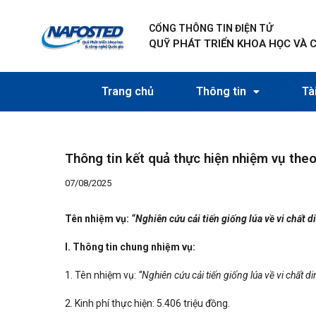
Nhảy
Điều
tới
hướng
CỔNG THÔNG TIN ĐIỆN TỬ
nội
bài
QUỸ PHÁT TRIỂN KHOA HỌC VÀ 
dung
viết
Trang chủ
Thông tin
Tài
Thông tin kết quả thực hiện nhiệm vụ th
07/08/2025
Tên nhiệm vụ:
“Nghiên cứu cải tiến giống lúa về vi chất
I. Thông tin chung nhiệm vụ:
1. Tên nhiệm vụ:
“Nghiên cứu cải tiến giống lúa về vi chất
2. Kinh phí thực hiện: 5.406 triệu đồng.