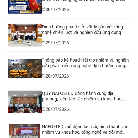
“Nghiên cứu khoa học tổng kết thi hành, đề
30/07/2026
xuất sửa đổi, bổ sung toàn diện Hiến pháp
năm 2013 đáp ứng yêu cầu phát triển đất
nước trong kỷ nguyên mới”
Định hướng phát triển vật lý gắn với công
nghệ chiến lược và nghiên cứu ứng dụng
29/07/2026
Thông báo kế hoạch tài trợ nhiệm vụ nghiên
cứu phát triển công nghệ định hướng công
nghệ chiến lược năm 2026
28/07/2026
QUỸ NAFOSTED đồng hành cùng địa
phương, kiến tạo các nhiệm vụ khoa học,
công nghệ và đổi mới sáng tạo từ nhu cầu
28/07/2026
phát triển thực tiễn
NAFOSTED chủ động kết nối, hình thành các
nhiệm vụ khoa học, công nghệ và đổi mới
sáng tạo từ nhu cầu thực tiễn của tỉnh Ninh