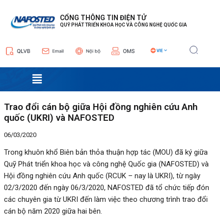
Nhảy
Điều
tới
hướng
CỔNG THÔNG TIN ĐIỆN TỬ
QUỸ PHÁT TRIỂN KHOA HỌC VÀ CÔNG NGHỆ QUỐC GIA
nội
bài
dung
viết
Menu
Trao đổi cán bộ giữa Hội đồng nghiên cứu Anh
quốc (UKRI) và NAFOSTED
06/03/2020
Trong khuôn khổ Biên bản thỏa thuận hợp tác (MOU) đã ký giữa
Quỹ Phát triển khoa học và công nghệ Quốc gia (NAFOSTED) và
Hội đồng nghiên cứu Anh quốc (RCUK – nay là UKRI), từ ngày
02/3/2020 đến ngày 06/3/2020, NAFOSTED đã tổ chức tiếp đón
các chuyên gia từ UKRI đến làm việc theo chương trình trao đổi
cán bộ năm 2020 giữa hai bên.