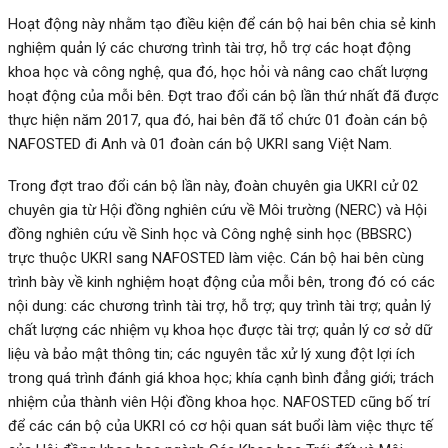
Hoạt động này nhằm tạo điều kiện để cán bộ hai bên chia sẻ kinh
nghiệm quản lý các chương trình tài trợ, hỗ trợ các hoạt động
khoa học và công nghệ, qua đó, học hỏi và nâng cao chất lượng
hoạt động của mỗi bên. Đợt trao đổi cán bộ lần thứ nhất đã được
thực hiện năm 2017, qua đó, hai bên đã tổ chức 01 đoàn cán bộ
NAFOSTED đi Anh và 01 đoàn cán bộ UKRI sang Việt Nam.
Trong đợt trao đổi cán bộ lần này, đoàn chuyên gia UKRI cử 02
chuyên gia từ Hội đồng nghiên cứu về Môi trường (NERC) và Hội
đồng nghiên cứu về Sinh học và Công nghệ sinh học (BBSRC)
trực thuộc UKRI sang NAFOSTED làm việc. Cán bộ hai bên cùng
trình bày về kinh nghiệm hoạt động của mỗi bên, trong đó có các
nội dung: các chương trình tài trợ, hỗ trợ; quy trình tài trợ; quản lý
chất lượng các nhiệm vụ khoa học được tài trợ; quản lý cơ sở dữ
liệu và bảo mật thông tin; các nguyên tắc xử lý xung đột lợi ích
trong quá trình đánh giá khoa học; khía cạnh bình đẳng giới; trách
nhiệm của thành viên Hội đồng khoa học. NAFOSTED cũng bố trí
để các cán bộ của UKRI có cơ hội quan sát buổi làm việc thực tế