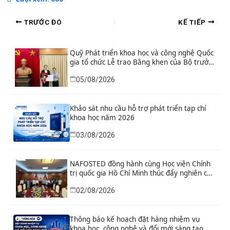
TRƯỚC ĐÓ
KẾ TIẾP
Quỹ Phát triển khoa học và công nghệ Quốc
gia tổ chức Lễ trao Bằng khen của Bộ trưởng
và danh hiệu thi đua cho các tập thể, cá
05/08/2026
nhân có thành tích xuất sắc
Khảo sát nhu cầu hỗ trợ phát triển tạp chí
khoa học năm 2026
03/08/2026
NAFOSTED đồng hành cùng Học viện Chính
trị quốc gia Hồ Chí Minh thúc đẩy nghiên cứu
khoa học, công nghệ và đổi mới sáng tạo
02/08/2026
Thông báo kế hoạch đặt hàng nhiệm vụ
khoa học, công nghệ và đổi mới sáng tạo