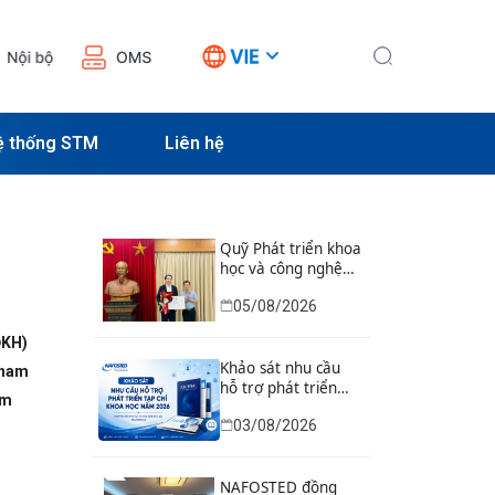
ệ thống STM
Liên hệ
Quỹ Phát triển khoa
học và công nghệ
Quốc gia tổ chức Lễ
05/08/2026
trao Bằng khen của
Bộ trưởng và danh
ĐKH)
hiệu thi đua cho các
tập thể, cá nhân có
Khảo sát nhu cầu
tham
thành tích xuất sắc
hỗ trợ phát triển
âm
tạp chí khoa học
03/08/2026
năm 2026
NAFOSTED đồng