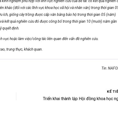
à kinh nghiệm phù hợp với lĩnh vực nghiên cứu của đề tài: có kết quả nghiên 
ên khảo (đối với các lĩnh vực khoa học xã hội và nhân văn) trong thời gian 0
ữu ích, giống cây trồng được cấp văn bằng bảo hộ trong thời gian 05 (năm)
và kết quả nghiên cứu đó được công bố trong thời gian 10 (mười) năm gần
ỹ quyết định.
ĩnh vực hoặc làm việc/công tác liên quan đến vấn đề nghiên cứu.
cao, trung thực, khách quan.
Tin: NAF
KẾ TI