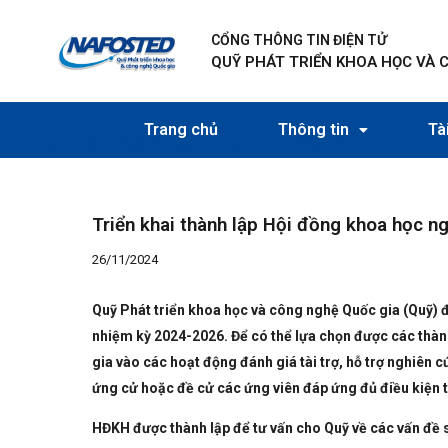
Nhảy
Điều
tới
hướng
CỔNG THÔNG TIN ĐIỆN TỬ
nội
bài
QUỸ PHÁT TRIỂN KHOA HỌC VÀ 
dung
viết
Trang chủ
Thông tin
Tài
Triển khai thành lập Hội đồng khoa học 
26/11/2024
Quỹ Phát triển khoa học và công nghệ Quốc gia (Quỹ) 
nhiệm kỳ 202
4
-202
6
. Để có thể lựa chọn được các thà
gia vào các hoạt động đánh giá tài trợ, hỗ trợ nghiên
ứng cử hoặc đề cử các ứng viên đáp ứng đủ điều kiện
HĐKH được thành lập để tư vấn cho Quỹ về các vấn đề 