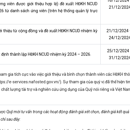
16/12/2024
ứng viên được giới thiệu hợp lệ) đề xuất HĐKH NCUD
21/12/202
6 từ danh sách ứng viên (trên hệ thống quản lý trực
ới thiệu từ cộng đồng và đề xuất HĐKH NCUD nhiệm kỳ
21/12/2024
24/12/202
25/12/2024
 định thành lập HĐKH NCUD nhiệm kỳ 2024 – 2026.
31/12/202
ham gia tích cực vào việc giới thiệu và bình chọn thành viên các HĐKH th
tps://e-services.nafosted.gov.vn/
). Sự tham gia của quý vị đã thể hiện ti
chất lượng tài trợ và nghiên cứu ứng dụng của Quỹ nói riêng và Việt Na
được Quỹ mời tư vấn trong các hoạt động đánh giá xét chọn, đánh giá kết quả
 chí sau đây: