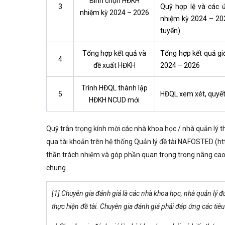
Bình chọn HĐKH
3
Quỹ hợp lệ và các 
nhiệm kỳ 2024 – 2026
nhiệm kỳ 2024 – 202
tuyến).
Tổng hợp kết quả và
Tổng hợp kết quả gi
4
đề xuất HĐKH
2024 – 2026
Trình HĐQL thành lập
5
HĐQL xem xét, quyết
HĐKH NCUD mới
Quỹ trân trọng kính mời các nhà khoa học / nhà quản lý t
qua tài khoản trên hệ thống Quản lý đề tài NAFOSTED (
ht
thần trách nhiệm và góp phần quan trọng trong nâng cao 
chung.
[1] Chuyên gia đánh giá là các nhà khoa học, nhà quản lý 
thực hiện đề tài. Chuyên gia đánh giá phải đáp ứng các tiêu