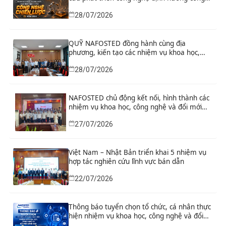
nghệ chiến lược năm 2026
28/07/2026
QUỸ NAFOSTED đồng hành cùng địa
phương, kiến tạo các nhiệm vụ khoa học,
công nghệ và đổi mới sáng tạo từ nhu cầu
28/07/2026
phát triển thực tiễn
NAFOSTED chủ động kết nối, hình thành các
nhiệm vụ khoa học, công nghệ và đổi mới
sáng tạo từ nhu cầu thực tiễn của tỉnh Ninh
27/07/2026
Bình
Việt Nam – Nhật Bản triển khai 5 nhiệm vụ
hợp tác nghiên cứu lĩnh vực bán dẫn
22/07/2026
Thông báo tuyển chọn tổ chức, cá nhân thực
hiện nhiệm vụ khoa học, công nghệ và đổi
mới sáng tạo đặt hàng năm 2026