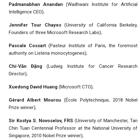
Padmanabhan Anandan
(Wadhwani Institute for Artificial
Intelligence CEO);
Jennifer Tour Chayes
(University of California Berkeley,
Founders of three Microsoft Research Labs);
Pascale Cossart
(Pasteur Institute of Paris, the foremost
authority on Listeria monocytogenes);
Chí-Văn Đặng
(Ludwig Institute for Cancer Research
Director);
Xuedong David Huang
(Microsoft CTO);
Gérard Albert Mourou
(École Polytechnique, 2018 Nobel
Prize winner);
Sir Kostya S. Novoselov
, FRS
(University of Manchester, Tan
Chin Tuan Centennial Professor at the National University of
Singapore, 2010 Nobel Prize winner);