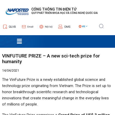
Nhảy
Điều
tới
hướng
CỔNG THÔNG TIN ĐIỆN TỬ
QUỸ PHÁT TRIỂN KHOA HỌC VÀ CÔNG NGHỆ QUỐC GIA
nội
bài
dung
viết
Menu
VINFUTURE PRIZE – A new sci-tech prize for
humanity
14/04/2021
The VinFuture Prize is a newly established global science and
technology prize originating from Vietnam. The Prize is set up to
honor breakthrough scientific research and technological
innovations that create meaningful change in the everyday lives
of millions of people.
The VinFuture Prize comprises a
Grand Prize of US$ 3 million
,