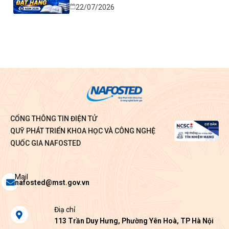
22/07/2026
CỔNG THÔNG TIN ĐIỆN TỬ
QUỸ PHÁT TRIỂN KHOA HỌC VÀ CÔNG NGHỆ
QUỐC GIA NAFOSTED
Envelope
Mail
nafosted@mst.gov.vn
Map-
Điạ chỉ
marker-
113 Trần Duy Hưng, Phường Yên Hoà, TP Hà Nội
alt