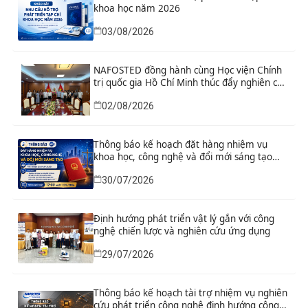
khoa học năm 2026
03/08/2026
NAFOSTED đồng hành cùng Học viện Chính
trị quốc gia Hồ Chí Minh thúc đẩy nghiên cứu
khoa học, công nghệ và đổi mới sáng tạo
02/08/2026
Thông báo kế hoạch đặt hàng nhiệm vụ
khoa học, công nghệ và đổi mới sáng tạo
“Nghiên cứu khoa học tổng kết thi hành, đề
30/07/2026
xuất sửa đổi, bổ sung toàn diện Hiến pháp
năm 2013 đáp ứng yêu cầu phát triển đất
nước trong kỷ nguyên mới”
Định hướng phát triển vật lý gắn với công
nghệ chiến lược và nghiên cứu ứng dụng
29/07/2026
Thông báo kế hoạch tài trợ nhiệm vụ nghiên
cứu phát triển công nghệ định hướng công