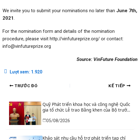
We invite you to submit your nominations no later than
June 7th,
2021
.
For the nomination form and details of the nomination
procedure, please visit
http://vinfutureprize.org/
or contact:
info@vinfutureprize.org
Source: VinFuture Foundation
Lượt xem:
1.920
TRƯỚC ĐÓ
KẾ TIẾP
Quỹ Phát triển khoa học và công nghệ Quốc
gia tổ chức Lễ trao Bằng khen của Bộ trưởng
và danh hiệu thi đua cho các tập thể, cá
05/08/2026
nhân có thành tích xuất sắc
Khảo sát nhu cầu hỗ trợ phát triển tạp chí