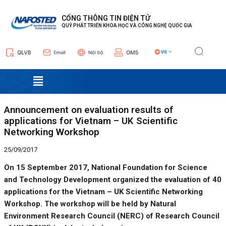
Nhảy
Điều
tới
hướng
CỔNG THÔNG TIN ĐIỆN TỬ
QUỸ PHÁT TRIỂN KHOA HỌC VÀ CÔNG NGHỆ QUỐC GIA
nội
bài
dung
viết
Menu
Announcement on evaluation results of
applications for Vietnam – UK Scientific
Networking Workshop
25/09/2017
On 15 September 2017, National Foundation for Science
and Technology Development organized the evaluation of 40
applications for the Vietnam – UK Scientific Networking
Workshop. The workshop will be held by Natural
Environment Research Council (NERC) of Research Council