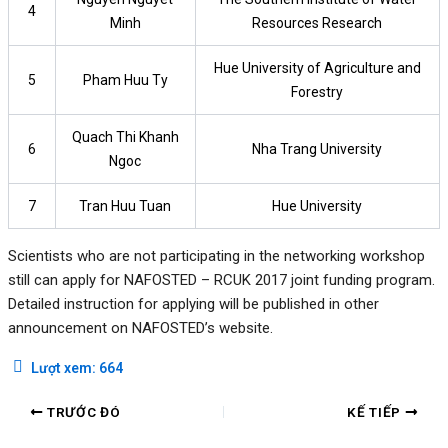
4
Minh
Resources Research
Hue University of Agriculture and
5
Pham Huu Ty
Forestry
Quach Thi Khanh
6
Nha Trang University
Ngoc
7
Tran Huu Tuan
Hue University
Scientists who are not participating in the networking workshop
still can apply for NAFOSTED – RCUK 2017 joint funding program.
Detailed instruction for applying will be published in other
announcement on NAFOSTED’s website.
Lượt xem:
664
TRƯỚC ĐÓ
KẾ TIẾP