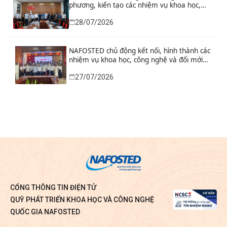
phương, kiến tạo các nhiệm vụ khoa học,
công nghệ và đổi mới sáng tạo từ nhu cầu
28/07/2026
phát triển thực tiễn
NAFOSTED chủ động kết nối, hình thành các
nhiệm vụ khoa học, công nghệ và đổi mới
sáng tạo từ nhu cầu thực tiễn của tỉnh Ninh
27/07/2026
Bình
CỔNG THÔNG TIN ĐIỆN TỬ
QUỸ PHÁT TRIỂN KHOA HỌC VÀ CÔNG NGHỆ
QUỐC GIA NAFOSTED