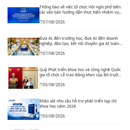
Thông báo về việc tổ chức Hội nghị phổ biến
các văn bản hướng dẫn thực hiện nhiệm vụ
nghiên cứu và phát triển công nghệ chiến
07/08/2026
lược thuộc Chương trình khoa học, công
nghệ và đổi mới sáng tạo quốc gia đặc biệt
về công nghệ chiến lược
Đưa AI đến trường học, đưa AI đến doanh
nghiệp, đào tạo, kết nối chuyên gia AI toàn
cầu
07/08/2026
Quỹ Phát triển khoa học và công nghệ Quốc
gia tổ chức Lễ trao Bằng khen của Bộ trưởng
và danh hiệu thi đua cho các tập thể, cá
05/08/2026
nhân có thành tích xuất sắc
Khảo sát nhu cầu hỗ trợ phát triển tạp chí
khoa học năm 2026
03/08/2026