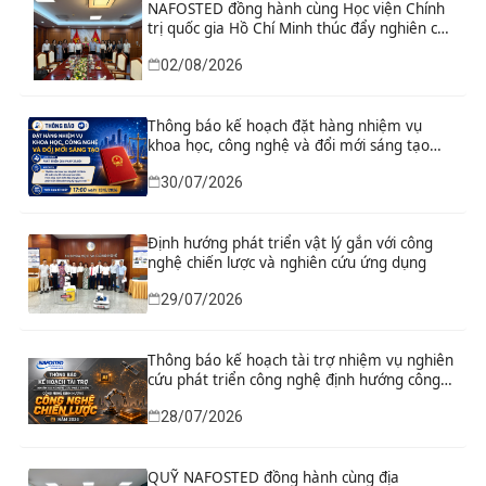
NAFOSTED đồng hành cùng Học viện Chính
trị quốc gia Hồ Chí Minh thúc đẩy nghiên cứu
khoa học, công nghệ và đổi mới sáng tạo
02/08/2026
Thông báo kế hoạch đặt hàng nhiệm vụ
khoa học, công nghệ và đổi mới sáng tạo
“Nghiên cứu khoa học tổng kết thi hành, đề
30/07/2026
xuất sửa đổi, bổ sung toàn diện Hiến pháp
năm 2013 đáp ứng yêu cầu phát triển đất
nước trong kỷ nguyên mới”
Định hướng phát triển vật lý gắn với công
nghệ chiến lược và nghiên cứu ứng dụng
29/07/2026
Thông báo kế hoạch tài trợ nhiệm vụ nghiên
cứu phát triển công nghệ định hướng công
nghệ chiến lược năm 2026
28/07/2026
QUỸ NAFOSTED đồng hành cùng địa