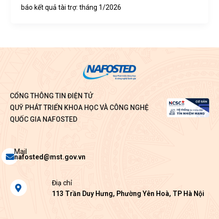
báo kết quả tài trợ: tháng 1/2026
CỔNG THÔNG TIN ĐIỆN TỬ
QUỸ PHÁT TRIỂN KHOA HỌC VÀ CÔNG NGHỆ
QUỐC GIA NAFOSTED
Envelope
Mail
nafosted@mst.gov.vn
Map-
Điạ chỉ
marker-
113 Trần Duy Hưng, Phường Yên Hoà, TP Hà Nội
alt