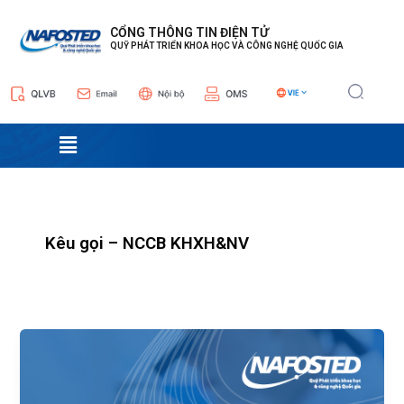
Nhảy
tới
CỔNG THÔNG TIN ĐIỆN TỬ
QUỸ PHÁT TRIỂN KHOA HỌC VÀ CÔNG NGHỆ QUỐC GIA
nội
dung
Menu
Kêu gọi – NCCB KHXH&NV