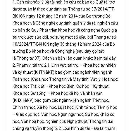
1. Căn cứ pháp lý Đề tài nghiên cứu cơ bản do Quỹ tài trợ
được quản lý theo quy định tại Thông tư số 37/2014/TT-
BKHCN ngày 12 tháng 12 năm 2014 của Bộ trưởng Bộ
Khoa học và Công nghệ quy định quản lý đề tài nghiên cứu
cơ bản do Quỹ Phát triển khoa học và công nghệ Quốc gia
tài trợ được sửa đổi, bổ sung một số điều bởi Thông tư số
10/2024/TT-BKHCN ngày 30 tháng 12 năm 2024 của Bộ
trưởng Bộ Khoa học và Công nghệ (sau đây gọi tắt
là Thông tư 37). Các văn bản liên quan khác: Xem tại đây
2. Phạm vi tài trợ 2.1. Lĩnh vực tài trợ – Khoa học tự nhiên
và kỹ thuật (KHTN&KT) bao gồm các ngành/liên ngành
Toán học; Khoa học Thông tin và Máy tính; Vật lý; Hoá học;
Khoa học Trái đất – Khoa học Biển; Cơ học – Kỹ thuật;
Khoa học Sự sống. – Khoa học xã hội và nhân văn
(KHXH&NV) bao gồm các ngành/liên ngành Triết học,
Chính trị học, Xã hội học, Luật học; Kinh tế học; Tâm lý học
– Giáo dục học; Văn học, Ngôn ngữ học, Sử học, Khảo cổ
học, Văn hóa học, Nghiên cứu Nghệ thuật, Thông tin đại
chúng và truyền thông. 2.2. Loại hình đề tài – Đề tài thăm