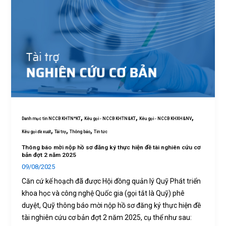
,
,
,
Danh mục tin NCCB KHTN*KT
Kêu gọi - NCCB KHTN&KT
Kêu gọi - NCCB KHXH&NV
,
,
,
Kêu gọi đề xuất
Tài trợ
Thông báo
Tin tức
Thông báo mời nộp hồ sơ đăng ký thực hiện đề tài nghiên cứu cơ
bản đợt 2 năm 2025
09/08/2025
Căn cứ kế hoạch đã được Hội đồng quản lý Quỹ Phát triển
khoa học và công nghệ Quốc gia (gọi tắt là Quỹ) phê
duyệt, Quỹ thông báo mời nộp hồ sơ đăng ký thực hiện đề
tài nghiên cứu cơ bản đợt 2 năm 2025, cụ thể như sau: