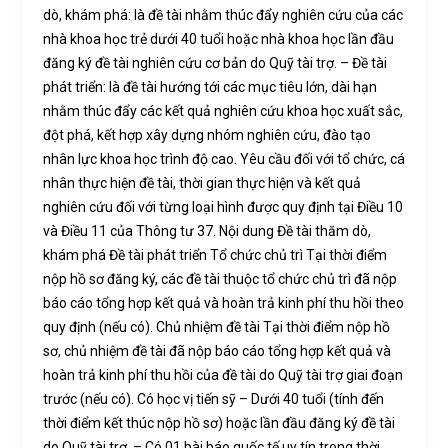
dò, khám phá: là đề tài nhằm thúc đẩy nghiên cứu của các
nhà khoa học trẻ dưới 40 tuổi hoặc nhà khoa học lần đầu
đăng ký đề tài nghiên cứu cơ bản do Quỹ tài trợ. – Đề tài
phát triển: là đề tài hướng tới các mục tiêu lớn, dài hạn
nhằm thúc đẩy các kết quả nghiên cứu khoa học xuất sắc,
đột phá, kết hợp xây dựng nhóm nghiên cứu, đào tạo
nhân lực khoa học trình độ cao. Yêu cầu đối với tổ chức, cá
nhân thực hiện đề tài, thời gian thực hiện và kết quả
nghiên cứu đối với từng loại hình được quy định tại Điều 10
và Điều 11 của Thông tư 37. Nội dung Đề tài thăm dò,
khám phá Đề tài phát triển Tổ chức chủ trì Tại thời điểm
nộp hồ sơ đăng ký, các đề tài thuộc tổ chức chủ trì đã nộp
báo cáo tổng hợp kết quả và hoàn trả kinh phí thu hồi theo
quy định (nếu có). Chủ nhiệm đề tài Tại thời điểm nộp hồ
sơ, chủ nhiệm đề tài đã nộp báo cáo tổng hợp kết quả và
hoàn trả kinh phí thu hồi của đề tài do Quỹ tài trợ giai đoạn
trước (nếu có). Có học vị tiến sỹ – Dưới 40 tuổi (tính đến
thời điểm kết thúc nộp hồ sơ) hoặc lần đầu đăng ký đề tài
do Quỹ tài trợ. – Có 01 bài báo quốc tế uy tín trong thời