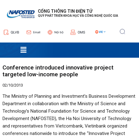
Nhảy
Điều
tới
hướng
CỔNG THÔNG TIN ĐIỆN TỬ
QUỸ PHÁT TRIỂN KHOA HỌC VÀ CÔNG NGHỆ QUỐC GIA
nội
bài
dung
viết
Menu
Conference introduced innovative project
targeted low-income people
02/10/2013
The Ministry of Planning and Investment’s Business Development
Department in collaboration with the Ministry of Science and
Technology’s National Foundation for Science and Technology
Development (NAFOSTED), the Ha Noi University of Technology
and representatives from Vietcombank, Vietinbank organized
conferences nationwide to introduce the “Innovative Project