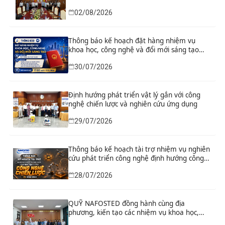
khoa học, công nghệ và đổi mới sáng tạo
02/08/2026
Thông báo kế hoạch đặt hàng nhiệm vụ
khoa học, công nghệ và đổi mới sáng tạo
“Nghiên cứu khoa học tổng kết thi hành, đề
30/07/2026
xuất sửa đổi, bổ sung toàn diện Hiến pháp
năm 2013 đáp ứng yêu cầu phát triển đất
nước trong kỷ nguyên mới”
Định hướng phát triển vật lý gắn với công
nghệ chiến lược và nghiên cứu ứng dụng
29/07/2026
Thông báo kế hoạch tài trợ nhiệm vụ nghiên
cứu phát triển công nghệ định hướng công
nghệ chiến lược năm 2026
28/07/2026
QUỸ NAFOSTED đồng hành cùng địa
phương, kiến tạo các nhiệm vụ khoa học,
công nghệ và đổi mới sáng tạo từ nhu cầu