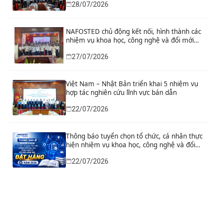
28/07/2026
phát triển thực tiễn
NAFOSTED chủ động kết nối, hình thành các
nhiệm vụ khoa học, công nghệ và đổi mới
sáng tạo từ nhu cầu thực tiễn của tỉnh Ninh
27/07/2026
Bình
Việt Nam – Nhật Bản triển khai 5 nhiệm vụ
hợp tác nghiên cứu lĩnh vực bán dẫn
22/07/2026
Thông báo tuyển chọn tổ chức, cá nhân thực
hiện nhiệm vụ khoa học, công nghệ và đổi
mới sáng tạo đặt hàng năm 2026
22/07/2026