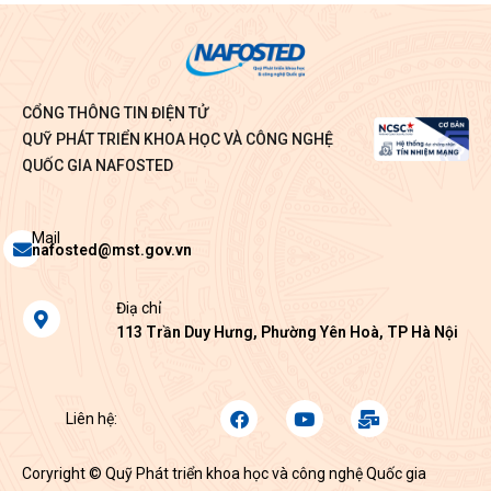
CỔNG THÔNG TIN ĐIỆN TỬ
QUỸ PHÁT TRIỂN KHOA HỌC VÀ CÔNG NGHỆ
QUỐC GIA NAFOSTED
Envelope
Mail
nafosted@mst.gov.vn
Map-
Điạ chỉ
marker-
113 Trần Duy Hưng, Phường Yên Hoà, TP Hà Nội
alt
Facebook
Youtube
Mail-
Liên hệ:
bulk
Coryright © Quỹ Phát triển khoa học và công nghệ Quốc gia