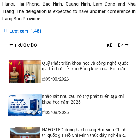
Hanoi, Hai Phong, Bac Ninh, Quang Ninh, Lam Dong and Nha
Trang. The delegation is expected to have another conference in
Lang Son Province.
Lượt xem:
1.481
TRƯỚC ĐÓ
KẾ TIẾP
Quỹ Phát triển khoa học và công nghệ Quốc
gia tổ chức Lễ trao Bằng khen của Bộ trưởng
và danh hiệu thi đua cho các tập thể, cá
05/08/2026
nhân có thành tích xuất sắc
Khảo sát nhu cầu hỗ trợ phát triển tạp chí
khoa học năm 2026
03/08/2026
NAFOSTED đồng hành cùng Học viện Chính
trị quốc gia Hồ Chí Minh thúc đẩy nghiên cứu