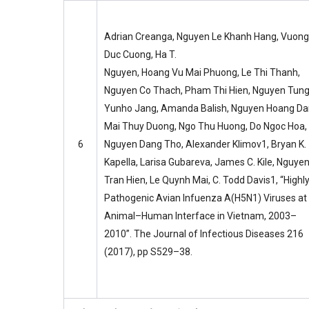
Adrian Creanga, Nguyen Le Khanh Hang, Vuon
Duc Cuong, Ha T.
Nguyen, Hoang Vu Mai Phuong, Le Thi Thanh,
Nguyen Co Thach, Pham Thi Hien, Nguyen Tung
Yunho Jang, Amanda Balish, Nguyen Hoang Da
Mai Thuy Duong, Ngo Thu Huong, Do Ngoc Hoa,
6
Nguyen Dang Tho, Alexander Klimov1, Bryan K.
Kapella, Larisa Gubareva, James C. Kile, Nguye
Tran Hien, Le Quynh Mai, C. Todd Davis1, “Highl
Pathogenic Avian Infuenza A(H5N1) Viruses at
Animal–Human Interface in Vietnam, 2003–
2010”. The Journal of Infectious Diseases 216
(2017), pp S529–38.