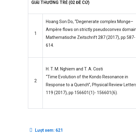
GIẢI THƯỞNG TRẺ (02 ĐỀ CỬ)
Hoang Son Do, “Degenerate complex Monge–
Ampère flows on strictly pseudoconvex domain
1
Mathematische Zeitschrift 287 (2017), pp 587-
614.
H. T. M. Nghiem and T. A. Costi
“Time Evolution of the Kondo Resonance in
2
Response to a Quench”, Physical Review Letter
119 (2017), pp 156601(1)- 156601(6).
Lượt xem:
621