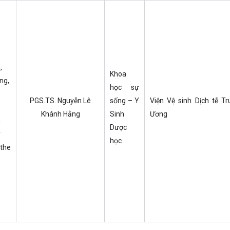
g
,
Khoa
ng,
học sự
PGS.TS. Nguyễn Lê
sống – Y
Viện Vệ sinh Dịch tễ Tr
Khánh Hằng
Sinh
Ương
n
Dược
y
học
 the