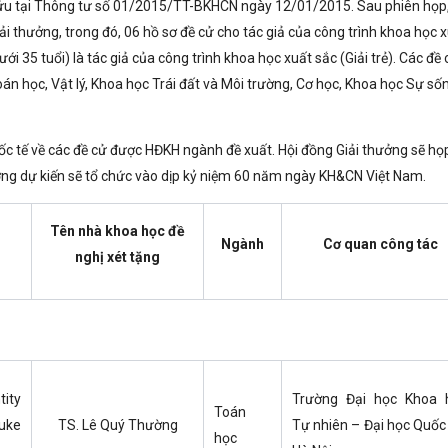
ửu tại Thông tư số 01/2015/TT-BKHCN ngày 12/01/2015. Sau phiên họp,
i thưởng, trong đó, 06 hồ sơ đề cử cho tác giả của công trình khoa học 
ới 35 tuổi) là tác giả của công trình khoa học xuất sắc (Giải trẻ). Các đề 
 học, Vật lý, Khoa học Trái đất và Môi trường, Cơ học, Khoa học Sự số
uốc tế về các đề cử được HĐKH ngành đề xuất. Hội đồng Giải thưởng sẽ họ
ưởng dự kiến sẽ tổ chức vào dịp kỷ niệm 60 năm ngày KH&CN Việt Nam.
Tên nhà khoa học đề
Ngành
Cơ quan công tác
nghị xét tặng
tity
Trường Đại học Khoa 
Toán
Duke
TS. Lê Quý Thường
Tự nhiên – Đại học Quốc
học