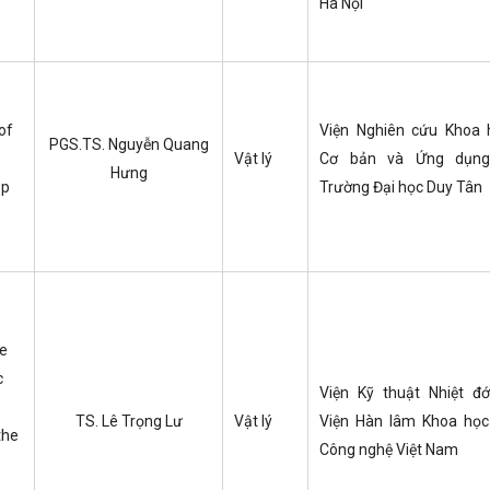
Hà Nội
of
Viện Nghiên cứu Khoa 
PGS.TS. Nguyễn Quang
Vật lý
Cơ bản và Ứng dụn
Hưng
pp
Trường Đại học Duy Tân
oe
c
Viện Kỹ thuật Nhiệt đớ
TS. Lê Trọng Lư
Vật lý
Viện Hàn lâm Khoa học
the
Công nghệ Việt Nam