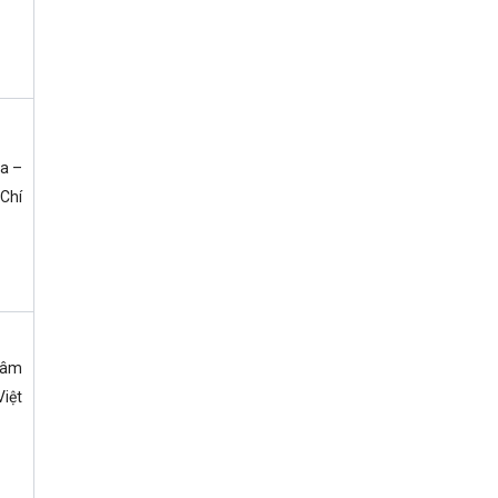
a –
 Chí
Lâm
iệt