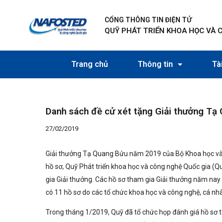
Nhảy
Điều
tới
hướng
CỔNG THÔNG TIN ĐIỆN TỬ
nội
bài
QUỸ PHÁT TRIỂN KHOA HỌC VÀ 
dung
viết
Trang chủ
Thông tin
Tài
Danh sách đề cử xét tặng Giải thưởng T
27/02/2019
Giải thưởng Tạ Quang Bửu năm 2019 của Bộ Khoa học và 
hồ sơ, Quỹ Phát triển khoa học và công nghệ Quốc gia (Q
gia Giải thưởng. Các hồ sơ tham gia Giải thưởng năm nay 
có 11 hồ sơ do các tổ chức khoa học và công nghệ, cá nhâ
Trong tháng 1/2019, Quỹ đã tổ chức họp đánh giá hồ sơ 