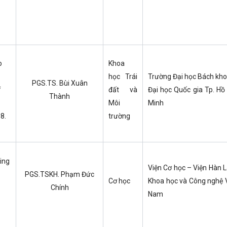
o
Khoa
học Trái
Trường Đại học Bách kho
PGS.TS. Bùi Xuân
f
đất và
Đại học Quốc gia Tp. Hồ
Thành
Môi
Minh
8.
trường
ing
Viện Cơ học – Viện Hàn 
PGS.TSKH. Phạm Đức
Cơ học
Khoa học và Công nghệ V
Chính
Nam