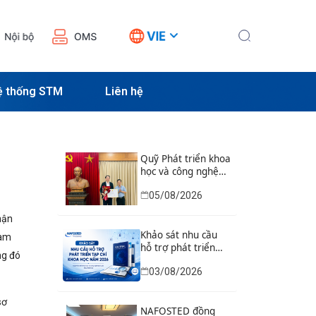
ệ thống STM
Liên hệ
Quỹ Phát triển khoa
học và công nghệ
Quốc gia tổ chức Lễ
05/08/2026
trao Bằng khen của
Bộ trưởng và danh
hận
hiệu thi đua cho các
tập thể, cá nhân có
Khảo sát nhu cầu
ham
thành tích xuất sắc
hỗ trợ phát triển
ng đó
tạp chí khoa học
03/08/2026
năm 2026
sơ
NAFOSTED đồng