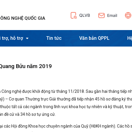
CÔNG NGHỆ QUỐC GIA
 trợ, hỗ trợ
Tin tức
Văn bản QPPL
H
ạ Quang Bửu năm 2019
Công nghệ được khởi động từ tháng 11/2018. Sau gần hai tháng tiếp n
uỹ) – Cơ quan Thường trực Giải thưởng đã tiếp nhận 45 hồ sơ đăng ký t
thuộc tất cả các ngành trong lĩnh vực khoa học tự nhiên và kỹ thuật, tro
n đề cử và 34 hồ sơ tự ứng cử.
tại các Hội đồng Khoa học chuyên ngành của Quỹ (HĐKH ngành). Các hồ 