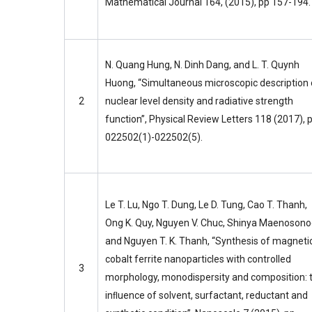
Mathematical Journal 164, (2015), pp 157-194.
N. Quang Hung, N. Dinh Dang, and L. T. Quynh
Huong, “Simultaneous microscopic description 
2
nuclear level density and radiative strength
function”, Physical Review Letters 118 (2017), 
022502(1)-022502(5).
Le T. Lu, Ngo T. Dung, Le D. Tung, Cao T. Thanh,
Ong K. Quy, Nguyen V. Chuc, Shinya Maenoson
and Nguyen T. K. Thanh, “Synthesis of magneti
cobalt ferrite nanoparticles with controlled
3
morphology, monodispersity and composition: 
inﬂuence of solvent, surfactant, reductant and