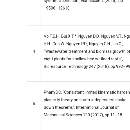
synthetic condition”, Nanoscale 7 (2015), pp
19596–19610.
Vo T.D.H., Bui X.T.*, Nguyen D.D., Nguyen V.T., Ng
H.H., Guo W., Nguyen P.D., Nguyen C.N., Lin C.,
4
“Wastewater treatment and biomass growth o
eight plants for shallow bed wetland roofs”,
Bioresource Technology 247 (2018), pp 992–99
Pham DC, “Consistent limited kinematic harden
plasticity theory and path-independent shake-
5
down theorems”, International Journal of
Mechanical Sciences 130 (2017), pp 11–18.