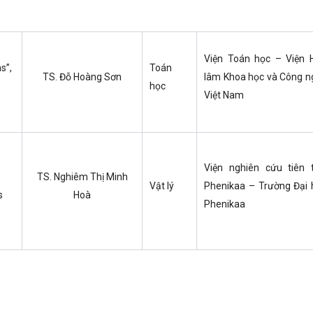
Viện Toán học – Viện 
s”,
Toán
TS. Đỗ Hoàng Sơn
lâm Khoa học và Công n
học
Việt Nam
Viện nghiên cứu tiên t
TS. Nghiêm Thị Minh
Vật lý
Phenikaa – Trường Đại 
s
Hoà
Phenikaa