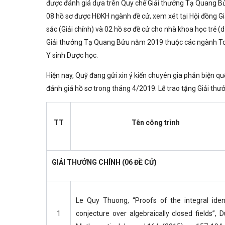
được đánh giá dựa trên Quy chế Giải thưởng Tạ Quang B
08 hồ sơ được HĐKH ngành đề cử, xem xét tại Hội đồng Giả
sắc (Giải chính) và 02 hồ sơ đề cử cho nhà khoa học trẻ (dư
Giải thưởng Tạ Quang Bửu năm 2019 thuộc các ngành Toán
Y sinh Dược học.
Hiện nay, Quỹ đang gửi xin ý kiến chuyên gia phản biện q
đánh giá hồ sơ trong tháng 4/2019. Lễ trao tặng Giải th
TT
Tên công trình
GIẢI THƯỞNG CHÍNH (06 ĐỀ CỬ)
Le Quy Thuong, “Proofs of the integral iden
1
conjecture over algebraically closed fields”, 