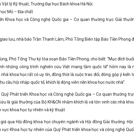
 Vật lý Kỹ thuật, Trường Đại học Bách khoa Hà Nội.
học Mỏ – Địa chất.
iển Khoa học và Công nghệ Quốc gia – Cơ quan thường trực Giải thưở
c giao lưu, nhà báo Trần Thanh Lâm, Phó Tổng Biên tập Báo Tiền Phong đ
Hùng, Phó Tổng Thư ký tòa soạn Báo Tiền Phong, cho biết: “Mục đích buổi
anh những công trình nghiên cứu Việt mang tầm quốc tế” hôm nay là
à khoa học rất có uy tín, đồng thời là cuộc trao đổi, đóng góp ý kiến t
hu cầu hội nhập quốc tế, khích lệ động viên nền khoa học nước nhà”.
h Quỹ Phát triển Khoa học và Công nghệ Quốc gia – Cơ quan thường trực
ửu là giải thưởng của Bộ KH&CN nhằm khích lệ và tôn vinh các nhà kho
h vực khoa học tự nhiên và kỹ thuật.
giá qua Hội đồng khoa học chuyên ngành và Hội đồng Giải thưởng. Hội
 vực Khoa học tự nhiên của Quỹ Phát triển khoa học và công nghệ Quốc