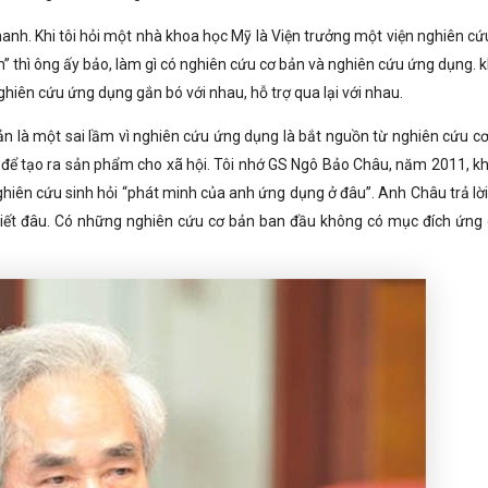
anh. Khi tôi hỏi một nhà khoa học Mỹ là Viện trưởng một viện nghiên cứ
” thì ông ấy bảo, làm gì có nghiên cứu cơ bản và nghiên cứu ứng dụng. 
nghiên cứu ứng dụng gắn bó với nhau, hỗ trợ qua lại với nhau.
n là một sai lầm vì nghiên cứu ứng dụng là bắt nguồn từ nghiên cứu cơ
để tạo ra sản phẩm cho xã hội. Tôi nhớ GS Ngô Bảo Châu, năm 2011, kh
ghiên cứu sinh hỏi “phát minh của anh ứng dụng ở đâu”. Anh Châu trả lời
 biết đâu. Có những nghiên cứu cơ bản ban đầu không có mục đích ứng