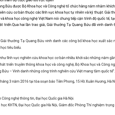
ời tham dự cuộc giao lưu trực tuyến
uang Bửu được Bộ Khoa học và Công nghệ tổ chức hàng năm nhằm khích 
iên cứu cơ bản thuộc các lĩnh vực khoa học tự nhiên và kỹ thuật. Giải t
và khoa học công nghệ Việt Nam nói chung tiếp cận trình độ quốc tế, tạo
 triển.Qua hai lần trao giải, Giải thưởng Tạ Quang Bửu đã vinh danh 
g, Giải thưởng Tạ Quang Bửu vinh danh các công bố khoa học xuất sắc
học tiêu biểu.
 như lĩnh vực nghiên cứu khoa học cơ bản nhiều khởi sắc những năm gần
hát triển truyền thông khoa học và công nghệ, Bộ Khoa học và Công ng
ng Bửu – Vinh danh những công trình nghiên cứu Việt mang tầm quốc tế”.
 tháng 3 năm 2016 tại tòa soạn báo Tiền Phong, 15 Hồ Xuân Hương, Hà N
 Công nghệ thông tin, Đại học Quốc gia Hà Nội.
 học KHTN, Đại học Quốc gia Hà Nội, Giám đốc Phòng Thí nghiệm trọng