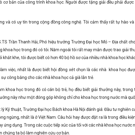
trò cơ bản của công trình khoa học. Người được tặng giải đều phải được
ng và có uy tín trong cộng đồng công nghệ. Tôi cảm thấy rất tự hào và 
TS Trần Thanh Hải, Phó hiệu trưởng Trường Đại học Mỏ – Địa chất cho 
g khoa học trong đó có tôi. Năm ngoái tôi rất may mắn được trao giải th
i khắt khe, tôi được biết có hơn 40 bộ hồ sơ của nhiều nhà khoa học khác
á làm việc, nhất là được biết hội đồng xét chọn là các nhà khoa học đượ
a sự công bằng cho các nhà khoa học cả già lẫn trẻ.
àm khoa học trong đó có cán bộ trẻ, họ đều biết giải thưởng này, trong
thưởng này như một đóng góp không chỉ cho khoa học trong nước mà quốc
 lý Kỹ thuật, Trường Đại học Bách khoa Hà Nội đánh giá: Đầu tư nghiên c
g ngừng, nhất là ở Việt Nam. Câu hỏi hay được đặt ra là trong điều kiện
y ứng dụng. Trong các cuộc tiếp xúc của tối với các nhà khoa học nước n
ên chúng ta bỏ làm nghiên cứu cơ bản.