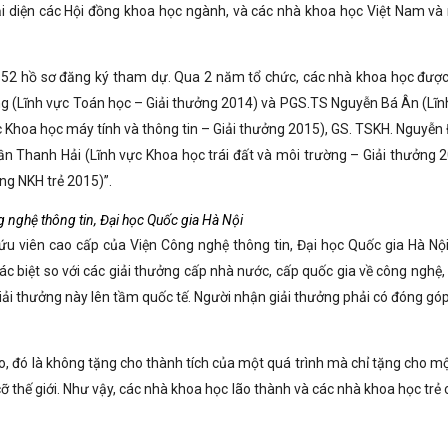
ại diện các Hội đồng khoa học ngành, và các nhà khoa học Việt Nam và
 52 hồ sơ đăng ký tham dự. Qua 2 năm tổ chức, các nhà khoa học được
 (Lĩnh vực Toán học – Giải thưởng 2014) và PGS.TS Nguyễn Bá Ân (Lĩn
ực Khoa học máy tính và thông tin – Giải thưởng 2015), GS. TSKH. Nguyễn
ần Thanh Hải (Lĩnh vực Khoa học trái đất và môi trường – Giải thưởng 2
g NKH trẻ 2015)”.
nghệ thông tin, Đại học Quốc gia Hà Nội
cứu viên cao cấp của Viện Công nghệ thông tin, Đại học Quốc gia Hà Nội
hác biệt so với các giải thưởng cấp nhà nước, cấp quốc gia về công nghệ,
ải thưởng này lên tầm quốc tế. Người nhận giải thưởng phải có đóng góp
áo, đó là không tặng cho thành tích của một quá trình mà chỉ tặng cho m
ỡ thế giới. Như vậy, các nhà khoa học lão thành và các nhà khoa học trẻ 