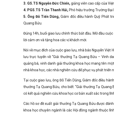
3. GS.TS Nguyễn Đức Chiến,
giảng viên cao cấp của Viện
4. PGS.TS Trần Thanh Hải,
Phó hiệu trưởng Trường Đại 
5. Ông Đỗ Tiến Dũng,
Giám đốc điều hành Quỹ Phát tr
Quang Bửu.
Đúng 14h, buổi giao lưu chính thức bắt đầu. Mở đầu cuộ
lời cảm ơn và tặng hoa các vị khách mời.
Nói về mục đích của cuộc giao lưu, nhà báo Nguyễn Việt 
lưu trực tuyến về “Giải thưởng Tạ Quang Bửu – Vinh d
quảng bá, vinh danh giải thưởng khoa học mang tên một nh
nhà khoa học, các nhà nghiên cứu để phục vụ phát triển n
Tại cuộc giao lưu, ông Đỗ Tiến Dũng, Giám đốc điều hàn
thưởng Tạ Quang Bửu, cho biết: “Giải thưởng Tạ Quang B
có kết quả nghiên cứu khoa học cơ bản xuất sắc trong lĩn
Các hồ sơ đề xuất giải thưởng Tạ Quang Bửu được đánh 
khoa học chuyên ngành là các Hội đồng ngành thuộc lĩnh