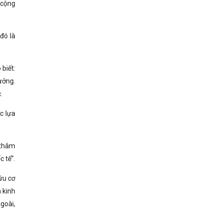
 cộng
đó là
biết:
ưởng.
.
c lựa
 thâm
 tế”.
ứu cơ
 kinh
goài,