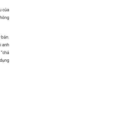
u của
không
 bản.
i anh
 “chả
 dụng