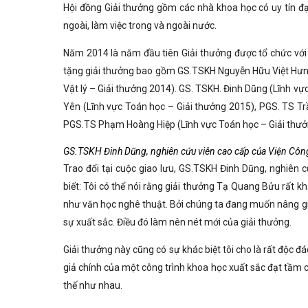
Hội đồng Giải thưởng gồm các nhà khoa học có uy tín đ
ngoài, làm việc trong và ngoài nước.
Năm 2014 là năm đầu tiên Giải thưởng được tổ chức với
tặng giải thưởng bao gồm GS.TSKH Nguyễn Hữu Việt Hưng
Vật lý – Giải thưởng 2014). GS. TSKH. Đinh Dũng (Lĩnh v
Yên (Lĩnh vực Toán học – Giải thưởng 2015), PGS. TS Tr
PGS.TS Phạm Hoàng Hiệp (Lĩnh vực Toán học – Giải thưởn
GS.TSKH Đinh Dũng, nghiên cứu viên cao cấp của Viện Công 
Trao đổi tại cuộc giao lưu, GS.TSKH Đinh Dũng, nghiên 
biết: Tôi có thể nói rằng giải thưởng Tạ Quang Bửu rất k
như văn học nghê thuật. Bởi chúng ta đang muốn nâng gi
sự xuất sắc. Điều đó làm nên nét mới của giải thưởng.
Giải thưởng này cũng có sự khác biệt tôi cho là rất độc đ
giả chính của một công trình khoa học xuất sắc đạt tầm c
thế như nhau.