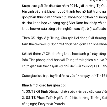
Các vị khách m
Được trao giải lần đầu vào năm 2014, giải thưởng Tạ Q
tôn vinh các nhà khoa học có thành tựu nổi bật trong ngh
góp phần thúc đẩy nghiên cứu khoa học cơ bản nói riêng 
đề cho khoa học và công nghệ Việt Nam hội nhập và phát
khoa học với sáu công trình nghiên cứu đặc biệt xuất sắc.
Theo GS. Ngô Việt Trung, Chủ tịch Hội đồng Giải thưởn
tầm thế giới với Hội đồng xét chọn bao gồm các nhà khoa 
Để biết thêm về Giải thưởng khoa học danh giá này cũng
Báo Tiền phong phối hợp với Trung tâm Nghiên cứu và P
chức giao lưu trực tuyến với chủ đề “Giải thưởng Tạ Qua
Cuộc giao lưu trực tuyến diễn ra vào 14h ngày thứ Tư 16
Khách mời giao lưu gồm có:
1. GS.TSKH Đinh Dũng,
nghiên cứu viên cao cấp của Viện
2. GS.TS Phan Tuấn Nghĩa,
Phó hiệu trưởng Trường Đại
công nghệ Enzym và Protein.