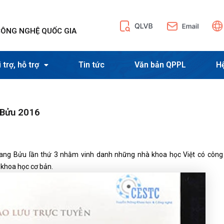
CÔNG NGHỆ QUỐC GIA
 trợ, hỗ trợ
Tin tức
Văn bản QPPL
H
 Bửu 2016
Quang Bửu lần thứ 3 nhằm vinh danh những nhà khoa học Việt có công 
 khoa học cơ bản.