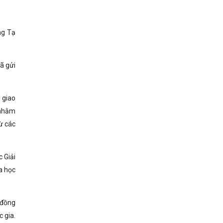
ng Tạ
ã gửi
 giao
 nhằm
ừ các
 Giải
a học
 đồng
 gia.