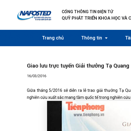
Nhảy
Điều
tới
hướng
CỔNG THÔNG TIN ĐIỆN TỬ
nội
bài
QUỸ PHÁT TRIỂN KHOA HỌC VÀ 
dung
viết
Trang chủ
Thông tin
Tài
Giao lưu trực tuyến Giải thưởng Tạ Quang
16/03/2016
Giữa tháng 5/2016 sẽ diễn ra lễ trao giải thưởng Tạ 
nghiên cứu xuất sắc mang tầm quốc tế trong nghiên cứu