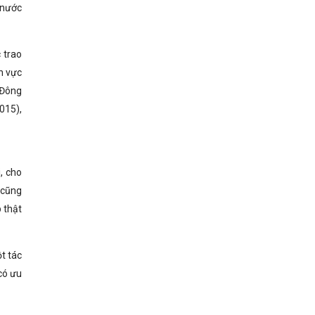
 nước
 trao
h vực
 Đông
015),
, cho
 cũng
 thật
ột tác
có ưu