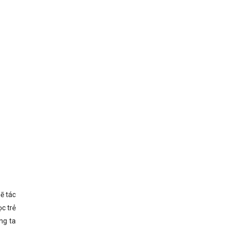
sẽ tác
c trẻ
ng ta