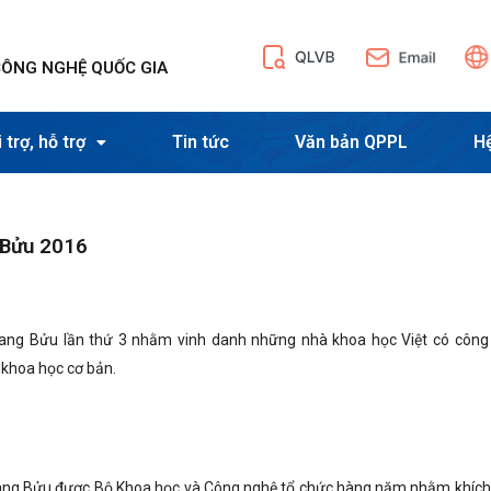
CÔNG NGHỆ QUỐC GIA
 trợ, hỗ trợ
Tin tức
Văn bản QPPL
H
 Bửu 2016
Quang Bửu lần thứ 3 nhằm vinh danh những nhà khoa học Việt có công 
 khoa học cơ bản.
uang Bửu được Bộ Khoa học và Công nghệ tổ chức hàng năm nhằm khích 