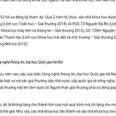
ại diện các Hội đồng khoa học ngành, và các nhà khoa học Việt Nam và
 52 hồ sơ đăng ký tham dự. Qua 2 năm tổ chức, các nhà khoa học được
 (Lĩnh vực Toán học – Giải thưởng 2014) và PGS.TS Nguyễn Bá Ân (Lĩn
ực Khoa học máy tính và thông tin – Giải thưởng 2015), GS. TSKH. Nguyễn
ần Thanh Hải (Lĩnh vực Khoa học trái đất và môi trường – Giải thưởng 2
g NKH trẻ 2015)”.
nghệ thông tin, Đại học Quốc gia Hà Nội
cứu viên cao cấp của Viện Công nghệ thông tin, Đại học Quốc gia Hà Nội
hác biệt so với các giải thưởng cấp nhà nước, cấp quốc gia về công nghệ,
ải thưởng này lên tầm quốc tế. Người nhận giải thưởng phải có đóng góp
áo, đó là không tặng cho thành tích của một quá trình mà chỉ tặng cho m
ỡ thế giới. Như vậy, các nhà khoa học lão thành và các nhà khoa học trẻ 