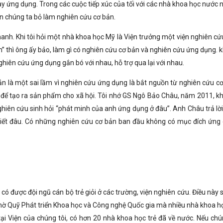
y ứng dụng. Trong các cuộc tiếp xúc của tối với các nhà khoa học nước n
ên chúng ta bỏ làm nghiên cứu cơ bản.
anh. Khi tôi hỏi một nhà khoa học Mỹ là Viện trưởng một viện nghiên cứ
” thì ông ấy bảo, làm gì có nghiên cứu cơ bản và nghiên cứu ứng dụng. 
nghiên cứu ứng dụng gắn bó với nhau, hỗ trợ qua lại với nhau.
n là một sai lầm vì nghiên cứu ứng dụng là bắt nguồn từ nghiên cứu cơ
để tạo ra sản phẩm cho xã hội. Tôi nhớ GS Ngô Bảo Châu, năm 2011, kh
ghiên cứu sinh hỏi “phát minh của anh ứng dụng ở đâu”. Anh Châu trả lời
 biết đâu. Có những nghiên cứu cơ bản ban đầu không có mục đích ứng
ẽ có được đội ngũ cán bộ trẻ giỏi ở các trường, viện nghiên cứu. Điều này 
nhờ Quỹ Phát triển Khoa học và Công nghệ Quốc gia mà nhiều nhà khoa họ
tại Viện của chúng tôi, có hơn 20 nhà khoa học trẻ đã về nước. Nếu chú