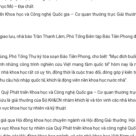
học Mỏ – Địa chất.
iển Khoa học và Công nghệ Quốc gia – Cơ quan thường trực Giải thưở
c giao lưu, nhà báo Trần Thanh Lâm, Phó Tổng Biên tập Báo Tiền Phong đ
Hùng, Phó Tổng Thư ký tòa soạn Báo Tiền Phong, cho biết: “Mục đích buổi
anh những công trình nghiên cứu Việt mang tầm quốc tế” hôm nay là
à khoa học rất có uy tín, đồng thời là cuộc trao đổi, đóng góp ý kiến t
hu cầu hội nhập quốc tế, khích lệ động viên nền khoa học nước nhà”.
h Quỹ Phát triển Khoa học và Công nghệ Quốc gia – Cơ quan thường trực
ửu là giải thưởng của Bộ KH&CN nhằm khích lệ và tôn vinh các nhà kho
h vực khoa học tự nhiên và kỹ thuật.
giá qua Hội đồng khoa học chuyên ngành và Hội đồng Giải thưởng. Hội
 vực Khoa học tự nhiên của Quỹ Phát triển khoa học và công nghệ Quốc