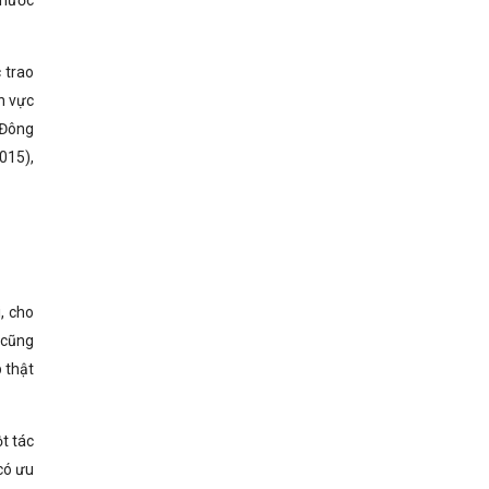
 nước
 trao
h vực
 Đông
015),
, cho
 cũng
 thật
ột tác
có ưu