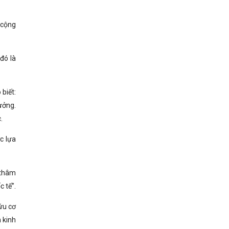
 cộng
đó là
biết:
ưởng.
.
c lựa
 thâm
 tế”.
ứu cơ
 kinh