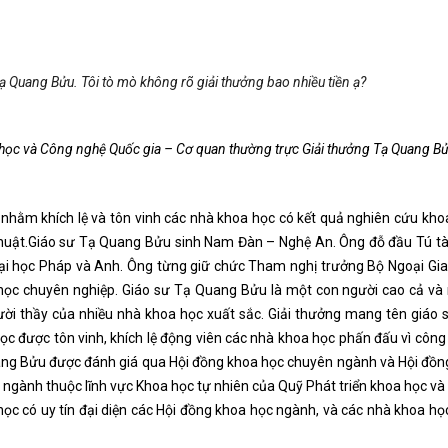
ạ Quang Bửu. Tôi tò mò không rõ giải thưởng bao nhiều tiền ạ?
 học và Công nghệ Quốc gia – Cơ quan thường trực Giải thưởng Tạ Quang Bử
nhằm khích lệ và tôn vinh các nhà khoa học có kết quả nghiên cứu kho
 thuật.Giáo sư Tạ Quang Bửu sinh Nam Đàn – Nghệ An. Ông đỗ đầu Tú tà
g đại học Pháp và Anh. Ông từng giữ chức Tham nghị trưởng Bộ Ngoại Gia
học chuyên nghiệp. Giáo sư Tạ Quang Bửu là một con người cao cả và
ười thầy của nhiều nhà khoa học xuất sắc. Giải thưởng mang tên giáo 
c được tôn vinh, khích lệ động viên các nhà khoa học phấn đấu vì công
uang Bửu được đánh giá qua Hội đồng khoa học chuyên ngành và Hội đồng
 ngành thuộc lĩnh vực Khoa học tự nhiên của Quỹ Phát triển khoa học và
ọc có uy tín đại diện các Hội đồng khoa học ngành, và các nhà khoa học