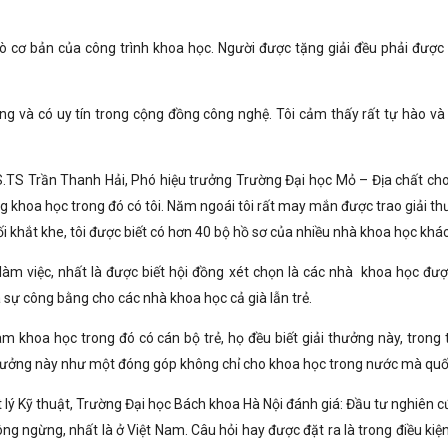
trò cơ bản của công trình khoa học. Người được tặng giải đều phải được
ng và có uy tín trong cộng đồng công nghệ. Tôi cảm thấy rất tự hào và 
TS Trần Thanh Hải, Phó hiệu trưởng Trường Đại học Mỏ – Địa chất cho 
g khoa học trong đó có tôi. Năm ngoái tôi rất may mắn được trao giải th
i khắt khe, tôi được biết có hơn 40 bộ hồ sơ của nhiều nhà khoa học khác
á làm việc, nhất là được biết hội đồng xét chọn là các nhà khoa học đượ
a sự công bằng cho các nhà khoa học cả già lẫn trẻ.
àm khoa học trong đó có cán bộ trẻ, họ đều biết giải thưởng này, trong
thưởng này như một đóng góp không chỉ cho khoa học trong nước mà quốc
 lý Kỹ thuật, Trường Đại học Bách khoa Hà Nội đánh giá: Đầu tư nghiên c
g ngừng, nhất là ở Việt Nam. Câu hỏi hay được đặt ra là trong điều kiện