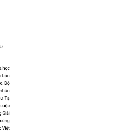
u.
a học
i bản
o, Bộ
 nhân
sư Tạ
 cuộc
 Giải
 công
 Việt