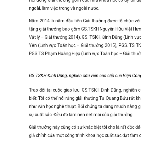
Hội đồng Giải thưởng gồm các nhà khoa học có uy tín đ
ngoài, làm việc trong và ngoài nước.
Năm 2014 là năm đầu tiên Giải thưởng được tổ chức với
tặng giải thưởng bao gồm GS.TSKH Nguyễn Hữu Việt Hưng
Vật lý – Giải thưởng 2014). GS. TSKH. Đinh Dũng (Lĩnh v
Yên (Lĩnh vực Toán học – Giải thưởng 2015), PGS. TS Tr
PGS.TS Phạm Hoàng Hiệp (Lĩnh vực Toán học – Giải thưởn
GS.TSKH Đinh Dũng, nghiên cứu viên cao cấp của Viện Công 
Trao đổi tại cuộc giao lưu, GS.TSKH Đinh Dũng, nghiên 
biết: Tôi có thể nói rằng giải thưởng Tạ Quang Bửu rất k
như văn học nghê thuật. Bởi chúng ta đang muốn nâng gi
sự xuất sắc. Điều đó làm nên nét mới của giải thưởng.
Giải thưởng này cũng có sự khác biệt tôi cho là rất độc đ
giả chính của một công trình khoa học xuất sắc đạt tầm c