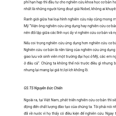
phí hạn hẹp thì đầu tư cho nghiên cứu khoa học cơ bản ha
nhất là những người từng đoạt giải Nobel, không ai khuy
Ranh giới giữa hai loại hình nghiên cứu này cũng mong m
Mỹ “Viện ông nghiên cứu ứng dụng hay nghiên cứu cơ bản
nên đối lặp giữa các lĩnh vực ấy vì nghiên cứu cơ bản và 
Nếu coi trọng nghiên cứu ứng dụng hơn nghiên cứu cơ bả
Nghiên cứu cơ bản là nền tảng của nghiên cứu ứng dụng 
giao lưu với sinh viên một trường đại học ở Mỹ, các em n
ở đâu cả”. Chúng ta không thể nói trước điều gì nhưng
nhưng lại mang lại giá trị lợi ích khổng lồ.
GS.TS Nguyễn Đức Chiến
Ngoài ra, tại Việt Nam, phát triển nghiên cứu cơ bản thì s
động đến chất lượng đào tạo của chúng ta. Tôi phải nói 
đã về nước vì họ thấy có điều kiện để nghiên cứu. Ngay 