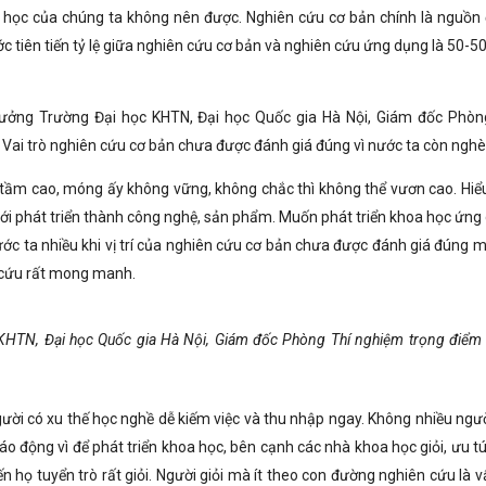
ại học của chúng ta không nên được. Nghiên cứu cơ bản chính là nguồn
ớc tiên tiến tỷ lệ giữa nghiên cứu cơ bản và nghiên cứu ứng dụng là 50-50
rưởng Trường Đại học KHTN, Đại học Quốc gia Hà Nội, Giám đốc Phòn
Vai trò nghiên cứu cơ bản chưa được đánh giá đúng vì nước ta còn nghè
n tầm cao, móng ấy không vững, không chắc thì không thể vươn cao. Hiể
 mới phát triển thành công nghệ, sản phẩm. Muốn phát triển khoa học ứng
ước ta nhiều khi vị trí của nghiên cứu cơ bản chưa được đánh giá đúng m
ên cứu rất mong manh.
 KHTN, Đại học Quốc gia Hà Nội, Giám đốc Phòng Thí nghiệm trọng điểm
gười có xu thế học nghề dễ kiếm việc và thu nhập ngay. Không nhiều ngườ
áo động vì để phát triển khoa học, bên cạnh các nhà khoa học giỏi, ưu tú
n họ tuyển trò rất giỏi. Người giỏi mà ít theo con đường nghiên cứu là 