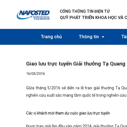
Nhảy
Điều
tới
hướng
CỔNG THÔNG TIN ĐIỆN TỬ
nội
bài
QUỸ PHÁT TRIỂN KHOA HỌC VÀ 
dung
viết
Trang chủ
Thông tin
Tài
Giao lưu trực tuyến Giải thưởng Tạ Quang
16/03/2016
Giữa tháng 5/2016 sẽ diễn ra lễ trao giải thưởng Tạ 
nghiên cứu xuất sắc mang tầm quốc tế trong nghiên cứu
Các vị khách mời tham dự cuộc giao lưu trực tuyến
Được trao giải lần đầu vào năm 2014, giải thưởng Tạ Q