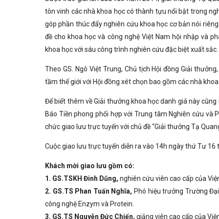
tôn vinh các nhà khoa học có thành tựu nổi bật trong ngh
góp phần thúc đẩy nghiên cứu khoa học cơ bản nói riêng 
đề cho khoa học và công nghệ Việt Nam hội nhập và phát
khoa học với sáu công trình nghiên cứu đặc biệt xuất sắc.
Theo GS. Ngô Việt Trung, Chủ tịch Hội đồng Giải thưởn
tầm thế giới với Hội đồng xét chọn bao gồm các nhà khoa 
Để biết thêm về Giải thưởng khoa học danh giá này cũng
Báo Tiền phong phối hợp với Trung tâm Nghiên cứu và P
chức giao lưu trực tuyến với chủ đề “Giải thưởng Tạ Qua
Cuộc giao lưu trực tuyến diễn ra vào 14h ngày thứ Tư 16
Khách mời giao lưu gồm có:
1. GS.TSKH Đinh Dũng,
nghiên cứu viên cao cấp của Viện
2. GS.TS Phan Tuấn Nghĩa,
Phó hiệu trưởng Trường Đại
công nghệ Enzym và Protein.
3. GS.TS Nguyễn Đức Chiến,
giảng viên cao cấp của Viện