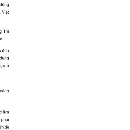
 động
. Việt
g Thí
o.
u đơn
 dụng
ực. ở
 công
i lựa
 phải
vấn đề