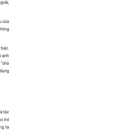
goài,
u của
không
 bản.
i anh
 “chả
 dụng
sẽ tác
c trẻ
ng ta