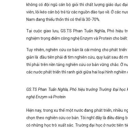
không có đội ngũ cán bộ giỏi thì chất lượng giáo dục đ
viên, lôi kéo cán bộ trẻ từ các nguồn đào tạo về. Ở các nư
Nam đang thiếu thốn thì có thể là 30-70%.
Tại cuộc giao lưu, GS.TS Phan Tuấn Nghĩa, Phó hiệu t
nghiệm trọng điểm công nghệ Enzym và Protein cho biết: 
Tuy nhiên, nghiên cứu cơ bản là cái móng cho phát triể
giản là đầu tiên phải đi tìm nghiên cứu, quy luật sau đó
thì phải trên nền tảng nghiên cứu cơ bản vững chắc. Ở n
các nước phát triển thì ranh giới giữa hai loại hình nghi
GS.TS Phan Tuấn Nghĩa, Phó hiệu trưởng Trường Đại học
nghệ Enzym và Protein
Hiện nay, trong xu thế một nước đang phát triển, nhiều n
chọn theo nghiên cứu cơ bản. Tôi nghĩ đây là điều đáng b
có những học trò xuất sắc. Trường đại học ở nước tiên tiế