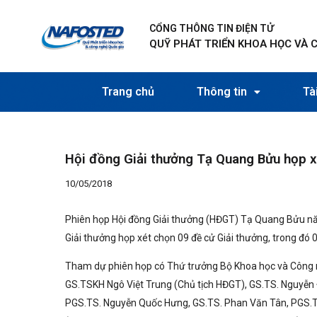
Nhảy
Điều
tới
hướng
CỔNG THÔNG TIN ĐIỆN TỬ
nội
bài
QUỸ PHÁT TRIỂN KHOA HỌC VÀ 
dung
viết
Trang chủ
Thông tin
Tài
Hội đồng Giải thưởng Tạ Quang Bửu họp x
10/05/2018
Phiên họp Hội đồng Giải thưởng (HĐGT) Tạ Quang Bửu năm
Giải thưởng họp xét chọn 09 đề cử Giải thưởng, trong đó 0
Tham dự phiên họp có Thứ trưởng Bộ Khoa học và Công 
GS.TSKH Ngô Việt Trung (Chủ tịch HĐGT), GS.TS. Nguyễn 
PGS.TS. Nguyễn Quốc Hưng, GS.TS. Phan Văn Tân, PGS.TS