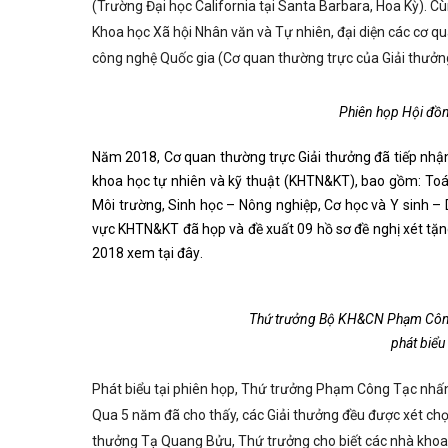
(Trường Đại học California tại Santa Barbara, Hoa Kỳ).
Khoa học Xã hội Nhân văn và Tự nhiên, đại diện các cơ q
công nghệ Quốc gia (Cơ quan thường trực của Giải thưởn
Phiên họp Hội đồ
Năm 2018, Cơ quan thường trực Giải thưởng đã tiếp nhận 
khoa học tự nhiên và kỹ thuật (KHTN&KT), bao gồm: Toán
Môi trường, Sinh học – Nông nghiệp, Cơ học và Y sinh –
vực KHTN&KT đã họp và đề xuất 09 hồ sơ đề nghị xét tặ
2018 xem
tại đây
.
Thứ trưởng Bộ KH&CN Phạm Công 
phát biể
Phát biểu tại phiên họp, Thứ trưởng Phạm Công Tạc nhấ
Qua 5 năm đã cho thấy, các Giải thưởng đều được xét chọ
thưởng Tạ Quang Bửu, Thứ trưởng cho biết các nhà khoa h