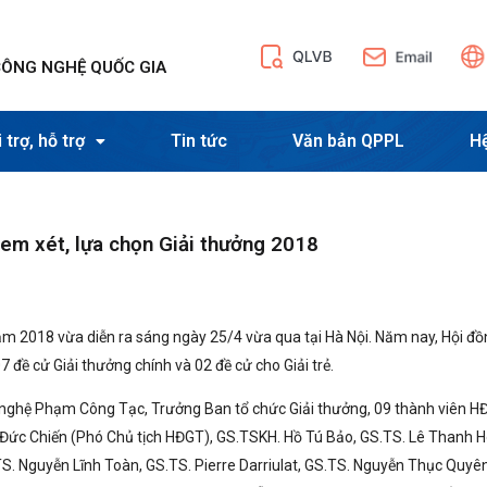
CÔNG NGHỆ QUỐC GIA
 trợ, hỗ trợ
Tin tức
Văn bản QPPL
H
em xét, lựa chọn Giải thưởng 2018
 2018 vừa diễn ra sáng ngày 25/4 vừa qua tại Hà Nội. Năm nay, Hội đồ
7 đề cử Giải thưởng chính và 02 đề cử cho Giải trẻ.
nghệ Phạm Công Tạc, Trưởng Ban tổ chức Giải thưởng, 09 thành viên H
Đức Chiến (Phó Chủ tịch HĐGT), GS.TSKH. Hồ Tú Bảo, GS.TS. Lê Thanh H
. Nguyễn Lĩnh Toàn, GS.TS. Pierre Darriulat, GS.TS. Nguyễn Thục Quyê