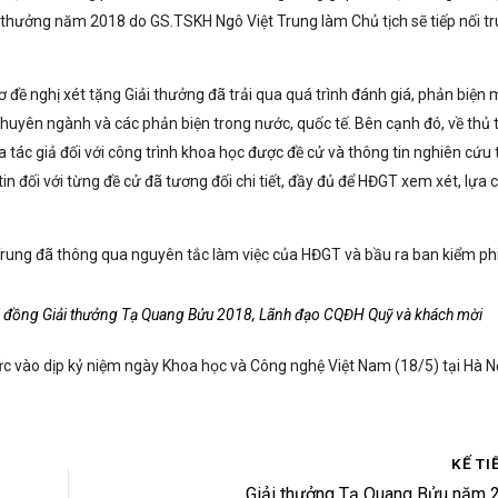
 thưởng năm 2018 do GS.TSKH Ngô Việt Trung làm Chủ tịch sẽ tiếp nối t
đề nghị xét tặng Giải thưởng đã trải qua quá trình đánh giá, phản biện 
huyên ngành và các phản biện trong nước, quốc tế. Bên cạnh đó, về thủ 
tác giả đối với công trình khoa học được đề cử và thông tin nghiên cứu 
n đối với từng đề cử đã tương đối chi tiết, đầy đủ để HĐGT xem xét, lựa 
Trung đã thông qua nguyên tắc làm việc của HĐGT và bầu ra ban kiểm ph
i đồng Giải thưởng Tạ Quang Bửu 2018, Lãnh đạo CQĐH Quỹ và khách mời
ức vào dịp kỷ niệm ngày Khoa học và Công nghệ Việt Nam (18/5) tại Hà Nộ
KẾ TI
Giải thưởng Tạ Quang Bửu năm 