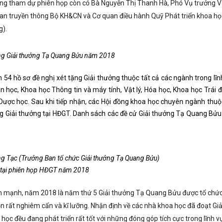
 Cùng tham dự phiên họp còn có Bà Nguyễn Thị Thanh Hà, Phó Vụ trưởng 
uan truyền thông Bộ KH&CN và Cơ quan điều hành Quỹ Phát triển khoa họ
g).
ng Giải thưởng Tạ Quang Bửu năm 2018
54 hồ sơ đề nghị xét tặng Giải thưởng thuộc tất cả các ngành trong lĩn
 học, Khoa học Thông tin và máy tính, Vật lý, Hóa học, Khoa học Trái đ
 Dược học. Sau khi tiếp nhận, các Hội đồng khoa học chuyên ngành thuộc
ng Giải thưởng tại HĐGT. Danh sách các đề cử Giải thưởng Tạ Quang Bử
Tạc (Trưởng Ban tổ chức Giải thưởng Tạ Quang Bửu)
u tại phiên họp HĐGT năm 2018
n mạnh, năm 2018 là năm thứ 5 Giải thưởng Tạ Quang Bửu được tổ chức
n rất nghiêm cẩn và kĩ lưỡng. Nhận định về các nhà khoa học đã đoạt Giả
ọc đều đang phát triển rất tốt với những đóng góp tích cực trong lĩnh v