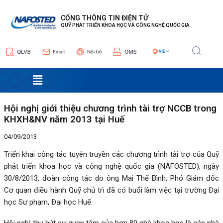
Nhảy
Điều
tới
hướng
CỔNG THÔNG TIN ĐIỆN TỬ
QUỸ PHÁT TRIỂN KHOA HỌC VÀ CÔNG NGHỆ QUỐC GIA
nội
bài
dung
viết
Menu
Hội nghị giới thiệu chương trình tài trợ NCCB trong
KHXH&NV năm 2013 tại Huế
04/09/2013
Triển khai công tác tuyên truyền các chương trình tài trợ của Quỹ
phát triển khoa học và công nghệ quốc gia (NAFOSTED), ngày
30/8/2013, đoàn công tác do ông Mai Thế Bình, Phó Giám đốc
Cơ quan điều hành Quỹ chủ trì đã có buổi làm việc tại trường Đại
học Sư phạm, Đại học Huế.
Hội nghị thu hút sự quan tâm của hơn 80 nhà khoa học là các nhà