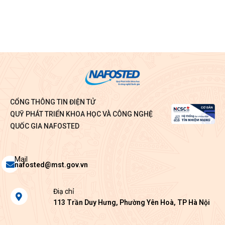
CỔNG THÔNG TIN ĐIỆN TỬ
QUỸ PHÁT TRIỂN KHOA HỌC VÀ CÔNG NGHỆ
QUỐC GIA NAFOSTED
Envelope
Mail
nafosted@mst.gov.vn
Map-
Điạ chỉ
marker-
113 Trần Duy Hưng, Phường Yên Hoà, TP Hà Nội
alt