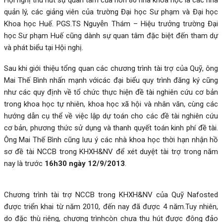
quản lý, các giảng viên của trường Đại học Sư phạm và Đại học
Khoa học Huế. PGS.TS Nguyễn Thám – Hiệu trưởng trường Đại
học Sư phạm Huế cũng dành sự quan tâm đặc biệt đến tham dự
và phát biểu tại Hội nghị.
Sau khi giới thiệu tổng quan các chương trình tài trợ của Quỹ, ông
Mai Thế Bình nhấn mạnh vớicác đại biểu quy trình đăng ký cũng
như các quy định về tổ chức thực hiện đề tài nghiên cứu cơ bản
trong khoa học tự nhiên, khoa học xã hội và nhân văn, cùng các
hướng dẫn cụ thể về việc lập dự toán cho các đề tài nghiên cứu
cơ bản, phương thức sử dụng và thanh quyết toán kinh phí đề tài.
Ông Mai Thế Bình cũng lưu ý các nhà khoa học thời hạn nhận hồ
sơ đề tài NCCB trong KHXH&NV để xét duyệt tài trợ trong năm
nay là trước
16h30 ngày 12/9/2013
.
Chương trình tài trợ NCCB trong KHXH&NV của Quỹ Nafosted
được triển khai từ năm 2010, đến nay đã được 4 năm.Tuy nhiên,
do đặc thù riêng, chương trìnhcòn chưa thu hút được đông đảo