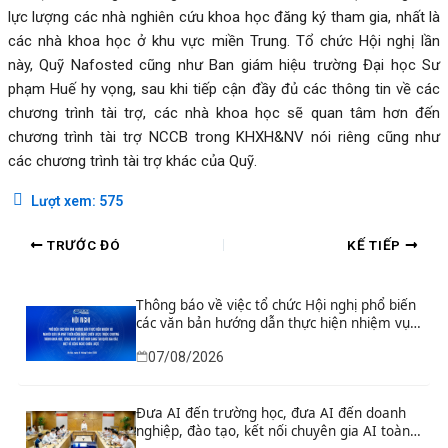
lực lượng các nhà nghiên cứu khoa học đăng ký tham gia, nhất là
các nhà khoa học ở khu vực miền Trung. Tổ chức Hội nghị lần
này, Quỹ Nafosted cũng như Ban giám hiệu trường Đại học Sư
phạm Huế hy vọng, sau khi tiếp cận đầy đủ các thông tin về các
chương trình tài trợ, các nhà khoa học sẽ quan tâm hơn đến
chương trình tài trợ NCCB trong KHXH&NV nói riêng cũng như
các chương trình tài trợ khác của Quỹ.
Lượt xem:
575
TRƯỚC ĐÓ
KẾ TIẾP
Thông báo về việc tổ chức Hội nghị phổ biến
các văn bản hướng dẫn thực hiện nhiệm vụ
nghiên cứu và phát triển công nghệ chiến
07/08/2026
lược thuộc Chương trình khoa học, công
nghệ và đổi mới sáng tạo quốc gia đặc biệt
về công nghệ chiến lược
Đưa AI đến trường học, đưa AI đến doanh
nghiệp, đào tạo, kết nối chuyên gia AI toàn