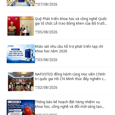
cầu
07/08/2026
Quỹ Phát triển khoa học và công nghệ Quốc
gia tổ chức Lễ trao Bằng khen của Bộ trưởng
và danh hiệu thi đua cho các tập thể, cá
05/08/2026
nhân có thành tích xuất sắc
Khảo sát nhu cầu hỗ trợ phát triển tạp chí
khoa học năm 2026
03/08/2026
NAFOSTED đồng hành cùng Học viện Chính
trị quốc gia Hồ Chí Minh thúc đẩy nghiên cứu
khoa học, công nghệ và đổi mới sáng tạo
02/08/2026
Thông báo kế hoạch đặt hàng nhiệm vụ
khoa học, công nghệ và đổi mới sáng tạo
“Nghiên cứu khoa học tổng kết thi hành, đề