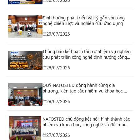
30/07/2026
xuất sửa đổi, bổ sung toàn diện Hiến pháp
năm 2013 đáp ứng yêu cầu phát triển đất
nước trong kỷ nguyên mới”
Định hướng phát triển vật lý gắn với công
nghệ chiến lược và nghiên cứu ứng dụng
29/07/2026
Thông báo kế hoạch tài trợ nhiệm vụ nghiên
cứu phát triển công nghệ định hướng công
nghệ chiến lược năm 2026
28/07/2026
QUỸ NAFOSTED đồng hành cùng địa
phương, kiến tạo các nhiệm vụ khoa học,
công nghệ và đổi mới sáng tạo từ nhu cầu
28/07/2026
phát triển thực tiễn
NAFOSTED chủ động kết nối, hình thành các
nhiệm vụ khoa học, công nghệ và đổi mới
sáng tạo từ nhu cầu thực tiễn của tỉnh Ninh
27/07/2026
Bình