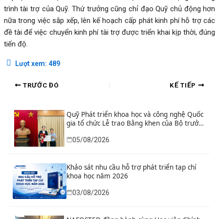
trình tài trợ của Quỹ. Thứ trưởng cũng chỉ đạo Quỹ chủ động hơn
nữa trong việc sắp xếp, lên kế hoạch cấp phát kinh phí hỗ trợ các
đề tài để việc chuyển kinh phí tài trợ được triển khai kịp thời, đúng
tiến độ.
Lượt xem:
489
TRƯỚC ĐÓ
KẾ TIẾP
Quỹ Phát triển khoa học và công nghệ Quốc
gia tổ chức Lễ trao Bằng khen của Bộ trưởng
và danh hiệu thi đua cho các tập thể, cá
05/08/2026
nhân có thành tích xuất sắc
Khảo sát nhu cầu hỗ trợ phát triển tạp chí
khoa học năm 2026
03/08/2026