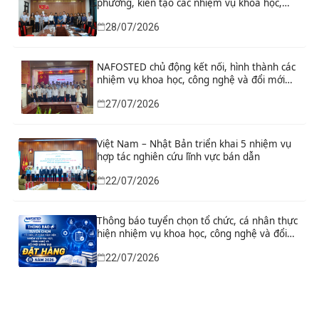
phương, kiến tạo các nhiệm vụ khoa học,
công nghệ và đổi mới sáng tạo từ nhu cầu
28/07/2026
phát triển thực tiễn
NAFOSTED chủ động kết nối, hình thành các
nhiệm vụ khoa học, công nghệ và đổi mới
sáng tạo từ nhu cầu thực tiễn của tỉnh Ninh
27/07/2026
Bình
Việt Nam – Nhật Bản triển khai 5 nhiệm vụ
hợp tác nghiên cứu lĩnh vực bán dẫn
22/07/2026
Thông báo tuyển chọn tổ chức, cá nhân thực
hiện nhiệm vụ khoa học, công nghệ và đổi
mới sáng tạo đặt hàng năm 2026
22/07/2026