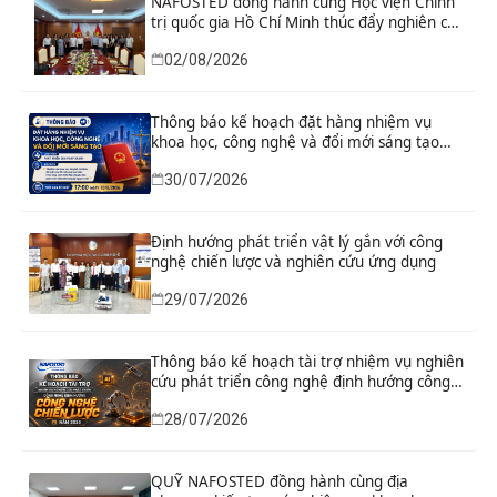
NAFOSTED đồng hành cùng Học viện Chính
trị quốc gia Hồ Chí Minh thúc đẩy nghiên cứu
khoa học, công nghệ và đổi mới sáng tạo
02/08/2026
Thông báo kế hoạch đặt hàng nhiệm vụ
khoa học, công nghệ và đổi mới sáng tạo
“Nghiên cứu khoa học tổng kết thi hành, đề
30/07/2026
xuất sửa đổi, bổ sung toàn diện Hiến pháp
năm 2013 đáp ứng yêu cầu phát triển đất
nước trong kỷ nguyên mới”
Định hướng phát triển vật lý gắn với công
nghệ chiến lược và nghiên cứu ứng dụng
29/07/2026
Thông báo kế hoạch tài trợ nhiệm vụ nghiên
cứu phát triển công nghệ định hướng công
nghệ chiến lược năm 2026
28/07/2026
QUỸ NAFOSTED đồng hành cùng địa