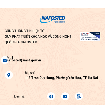
CỔNG THÔNG TIN ĐIỆN TỬ
QUỸ PHÁT TRIỂN KHOA HỌC VÀ CÔNG NGHỆ
QUỐC GIA NAFOSTED
Envelope
Mail
nafosted@mst.gov.vn
Map-
Điạ chỉ
marker-
113 Trần Duy Hưng, Phường Yên Hoà, TP Hà Nội
alt
Facebook
Youtube
Mail-
Liên hệ:
bulk