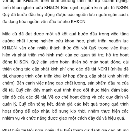
với dự án KH&CN; triển khai chương trình hỗ trợ doanh nghiệp
triển khai nghiên cứu KH&CN. Bên cạnh nguồn kinh phí từ NSNN,
Quỹ đã bước đầu huy động được các nguồn lực ngoài ngân sách,
đa dạng hóa nguồn vốn đầu tư cho KH&CN.
Mặc dù đã đạt được một số kết quả bước đầu trong việc tăng
cường chất lượng nghiên cứu khoa học, phát triển nguồn lực
KH&CN, vẫn còn nhiều thách thức đối với Quỹ trong việc thực
hiện và phát triển mô hình mới của cơ quan tài trợ, hỗ trợ hoạt
động KH&CN. Quỹ cần sớm hoàn thiện bộ máy hoạt động, cải
thiện công tác cấp phát kinh phí cho các đề tài NCKH (nhiều đề
tài, chương trình còn triển khai ký hợp đồng, cấp phát kinh phí rất
chậm). Bên cạnh việc nâng cao chất lượng, sản phẩm đầu ra của
đề tài, Quỹ cần đẩy mạnh quá trình theo dõi thực hiện, đảm bảo
tiến độ của các đề tài. Về cơ chế hoạt động và các quy định về
quản lý, Quỹ cần tổng kết, đánh giá các kết quả trong quá trình
hoạt động để cập nhật, bổ sung kịp thời, nhằm thực hiện các
nhiệm vụ và chức năng được giao một cách đầy đủ và hiệu quả.
Phát biểu tại Hội nghị, nhiều đại biểu tham dự đánh giá cao những