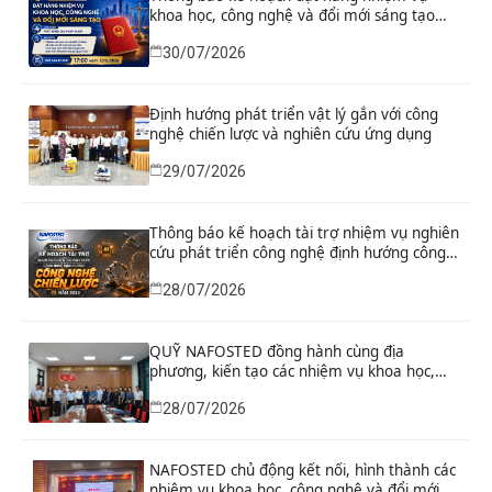
khoa học, công nghệ và đổi mới sáng tạo
“Nghiên cứu khoa học tổng kết thi hành, đề
30/07/2026
xuất sửa đổi, bổ sung toàn diện Hiến pháp
năm 2013 đáp ứng yêu cầu phát triển đất
nước trong kỷ nguyên mới”
Định hướng phát triển vật lý gắn với công
nghệ chiến lược và nghiên cứu ứng dụng
29/07/2026
Thông báo kế hoạch tài trợ nhiệm vụ nghiên
cứu phát triển công nghệ định hướng công
nghệ chiến lược năm 2026
28/07/2026
QUỸ NAFOSTED đồng hành cùng địa
phương, kiến tạo các nhiệm vụ khoa học,
công nghệ và đổi mới sáng tạo từ nhu cầu
28/07/2026
phát triển thực tiễn
NAFOSTED chủ động kết nối, hình thành các
nhiệm vụ khoa học, công nghệ và đổi mới