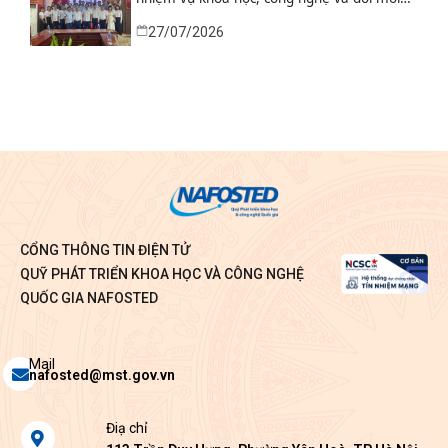
sáng tạo từ nhu cầu thực tiễn của tỉnh Ninh
27/07/2026
Bình
CỔNG THÔNG TIN ĐIỆN TỬ
QUỸ PHÁT TRIỂN KHOA HỌC VÀ CÔNG NGHỆ
QUỐC GIA NAFOSTED
Envelope
Mail
nafosted@mst.gov.vn
Map-
Điạ chỉ
marker-