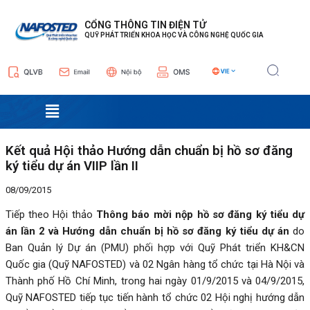
Nhảy
Điều
tới
hướng
CỔNG THÔNG TIN ĐIỆN TỬ
QUỸ PHÁT TRIỂN KHOA HỌC VÀ CÔNG NGHỆ QUỐC GIA
nội
bài
dung
viết
Menu
Kết quả Hội thảo Hướng dẫn chuẩn bị hồ sơ đăng
ký tiểu dự án VIIP lần II
08/09/2015
Tiếp theo Hội thảo
Thông báo mời nộp hồ sơ đăng ký tiểu dự
án lần 2 và Hướng dẫn chuẩn bị hồ sơ đăng ký tiểu dự án
do
Ban Quản lý Dự án (PMU) phối hợp với Quỹ Phát triển KH&CN
Quốc gia (Quỹ NAFOSTED) và 02 Ngân hàng tổ chức tại Hà Nội và
Thành phố Hồ Chí Minh, trong hai ngày 01/9/2015 và 04/9/2015,
Quỹ NAFOSTED tiếp tục tiến hành tổ chức 02 Hội nghị hướng dẫn