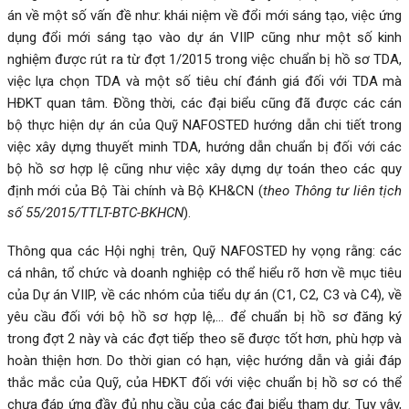
án về một số vấn đề như: khái niệm về đổi mới sáng tạo, việc ứng
dụng đổi mới sáng tạo vào dự án VIIP cũng như một số kinh
nghiệm được rút ra từ đợt 1/2015 trong việc chuẩn bị hồ sơ TDA,
việc lựa chọn TDA và một số tiêu chí đánh giá đối với TDA mà
HĐKT quan tâm. Đồng thời, các đại biểu cũng đã được các cán
bộ thực hiện dự án của Quỹ NAFOSTED hướng dẫn chi tiết trong
việc xây dựng thuyết minh TDA, hướng dẫn chuẩn bị đối với các
bộ hồ sơ hợp lệ cũng như việc xây dựng dự toán theo các quy
định mới của Bộ Tài chính và Bộ KH&CN (
theo Thông tư liên tịch
số 55/2015/TTLT-BTC-BKHCN
).
Thông qua các Hội nghị trên, Quỹ NAFOSTED hy vọng rằng: các
cá nhân, tổ chức và doanh nghiệp có thể hiểu rõ hơn về mục tiêu
của Dự án VIIP, về các nhóm của tiểu dự án (C1, C2, C3 và C4), về
yêu cầu đối với bộ hồ sơ hợp lệ,… để chuẩn bị hồ sơ đăng ký
trong đợt 2 này và các đợt tiếp theo sẽ được tốt hơn, phù hợp và
hoàn thiện hơn. Do thời gian có hạn, việc hướng dẫn và giải đáp
thắc mắc của Quỹ, của HĐKT đối với việc chuẩn bị hồ sơ có thể
chưa đáp ứng đầy đủ nhu cầu của các đại biểu tham dự. Tuy vậy,