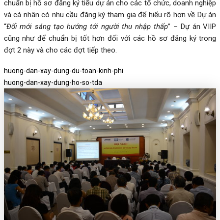
chuẩn bị hồ sơ đăng ký tiểu dự án cho các tổ chức, doanh nghiệp
và cá nhân có nhu cầu đăng ký tham gia để hiểu rõ hơn về Dự án
“
Đổi mới sáng tạo hướng tới người thu nhập thấp
” – Dự án VIIP
cũng như để chuẩn bị tốt hơn đối với các hồ sơ đăng ký trong
đợt 2 này và cho các đợt tiếp theo.
huong-dan-xay-dung-du-toan-kinh-phi
huong-dan-xay-dung-ho-so-tda