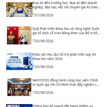
Đưa AI đến trường học, đưa AI đến doanh
nghiệp, đào tạo, kết nối chuyên gia AI toàn
cầu
07/08/2026
Quỹ Phát triển khoa học và công nghệ Quốc
gia tổ chức Lễ trao Bằng khen của Bộ trưởng
và danh hiệu thi đua cho các tập thể, cá
05/08/2026
nhân có thành tích xuất sắc
Khảo sát nhu cầu hỗ trợ phát triển tạp chí
khoa học năm 2026
03/08/2026
NAFOSTED đồng hành cùng Học viện Chính
trị quốc gia Hồ Chí Minh thúc đẩy nghiên cứu
khoa học, công nghệ và đổi mới sáng tạo
02/08/2026
Thông báo kế hoạch đặt hàng nhiệm vụ