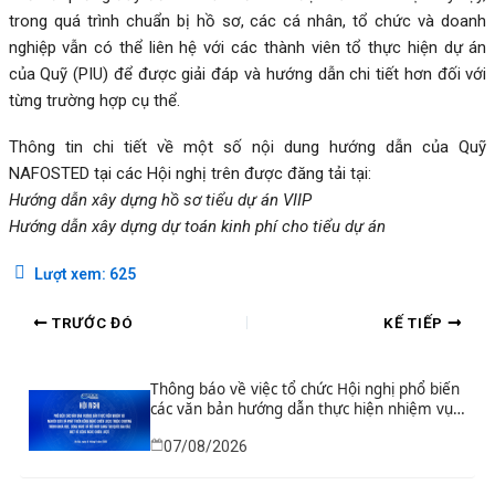
trong quá trình chuẩn bị hồ sơ, các cá nhân, tổ chức và doanh
nghiệp vẫn có thể liên hệ với các thành viên tổ thực hiện dự án
của Quỹ (PIU) để được giải đáp và hướng dẫn chi tiết hơn đối với
từng trường hợp cụ thể.
Thông tin chi tiết về một số nội dung hướng dẫn của Quỹ
NAFOSTED tại các Hội nghị trên được đăng tải tại:
Hướng dẫn xây dựng hồ sơ tiểu dự án VIIP
Hướng dẫn xây dựng dự toán kinh phí cho tiểu dự án
Lượt xem:
625
TRƯỚC ĐÓ
KẾ TIẾP
Thông báo về việc tổ chức Hội nghị phổ biến
các văn bản hướng dẫn thực hiện nhiệm vụ
nghiên cứu và phát triển công nghệ chiến
07/08/2026
lược thuộc Chương trình khoa học, công
nghệ và đổi mới sáng tạo quốc gia đặc biệt
về công nghệ chiến lược