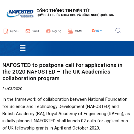
Nhảy
Điều
tới
hướng
CỔNG THÔNG TIN ĐIỆN TỬ
QUỸ PHÁT TRIỂN KHOA HỌC VÀ CÔNG NGHỆ QUỐC GIA
nội
bài
dung
viết
Menu
NAFOSTED to postpone call for applications in
the 2020 NAFOSTED – The UK Academies
collaboration program
24/03/2020
In the framework of collaboration between National Foundation
for Science and Technology Development (NAFOSTED) and
British Academy (BA), Royal Academy of Engineering (RAEng), as
initially planned, NAFOSTED shall launch 02 calls for applications
of UK fellowship grants in April and October 2020.