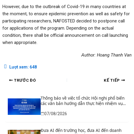
However, due to the outbreak of Covid-19 in many countries at
the moment, to ensure epidemic prevention as well as safety for
participating researchers, NAFOSTED decided to postpone call
for applications of the program. Depending on the actual
condition, there shall be official announcement on call launching
when appropriate.
Author: Hoang Thanh Van
Lượt xem:
648
TRƯỚC ĐÓ
KẾ TIẾP
Thông báo về việc tổ chức Hội nghị phổ biến
các văn bản hướng dẫn thực hiện nhiệm vụ
nghiên cứu và phát triển công nghệ chiến
07/08/2026
lược thuộc Chương trình khoa học, công
nghệ và đổi mới sáng tạo quốc gia đặc biệt
về công nghệ chiến lược
Đưa AI đến trường học, đưa AI đến doanh