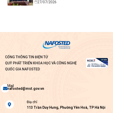
27/07/2026
Bình
CỔNG THÔNG TIN ĐIỆN TỬ
QUỸ PHÁT TRIỂN KHOA HỌC VÀ CÔNG NGHỆ
QUỐC GIA NAFOSTED
Envelope
Mail
nafosted@mst.gov.vn
Map-
Điạ chỉ
marker-
113 Trần Duy Hưng, Phường Yên Hoà, TP Hà Nội
alt