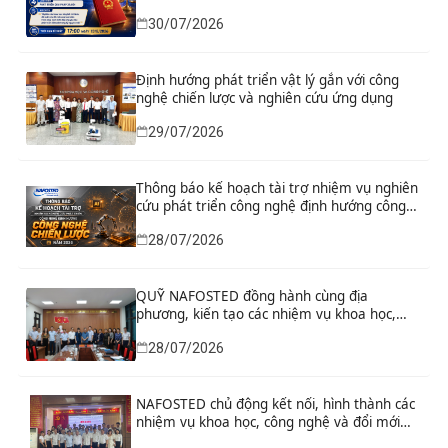
“Nghiên cứu khoa học tổng kết thi hành, đề
30/07/2026
xuất sửa đổi, bổ sung toàn diện Hiến pháp
năm 2013 đáp ứng yêu cầu phát triển đất
nước trong kỷ nguyên mới”
Định hướng phát triển vật lý gắn với công
nghệ chiến lược và nghiên cứu ứng dụng
29/07/2026
Thông báo kế hoạch tài trợ nhiệm vụ nghiên
cứu phát triển công nghệ định hướng công
nghệ chiến lược năm 2026
28/07/2026
QUỸ NAFOSTED đồng hành cùng địa
phương, kiến tạo các nhiệm vụ khoa học,
công nghệ và đổi mới sáng tạo từ nhu cầu
28/07/2026
phát triển thực tiễn
NAFOSTED chủ động kết nối, hình thành các
nhiệm vụ khoa học, công nghệ và đổi mới
sáng tạo từ nhu cầu thực tiễn của tỉnh Ninh