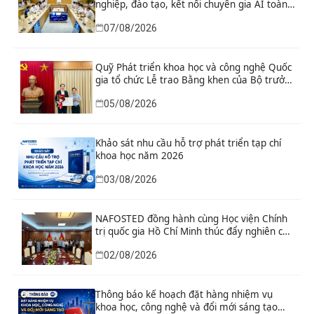
nghiệp, đào tạo, kết nối chuyên gia AI toàn
cầu
07/08/2026
Quỹ Phát triển khoa học và công nghệ Quốc
gia tổ chức Lễ trao Bằng khen của Bộ trưởng
và danh hiệu thi đua cho các tập thể, cá
05/08/2026
nhân có thành tích xuất sắc
Khảo sát nhu cầu hỗ trợ phát triển tạp chí
khoa học năm 2026
03/08/2026
NAFOSTED đồng hành cùng Học viện Chính
trị quốc gia Hồ Chí Minh thúc đẩy nghiên cứu
khoa học, công nghệ và đổi mới sáng tạo
02/08/2026
Thông báo kế hoạch đặt hàng nhiệm vụ
khoa học, công nghệ và đổi mới sáng tạo