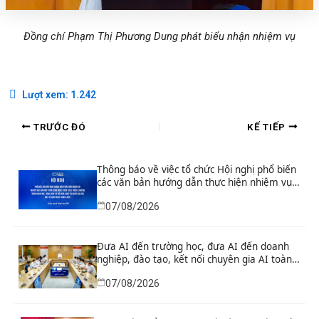
Đồng chí Phạm Thị Phương Dung phát biểu nhận nhiệm vụ
Lượt xem:
1.242
TRƯỚC ĐÓ
KẾ TIẾP
Thông báo về việc tổ chức Hội nghị phổ biến
các văn bản hướng dẫn thực hiện nhiệm vụ
nghiên cứu và phát triển công nghệ chiến
07/08/2026
lược thuộc Chương trình khoa học, công
nghệ và đổi mới sáng tạo quốc gia đặc biệt
về công nghệ chiến lược
Đưa AI đến trường học, đưa AI đến doanh
nghiệp, đào tạo, kết nối chuyên gia AI toàn
cầu
07/08/2026