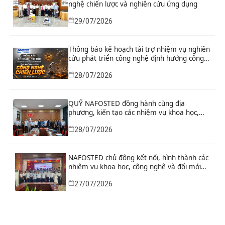
nghệ chiến lược và nghiên cứu ứng dụng
29/07/2026
Thông báo kế hoạch tài trợ nhiệm vụ nghiên
cứu phát triển công nghệ định hướng công
nghệ chiến lược năm 2026
28/07/2026
QUỸ NAFOSTED đồng hành cùng địa
phương, kiến tạo các nhiệm vụ khoa học,
công nghệ và đổi mới sáng tạo từ nhu cầu
28/07/2026
phát triển thực tiễn
NAFOSTED chủ động kết nối, hình thành các
nhiệm vụ khoa học, công nghệ và đổi mới
sáng tạo từ nhu cầu thực tiễn của tỉnh Ninh
27/07/2026
Bình