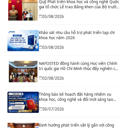
Quỹ Phát triển khoa học và công nghệ Quốc
gia tổ chức Lễ trao Bằng khen của Bộ trưởng
và danh hiệu thi đua cho các tập thể, cá
05/08/2026
nhân có thành tích xuất sắc
Khảo sát nhu cầu hỗ trợ phát triển tạp chí
khoa học năm 2026
03/08/2026
NAFOSTED đồng hành cùng Học viện Chính
trị quốc gia Hồ Chí Minh thúc đẩy nghiên cứu
khoa học, công nghệ và đổi mới sáng tạo
02/08/2026
Thông báo kế hoạch đặt hàng nhiệm vụ
khoa học, công nghệ và đổi mới sáng tạo
“Nghiên cứu khoa học tổng kết thi hành, đề
30/07/2026
xuất sửa đổi, bổ sung toàn diện Hiến pháp
năm 2013 đáp ứng yêu cầu phát triển đất
nước trong kỷ nguyên mới”
Định hướng phát triển vật lý gắn với công