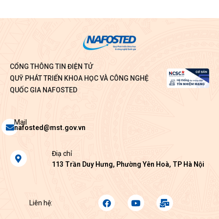
CỔNG THÔNG TIN ĐIỆN TỬ
QUỸ PHÁT TRIỂN KHOA HỌC VÀ CÔNG NGHỆ
QUỐC GIA NAFOSTED
Envelope
Mail
nafosted@mst.gov.vn
Map-
Điạ chỉ
marker-
113 Trần Duy Hưng, Phường Yên Hoà, TP Hà Nội
alt
Facebook
Youtube
Mail-
Liên hệ:
bulk