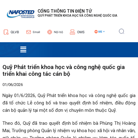
Nhảy
Điều
tới
hướng
CỔNG THÔNG TIN ĐIỆN TỬ
QUỸ PHÁT TRIỂN KHOA HỌC VÀ CÔNG NGHỆ QUỐC GIA
nội
bài
dung
viết
Menu
Quỹ Phát triển khoa học và công nghệ quốc gia
triển khai công tác cán bộ
01/06/2026
Ngày 01/6/2026, Quỹ Phát triển khoa học và công nghệ quốc gia
đã tổ chức Lễ công bố và trao quyết định bổ nhiệm, điều động
cán bộ quản lý tại một số đơn vị chuyên môn thuộc Quỹ.
Theo đó, Quỹ đã trao quyết định bổ nhiệm bà Phùng Thị Hoàng
Mai, Trưởng phòng Quản lý nhiệm vụ khoa học xã hội và nhân văn,
giữ chức vụ Trưởng phòng Quản lý nhiệm vụ Hợp tác quốc tế.