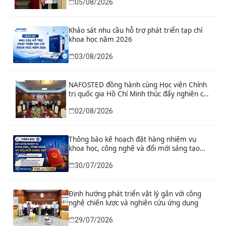
05/08/2026
nhân có thành tích xuất sắc
Khảo sát nhu cầu hỗ trợ phát triển tạp chí
khoa học năm 2026
03/08/2026
NAFOSTED đồng hành cùng Học viện Chính
trị quốc gia Hồ Chí Minh thúc đẩy nghiên cứu
khoa học, công nghệ và đổi mới sáng tạo
02/08/2026
Thông báo kế hoạch đặt hàng nhiệm vụ
khoa học, công nghệ và đổi mới sáng tạo
“Nghiên cứu khoa học tổng kết thi hành, đề
30/07/2026
xuất sửa đổi, bổ sung toàn diện Hiến pháp
năm 2013 đáp ứng yêu cầu phát triển đất
nước trong kỷ nguyên mới”
Định hướng phát triển vật lý gắn với công
nghệ chiến lược và nghiên cứu ứng dụng
29/07/2026