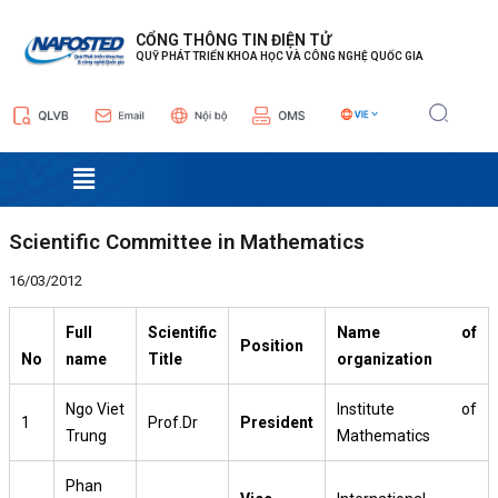
Nhảy
Điều
tới
hướng
CỔNG THÔNG TIN ĐIỆN TỬ
QUỸ PHÁT TRIỂN KHOA HỌC VÀ CÔNG NGHỆ QUỐC GIA
nội
bài
dung
viết
Menu
Scientific Committee in Mathematics
16/03/2012
Full
Scientific
Name of
Position
No
name
Title
organization
Ngo Viet
Institute of
1
Prof.Dr
President
Trung
Mathematics
Phan