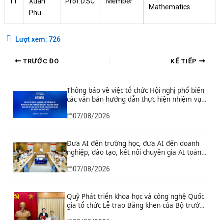
11
Xuan
Prof.D.SC
Member
Mathematics
Phu
Lượt xem:
726
TRƯỚC ĐÓ
KẾ TIẾP
Thông báo về việc tổ chức Hội nghị phổ biến
các văn bản hướng dẫn thực hiện nhiệm vụ
nghiên cứu và phát triển công nghệ chiến
07/08/2026
lược thuộc Chương trình khoa học, công
nghệ và đổi mới sáng tạo quốc gia đặc biệt
về công nghệ chiến lược
Đưa AI đến trường học, đưa AI đến doanh
nghiệp, đào tạo, kết nối chuyên gia AI toàn
cầu
07/08/2026
Quỹ Phát triển khoa học và công nghệ Quốc
gia tổ chức Lễ trao Bằng khen của Bộ trưởng
và danh hiệu thi đua cho các tập thể, cá