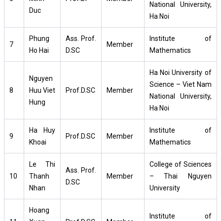
National University,
Duc
Ha Noi
Phung
Ass. Prof.
Institute of
7
Member
Ho Hai
D.SC
Mathematics
Ha Noi University of
Nguyen
Science – Viet Nam
8
Huu Viet
Prof.D.SC
Member
National University,
Hung
Ha Noi
Ha Huy
Institute of
9
Prof.D.SC
Member
Khoai
Mathematics
Le Thi
College of Sciences
Ass. Prof.
10
Thanh
Member
– Thai Nguyen
D.SC
Nhan
University
Hoang
Institute of