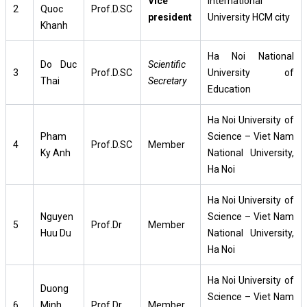
Vice
International
2
Quoc
Prof.D.SC
president
University HCM city
Khanh
Ha Noi National
Do Duc
Scientific
3
Prof.D.SC
University of
Thai
Secretary
Education
Ha Noi University of
Pham
Science – Viet Nam
4
Prof.D.SC
Member
Ky Anh
National University,
Ha Noi
Ha Noi University of
Nguyen
Science – Viet Nam
5
Prof.Dr
Member
Huu Du
National University,
Ha Noi
Ha Noi University of
Duong
Science – Viet Nam
6
Minh
Prof.Dr
Member