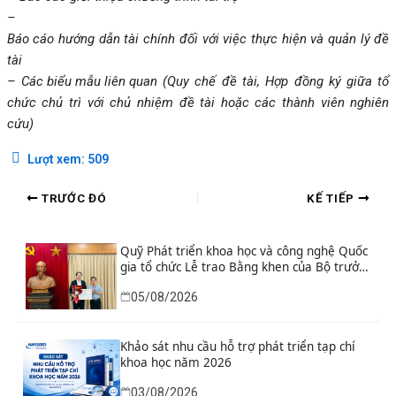
–
Báo cáo hướng dẫn tài chính đối với việc thực hiện và quản lý đề
tài
–
Các biểu mẫu liên quan
(Quy chế đề tài, Hợp đồng ký giữa tổ
chức chủ trì với chủ nhiệm đề tài hoặc các thành viên nghiên
cứu)
Lượt xem:
509
TRƯỚC ĐÓ
KẾ TIẾP
Quỹ Phát triển khoa học và công nghệ Quốc
gia tổ chức Lễ trao Bằng khen của Bộ trưởng
và danh hiệu thi đua cho các tập thể, cá
05/08/2026
nhân có thành tích xuất sắc
Khảo sát nhu cầu hỗ trợ phát triển tạp chí
khoa học năm 2026
03/08/2026