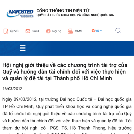
Nhảy
Điều
tới
hướng
CỔNG THÔNG TIN ĐIỆN TỬ
QUỸ PHÁT TRIỂN KHOA HỌC VÀ CÔNG NGHỆ QUỐC GIA
nội
bài
dung
viết
Menu
Hội nghị giới thiệu về các chương trình tài trợ của
Quỹ và hướng dẫn tài chính đối với việc thực hiện
và quản lý đề tài tại Thành phố Hồ Chí Minh
16/03/2012
Ngày 09/03/2012, tại trường Đại học Quốc tế – Đại học quốc gia
TP Hồ Chí Minh, Quỹ phát triển khoa học và công nghệ quốc gia
đã tổ chức hội nghị giới thiệu về các chương trình tài trợ của Quỹ
và hướng dẫn tài chính đối với việc thực hiện và quản lý đề tài. Tới
tham dự hội nghị có PGS. TS. Hồ Thanh Phong, hiệu trưởng