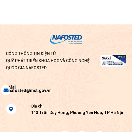
CỔNG THÔNG TIN ĐIỆN TỬ
QUỸ PHÁT TRIỂN KHOA HỌC VÀ CÔNG NGHỆ
QUỐC GIA NAFOSTED
Envelope
Mail
nafosted@mst.gov.vn
Map-
Điạ chỉ
marker-
113 Trần Duy Hưng, Phường Yên Hoà, TP Hà Nội
alt