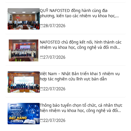
QUỸ NAFOSTED đồng hành cùng địa
phương, kiến tạo các nhiệm vụ khoa học,
công nghệ và đổi mới sáng tạo từ nhu cầu
28/07/2026
phát triển thực tiễn
NAFOSTED chủ động kết nối, hình thành các
nhiệm vụ khoa học, công nghệ và đổi mới
sáng tạo từ nhu cầu thực tiễn của tỉnh Ninh
27/07/2026
Bình
Việt Nam – Nhật Bản triển khai 5 nhiệm vụ
hợp tác nghiên cứu lĩnh vực bán dẫn
22/07/2026
Thông báo tuyển chọn tổ chức, cá nhân thực
hiện nhiệm vụ khoa học, công nghệ và đổi
mới sáng tạo đặt hàng năm 2026
22/07/2026