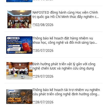
NAFOSTED đồng hành cùng Học viện Chính
trị quốc gia Hồ Chí Minh thúc đẩy nghiên cứu
khoa học, công nghệ và đổi mới sáng tạo
02/08/2026
Thông báo kế hoạch đặt hàng nhiệm vụ
khoa học, công nghệ và đổi mới sáng tạo
“Nghiên cứu khoa học tổng kết thi hành, đề
30/07/2026
xuất sửa đổi, bổ sung toàn diện Hiến pháp
năm 2013 đáp ứng yêu cầu phát triển đất
nước trong kỷ nguyên mới”
Định hướng phát triển vật lý gắn với công
nghệ chiến lược và nghiên cứu ứng dụng
29/07/2026
Thông báo kế hoạch tài trợ nhiệm vụ nghiên
cứu phát triển công nghệ định hướng công
nghệ chiến lược năm 2026
28/07/2026