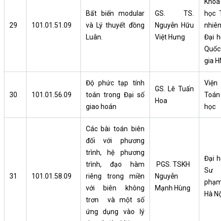
Khoa
Bất biến modular
GS. TS.
học 
29
101.01.51.09
và Lý thuyết đồng
Nguyễn Hữu
nhiên
Luân.
Việt Hưng
Đại h
Quốc
gia H
Độ phức tạp tính
Viện
GS. Lê Tuấn
30
101.01.56.09
toán trong Đại số
Toán
Hoa
giao hoán
học
Các bài toán biên
đối với phương
trình, hệ phương
Đại h
trình, đạo hàm
PGS. TSKH
Sư
31
101.01.58.09
riêng trong miền
Nguyễn
phạ
với biên không
Mạnh Hùng
Hà Nộ
trơn và một số
ứng dụng vào lý