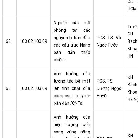
Gia 
HCM
Nghiên cứu mô
Trườ
phỏng từ các
ĐH
nguyên lý ban đầu
PGS. TS. Vũ
62
103.02.100.09
Bách
các cấu trúc Nano
Ngọc Tước
Khoa
bán dẫn thấp
HN
chiều.
Ảnh hưởng của
ĐH
tương tác bề mặt
PGS. TS.
Bách
63
103.02.103.09
lên tính chất của
Dương Ngọc
Khoa
composit polyme
Huyền
Hà Nộ
bán dẫn /CNTs.
Ảnh hưởng của
hiện tượng uốn
cong vùng năng
ĐH