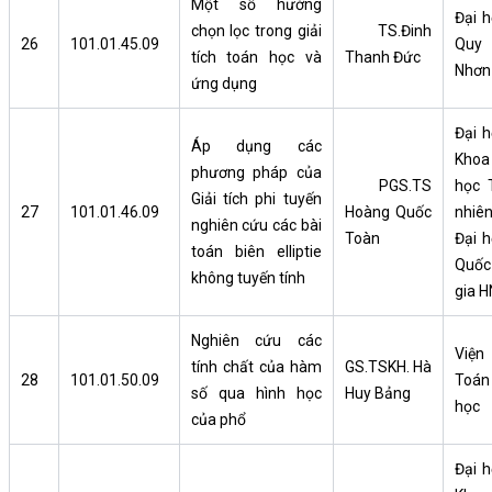
Một số hướng
Đại h
chọn lọc trong giải
TS.Đinh
26
101.01.45.09
Quy
tích toán học và
Thanh Đức
Nhơn
ứng dụng
Đại h
Áp dụng các
Khoa
phương pháp của
PGS.TS
học 
Giải tích phi tuyến
27
101.01.46.09
Hoàng Quốc
nhiên
nghiên cứu các bài
Toàn
Đại h
toán biên elliptie
Quốc
không tuyến tính
gia H
Nghiên cứu các
Viện
tính chất của hàm
GS.TSKH. Hà
28
101.01.50.09
Toán
số qua hình học
Huy Bảng
học
của phổ
Đại h