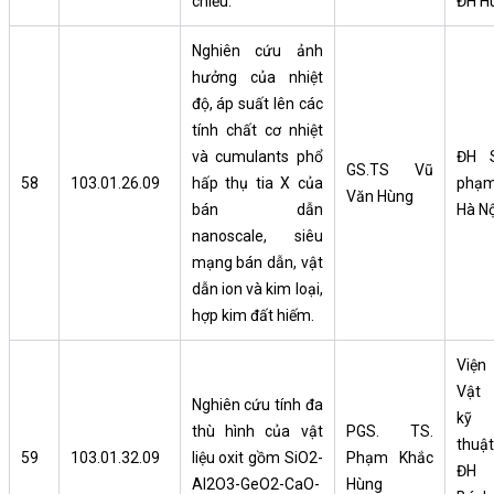
chiều.
ĐH H
Nghiên cứu ảnh
hưởng của nhiệt
độ, áp suất lên các
tính chất cơ nhiệt
và cumulants phổ
ĐH 
GS.TS Vũ
58
103.01.26.09
hấp thụ tia X của
phạ
Văn Hùng
bán dẫn
Hà Nộ
nanoscale, siêu
mạng bán dẫn, vật
dẫn ion và kim loại,
hợp kim đất hiếm.
Viện
Vật 
Nghiên cứu tính đa
kỹ
thù hình của vật
PGS. TS.
thuật
59
103.01.32.09
liệu oxit gồm SiO2-
Phạm Khắc
ĐH
Al2O3-GeO2-CaO-
Hùng