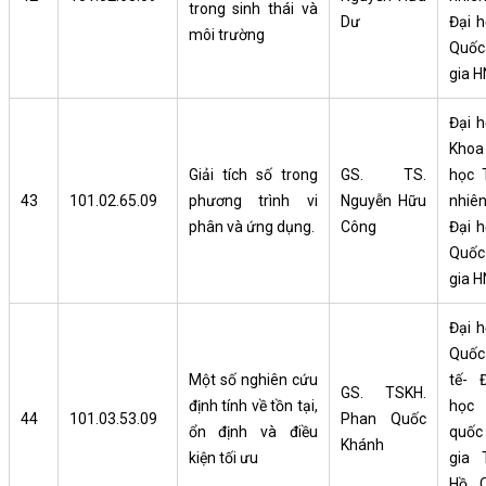
trong sinh thái và
Dư
Đại h
môi trường
Quốc
gia H
Đại h
Khoa
Giải tích số trong
GS. TS.
học 
43
101.02.65.09
phương trình vi
Nguyễn Hữu
nhiên
phân và ứng dụng.
Công
Đại h
Quốc
gia H
Đại h
Quốc
Một số nghiên cứu
tế- Đ
GS. TSKH.
định tính về tồn tại,
học
44
101.03.53.09
Phan Quốc
ổn định và điều
quốc
Khánh
kiện tối ưu
gia 
Hồ C