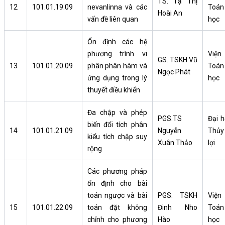
TS. Tạ Thị
12
101.01.19.09
nevanlinna và các
Toán
Hoài An
vấn đề liên quan
học
Ổn định các hệ
phương trình vi
Viện
GS. TSKH.Vũ
13
101.01.20.09
phân phân hàm và
Toán
Ngọc Phát
ứng dụng trong lý
học
thuyết điều khiển
Đa chập và phép
PGS.TS
Đại h
biến đổi tích phân
14
101.01.21.09
Nguyễn
Thủy
kiểu tích chập suy
Xuân Thảo
lợi
rộng
Các phương pháp
ổn định cho bài
toán ngược và bài
PGS. TSKH
Viện
15
101.01.22.09
toán đặt không
Đinh Nho
Toán
chỉnh cho phương
Hào
học