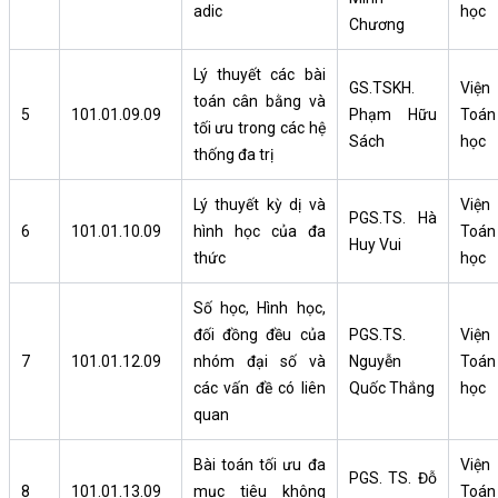
adic
học
Chương
Lý thuyết các bài
GS.TSKH.
Viện
toán cân bằng và
5
101.01.09.09
Phạm Hữu
Toán
tối ưu trong các hệ
Sách
học
thống đa trị
Lý thuyết kỳ dị và
Viện
PGS.TS. Hà
6
101.01.10.09
hình học của đa
Toán
Huy Vui
thức
học
Số học, Hình học,
đối đồng đều của
PGS.TS.
Viện
7
101.01.12.09
nhóm đại số và
Nguyễn
Toán
các vấn đề có liên
Quốc Thắng
học
quan
Bài toán tối ưu đa
Viện
PGS. TS. Đỗ
8
101.01.13.09
mục tiêu không
Toán