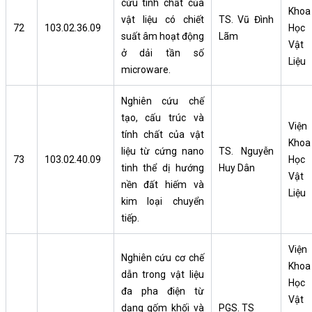
cứu tính chất của
Khoa
vật liệu có chiết
TS. Vũ Đình
72
103.02.36.09
Học
suất âm hoạt động
Lãm
Vật
ở dải tần số
Liệu
microware.
Nghiên cứu chế
tạo, cấu trúc và
Viện
tính chất của vật
Khoa
liệu từ cứng nano
TS. Nguyễn
73
103.02.40.09
Học
tinh thể dị hướng
Huy Dân
Vật
nền đất hiếm và
Liệu
kim loại chuyển
tiếp.
Viện
Nghiên cứu cơ chế
Khoa
dẫn trong vật liệu
Học
đa pha điện từ
Vật
dạng gốm khối và
PGS. TS