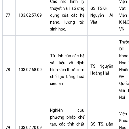
Các mô hình lý
Viện
thuyết và 1 số ứng
GS. TSKH.
Vật l
77
103.02.57.09
dụng của các hệ
Nguyễn Ái
Viện
nano, lượng tử,
Việt
KH&
sinh học.
VN
Trườ
ĐH
Từ tính của các hệ
Khoa
vật liệu vô định
Học 
TS. Nguyễn
78
103.02.68.09
hình kích thước nm
Nhiên
Hoàng Hải
chế tạo bằng hoá
ĐH
siêu âm.
Quốc
Gia 
Nội
Nghiên cứu
Viện
phương pháp chế
Khoa
tạo, các tính chất
GS. TS. Đào
79
103.02.70.09
Học