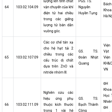
lượng lên tính chất
PGS. TS.
Bách
64
103.02.104.09
vận chuyển của khí
Nguyễn
Khoa
điện tử hai chiều
Huyền Tụng
Hà Nộ
trong các giếng
lượng tử bán dẫn
vuông góc.
Các cơ chế tán xạ
Viện
cho hệ hạt tải 2
GS. TS.
Vật l
chiều trong các
65
103.02.107.09
Đoàn Nhật
Viện
cấu trúc dị chất
Quang
KH&
dựa trên ZnO và
VN
nitride nhóm III.
ĐH
Khoa
Nghiên cứu các
Học 
hiệu ứng phụ
GS. TS.
Nhiên
66
103.02.111.09
thuộc kích thước
Bạch Thành
ĐH
trong 1 vài hệ
Công