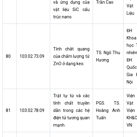
và ứng dụng của
Trần Cao
Vật
vật liệu SiC cấu
Liệu
trúc nano.
ĐH
Khoa
học 
Tính chât quang
TS. Ngô Thu
nhiên
80
103.02.73.09
của chấm lượng tử
Hương
ĐH
ZnO ở dạng keo.
Quốc
Gia 
Nội
Trật tự từ và các
Viện
tính chất truyền
PGS. TS.
Vật l
81
103.02.78.09
dẫn trong các hệ
Hoàng Anh
Viện
điện tử tương quan
Tuấn
KH&
mạnh.
VN