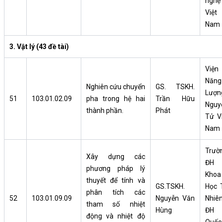
nghệ
Việt
Nam
3. Vật lý (43 đề tài)
Viện
Năng
Nghiên cứu chuyển
GS. TSKH.
Lượn
51
103.01.02.09
pha trong hệ hai
Trần Hữu
Nguy
thành phần.
Phát
Tử Vi
Nam
Trườ
Xây dựng các
ĐH
phương pháp lý
Khoa
thuyết để tính và
GS.TSKH.
Học 
phân tích các
52
103.01.09.09
Nguyễn Văn
Nhiên
tham số nhiệt
Hùng
ĐH
động và nhiệt độ
Quốc