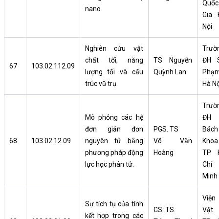
Quốc
nano.
Gia 
Nội
Nghiên cứu vật
Trườ
chất tối, năng
TS. Nguyễn
ĐH 
67
103.02.112.09
lượng tối và cấu
Quỳnh Lan
Phạ
trúc vũ trụ.
Hà Nộ
Trườ
Mô phỏng các hệ
ĐH
đơn giản đơn
PGS. TS
Bách
68
103.02.12.09
nguyên tử bằng
Võ Văn
Khoa
phương pháp động
Hoàng
TP 
lực học phân tử.
Chí
Minh
Viện
Sự tích tụ của tính
GS. TS.
Vật 
kết hợp trong các