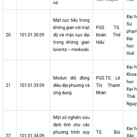
nó
Đại h
Mặt cực tiểu trong
Sư
không gian với mật
PGS. TS.
phạm
20
101.01.30.09
độ và mặc cực đại
Đoàn Thế
Đại
trong không gian
Hiếu
học
lorentz – minkoski
Huế
Đại h
Khoa
Modun đối đồng
PGS.TS. Lê
học
21
101.01.33.09
điều địa phương và
Thị Thanh
Đại h
ứng dụng
Nhàn
Thái
Nguy
Một số nghiên cứu
định tính cho các
Đại h
phương trình suy
TS. Bùi
22
101.01.34.09
Xây