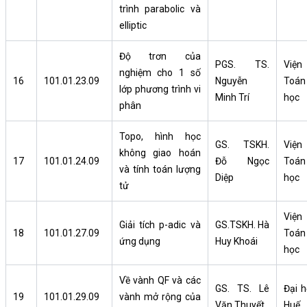
trình parabolic và
elliptic
Độ trơn của
PGS. TS.
Viện
nghiệm cho 1 số
16
101.01.23.09
Nguyễn
Toán
lớp phương trình vi
Minh Trí
học
phân
Topo, hình học
GS. TSKH.
Viện
không giao hoán
17
101.01.24.09
Đỗ Ngọc
Toán
và tính toán lượng
Diệp
học
tử
Viện
Giải tích p-adic và
GS.TSKH. Hà
18
101.01.27.09
Toán
ứng dụng
Huy Khoái
học
Về vành QF và các
GS. TS. Lê
Đại h
19
101.01.29.09
vành mở rộng của
Văn Thuyết
Huế