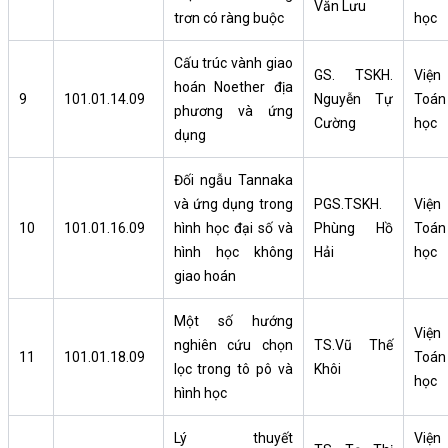
Văn Lưu
trơn có ràng buộc
học
Cấu trúc vành giao
GS. TSKH.
Viện
hoán Noether địa
9
101.01.14.09
Nguyễn Tự
Toán
phương và ứng
Cường
học
dụng
Đối ngẫu Tannaka
và ứng dụng trong
PGS.TSKH.
Viện
10
101.01.16.09
hình học đại số và
Phùng Hồ
Toán
hình học không
Hải
học
giao hoán
Một số hướng
Viện
nghiên cứu chọn
TS.Vũ Thế
11
101.01.18.09
Toán
lọc trong tô pô và
Khôi
học
hình học
Lý thuyết
Viện