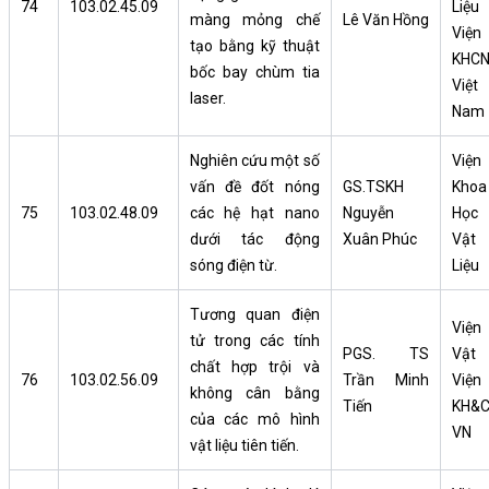
74
103.02.45.09
Liệu
màng mỏng chế
Lê Văn Hồng
Viện
tạo bằng kỹ thuật
KHC
bốc bay chùm tia
Việt
laser.
Nam
Nghiên cứu một số
Viện
vấn đề đốt nóng
GS.TSKH
Khoa
75
103.02.48.09
các hệ hạt nano
Nguyễn
Học
dưới tác động
Xuân Phúc
Vật
sóng điện từ.
Liệu
Tương quan điện
Viện
tử trong các tính
PGS. TS
Vật l
chất hợp trội và
76
103.02.56.09
Trần Minh
Viện
không cân bằng
Tiến
KH&
của các mô hình
VN
vật liệu tiên tiến.