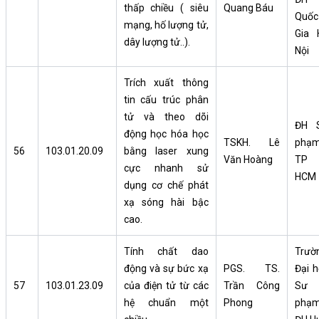
thấp chiều ( siêu
Quang Báu
Quốc
mạng, hố lượng tử,
Gia 
dây lượng tử..).
Nội
Trích xuất thông
tin cấu trúc phân
tử và theo dõi
ĐH 
động học hóa học
TSKH. Lê
phạ
56
103.01.20.09
bằng laser xung
Văn Hoàng
TP
cực nhanh sử
HCM
dụng cơ chế phát
xạ sóng hài bậc
cao.
Tính chất dao
Trườ
động và sự bức xạ
PGS. TS.
Đại h
57
103.01.23.09
của điện tử từ các
Trần Công
Sư
hệ chuẩn một
Phong
phạm