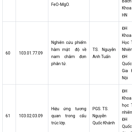
Bách
FeO-MgO.
Khoa
HN
ĐH
Khoa
Nghiên cứu phiếm
Học 
hàm mật độ về
TS. Nguyễn
Nhiên
60
103.01.77.09
nam châm đơn
Anh Tuấn
ĐH
phân tử.
Quốc
Gia 
Nội
ĐH
Khoa
học 
Hiệu ứng tương
PGS. TS.
nhiên
61
103.02.03.09
quan trong cấu
Nguyễn
ĐH
trúc lớp.
Quốc Khánh
Quốc