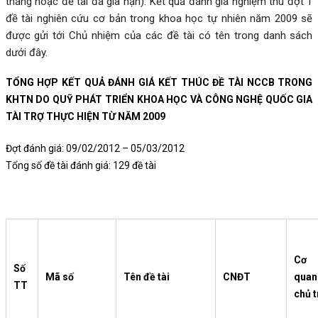
tháng hoặc đề tài đã gia hạn). Kết quả đánh giá nghiệm thu đợt 1
đề tài nghiên cứu cơ bản trong khoa học tự nhiên năm 2009 sẽ
được gửi tới Chủ nhiệm của các đề tài có tên trong danh sách
dưới đây.
TỔNG HỢP KẾT QUẢ ĐÁNH GIÁ KẾT THÚC ĐỀ TÀI NCCB TRONG
KHTN DO QUỸ PHÁT TRIỂN KHOA HỌC VÀ CÔNG NGHỆ QUỐC GIA
TÀI TRỢ THỰC HIỆN TỪ NĂM 2009
Đợt đánh giá: 09/02/2012 – 05/03/2012
Tổng số đề tài đánh giá: 129 đề tài
Cơ
Số
Mã số
Tên đề tài
CNĐT
quan
TT
chủ t