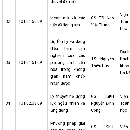
thuyết đàn hồi
Viện
Iđêan mũ và các
GS. TS. Ngô
32
101.01.60.09
Toán
vấn đề liên quan
Việt Trung
học
Sự tồn tại và dáng
điệu tiệm cận
Đại h
nghiệm của các
TS. Nguyễn
Bách
33
101.01.61.09
phương trình tiến
Thiệu Huy
khoa
hóa trong không
Hà Nộ
gian hàm chấp
nhận được
Lý thuyết hệ động
GS. TSKH
Viện
34
101.02.08.09
lực ngẫu nhiên và
Nguyễn Đình
Toán
ứng dụng
Công
học
Phương pháp giải
GS. TSKH.
Viện