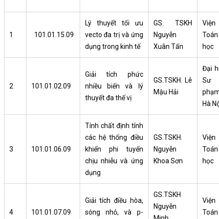
Lý thuyết tối ưu
GS. TSKH
Viện
1
101.01.15.09
vecto đa trị và ứng
Nguyễn
Toán
dụng trong kinh tế
Xuân Tấn
học
Đại h
Giải tích phức
GS.TSKH. Lê
Sư
2
101.01.02.09
nhiều biến và lý
Mậu Hải
phạ
thuyết đa thế vị
Hà Nộ
Tính chất định tính
các hệ thống điều
GS.TSKH.
Viện
3
101.01.06.09
khiển phi tuyến
Nguyễn
Toán
chịu nhiễu và ứng
Khoa Sơn
học
dụng
GS.TSKH
Giải tích điều hòa,
Viện
Nguyễn
4
101.01.07.09
sóng nhỏ, và p-
Toán
Minh