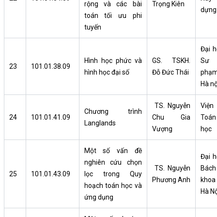
rộng và các bài
Trọng Kiên
dựng
toán tối ưu phi
tuyến
Đại h
Hình học phức và
GS. TSKH.
Sư
23
101.01.38.09
hình học đại số
Đỗ Đức Thái
phạ
Hà nộ
TS. Nguyễn
Viện
Chương trình
24
101.01.41.09
Chu Gia
Toán
Langlands
Vượng
học
Một số vấn đề
Đại h
nghiên cứu chọn
TS. Nguyễn
Bách
25
101.01.43.09
lọc trong Quy
Phương Anh
khoa
hoạch toán học và
Hà Nộ
ứng dụng