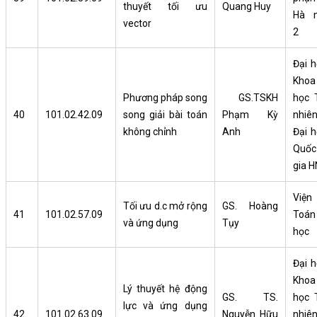
thuyết tối ưu
Quang Huy
Hà n
vector
2
Đại h
Khoa
Phương pháp song
GS.TSKH
học 
40
101.02.42.09
song giải bài toán
Phạm Kỳ
nhiên
không chỉnh
Anh
Đại h
Quốc
gia H
Viện
Tối ưu d.c mở rộng
GS. Hoàng
41
101.02.57.09
Toán
và ứng dụng
Tụy
học
Đại h
Khoa
Lý thuyết hệ động
GS. TS.
học 
lực và ứng dụng
42
101.02.63.09
Nguyễn Hữu
nhiên