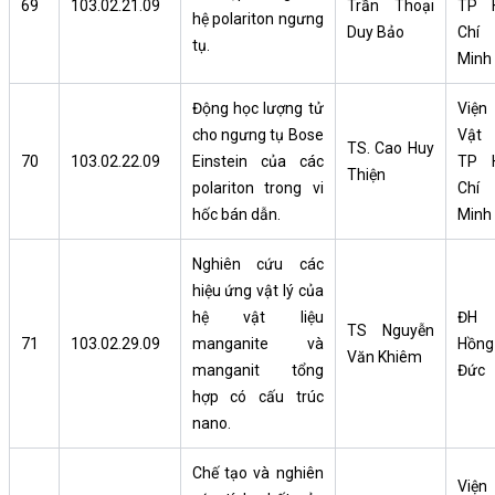
69
103.02.21.09
Trần Thoại
TP 
hệ polariton ngưng
Duy Bảo
Chí
tụ.
Minh
Động học lượng tử
Viện
cho ngưng tụ Bose
Vật 
TS. Cao Huy
70
103.02.22.09
Einstein của các
TP 
Thiện
polariton trong vi
Chí
hốc bán dẫn.
Minh
Nghiên cứu các
hiệu ứng vật lý của
hệ vật liệu
ĐH
TS Nguyễn
71
103.02.29.09
manganite và
Hồng
Văn Khiêm
manganit tổng
Đức
hợp có cấu trúc
nano.
Chế tạo và nghiên
Viện