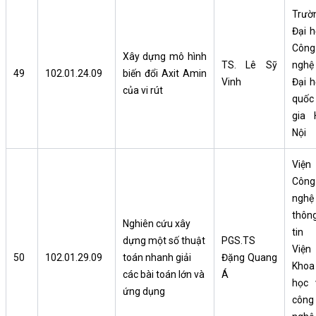
Trườ
Đại h
Công
Xây dựng mô hình
TS. Lê Sỹ
nghệ
49
102.01.24.09
biến đổi Axit Amin
Vinh
Đại h
của vi rút
quốc
gia 
Nội
Viện
Công
nghệ
thôn
Nghiên cứu xây
tin
dựng một số thuật
PGS.TS
Viện
50
102.01.29.09
toán nhanh giải
Đặng Quang
Khoa
các bài toán lớn và
Á
học 
ứng dụng
công