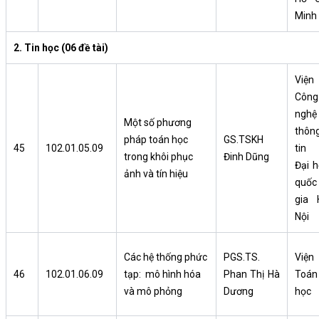
Minh
2. Tin học (06 đề tài)
Viện
Công
nghệ
Một số phương
thôn
pháp toán học
GS.TSKH
45
102.01.05.09
tin
trong khôi phục
Đinh Dũng
Đại h
ảnh và tín hiệu
quốc
gia 
Nội
Các hệ thống phức
PGS.TS.
Viện
46
102.01.06.09
tạp: mô hình hóa
Phan Thị Hà
Toán
và mô phỏng
Dương
học