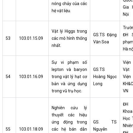
nóng chảy của các
Gia 
hệ vật liệu.
Nội
Trườ
Vật lý Higgs trong
GS.TS Đặng
ĐH 
53
103.01.15.09
các mô hình thống
Văn Soa
phạ
nhất.
Hà nộ
Sự vi phạm số
Viện
lepton và baryon
GS.TS
Vật l
54
103.01.16.09
trong vật lý hạt cơ
Hoàng Ngọc
Viện
bản và ứng dụng
Long
KH&
trong vũ trụ học.
VN
ĐH
Nghiên cứu lý
Khoa
thuyết các hiệu
Học 
ứng động trong
GS. TS
Nhiên
55
103.01.18.09
các hệ bán dẫn
Nguyễn
ĐH