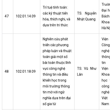
Trườ
Trí tuệ tính toán:
Đại h
các kỹ thuật tiến
TS. Nguyễn
47
102.01.14.09
Bách
hóa, thích nghi, và
Nhật Quang
Khoa
dựa trên tri thức
Hà Nộ
Nghiên cứu phát
Viện
triển các phương
Công
pháp luận và thuật
nghệ
toán giải một số
thôn
bài toán thuộc lĩnh
tin
vực công nghệ
TS. Vũ Như
Viện
48
102.01.18.09
thông tin và điều
Lân
Khoa
khiển học trong
học 
môi trường thông
công
tin mờ với ngữ
nghệ
nghĩa dựa trên đại
Việt
số gia tử
Nam