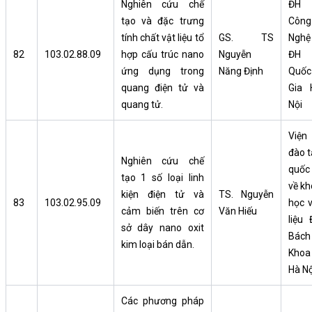
Nghiên cứu chế
ĐH
tạo và đặc trưng
Công
tính chất vật liệu tổ
GS. TS
Nghệ
82
103.02.88.09
hợp cấu trúc nano
Nguyễn
ĐH
ứng dụng trong
Năng Định
Quốc
quang điện tử và
Gia 
quang tử.
Nội
Viện
đào t
Nghiên cứu chế
quốc 
tạo 1 số loại linh
về kh
kiện điện tử và
TS. Nguyễn
83
103.02.95.09
học v
cảm biến trên cơ
Văn Hiếu
liệu 
sở dây nano oxit
Bách
kim loại bán dẫn.
Khoa
Hà Nộ
Các phương pháp