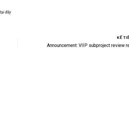
 tại
đây
KẾ TI