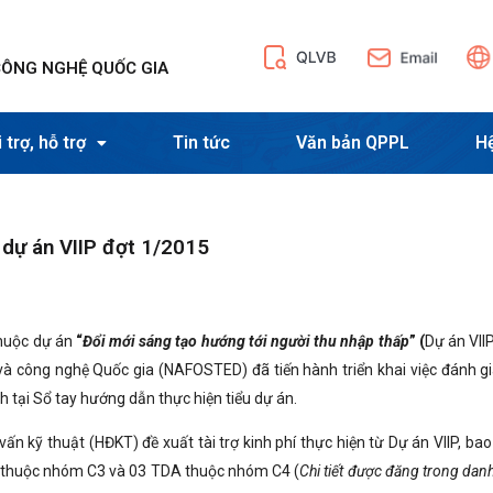
CÔNG NGHỆ QUỐC GIA
 trợ, hỗ trợ
Tin tức
Văn bản QPPL
H
 dự án VIIP đợt 1/2015
 thuộc dự án
“
Đổi mới sáng tạo hướng tới người thu nhập thấp
” (
Dự án VII
à công nghệ Quốc gia (NAFOSTED) đã tiến hành triển khai việc đánh gi
nh tại Sổ tay hướng dẫn thực hiện tiểu dự án.
ấn kỹ thuật (HĐKT) đề xuất tài trợ kinh phí thực hiện từ Dự án VIIP, ba
 thuộc nhóm C3 và 03 TDA thuộc nhóm C4 (
Chi tiết được đăng trong dan