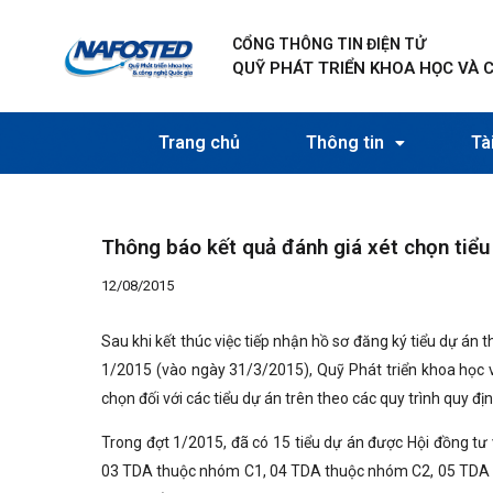
Nhảy
Điều
tới
hướng
CỔNG THÔNG TIN ĐIỆN TỬ
nội
bài
QUỸ PHÁT TRIỂN KHOA HỌC VÀ 
dung
viết
Trang chủ
Thông tin
Tài
Thông báo kết quả đánh giá xét chọn tiểu
12/08/2015
Sau khi kết thúc việc tiếp nhận hồ sơ đăng ký tiểu dự án
1/2015 (vào ngày 31/3/2015), Quỹ Phát triển khoa học v
chọn đối với các tiểu dự án trên theo các quy trình quy đị
Trong đợt 1/2015, đã có 15 tiểu dự án được Hội đồng tư v
03 TDA thuộc nhóm C1, 04 TDA thuộc nhóm C2, 05 TDA