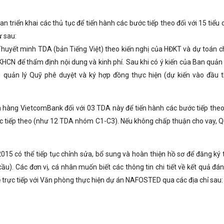
 triển khai các thủ tục để tiến hành các bước tiếp theo đối với 15 tiểu
ư sau:
uyết minh TDA (bản Tiếng Việt) theo kiến nghị của HĐKT và dự toán chi
HCN để thẩm định nội dung và kinh phí. Sau khi có ý kiến của Ban quản 
 quản lý Quỹ phê duyệt và ký hợp đồng thực hiện (dự kiến vào đầu 
 hàng VietcomBank đối với 03 TDA này để tiến hành các bước tiếp theo
c tiếp theo (như 12 TDA nhóm C1-C3). Nếu không chấp thuận cho vay, Q
2015 có thể tiếp tục chỉnh sửa, bổ sung và hoàn thiện hồ sơ để đăng ký 
ầu). Các đơn vị, cá nhân muốn biết các thông tin chi tiết về kết quả đán
ệ trực tiếp với Văn phòng thực hiện dự án NAFOSTED qua các địa chỉ sau: