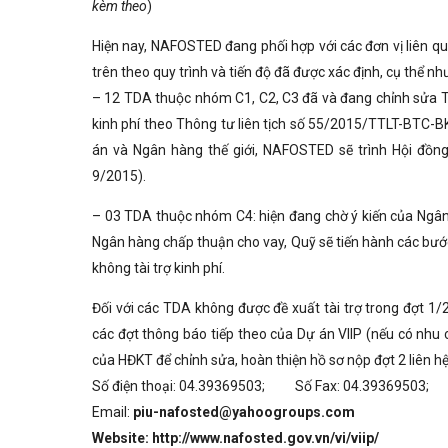
kèm theo
)
Hiện nay, NAFOSTED đang phối hợp với các đơn vị liên quan
trên theo quy trình và tiến độ đã được xác định, cụ thể nh
– 12 TDA thuộc nhóm C1, C2, C3 đã và đang chỉnh sửa Th
kinh phí theo Thông tư liên tịch số 55/2015/TTLT-BTC-BK
án và Ngân hàng thế giới, NAFOSTED sẽ trình Hội đồng
9/2015).
– 03 TDA thuộc nhóm C4: hiện đang chờ ý kiến của Ngân
Ngân hàng chấp thuận cho vay, Quỹ sẽ tiến hành các bướ
không tài trợ kinh phí.
Đối với các TDA không được đề xuất tài trợ trong đợt 1/
các đợt thông báo tiếp theo của Dự án VIIP (nếu có nhu c
của HĐKT để chỉnh sửa, hoàn thiện hồ sơ nộp đợt 2 liên h
Số điện thoại: 04.39369503; Số Fax: 04.39369503;
Email:
piu-nafosted@yahoogroups.com
Website:
http://www.nafosted.gov.vn/vi/viip/