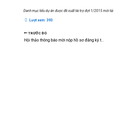
Danh mục tiểu dự án được đề xuất tài trợ
đợt 1/2015
mời tải
Lượt xem:
393
TRƯỚC ĐÓ
Hội thảo thông báo mời nộp hồ sơ đăng ký tiểu dự án VIIP lần II tại Hà Nội