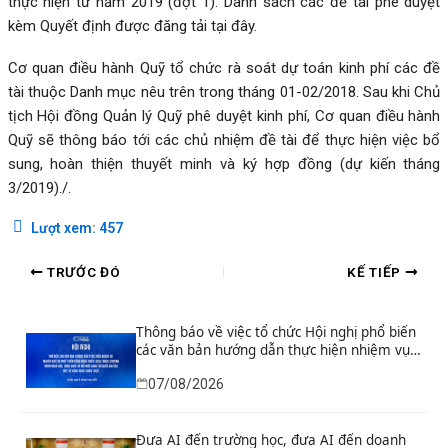
thực hiện từ năm 2019 (đợt 1). Danh sách các đề tài phê duyệt
kèm Quyết định được đăng tải
tại đây.
Cơ quan điều hành Quỹ tổ chức rà soát dự toán kinh phí các đề
tài thuộc Danh mục nêu trên trong tháng 01-02/2018. Sau khi Chủ
tịch Hội đồng Quản lý Quỹ phê duyệt kinh phí, Cơ quan điều hành
Quỹ sẽ thông báo tới các chủ nhiệm đề tài để thực hiện việc bổ
sung, hoàn thiện thuyết minh và ký hợp đồng (dự kiến tháng
3/2019)./.
Lượt xem:
457
TRƯỚC ĐÓ
KẾ TIẾP
Thông báo về việc tổ chức Hội nghị phổ biến
các văn bản hướng dẫn thực hiện nhiệm vụ
nghiên cứu và phát triển công nghệ chiến
07/08/2026
lược thuộc Chương trình khoa học, công
nghệ và đổi mới sáng tạo quốc gia đặc biệt
về công nghệ chiến lược
Đưa AI đến trường học, đưa AI đến doanh