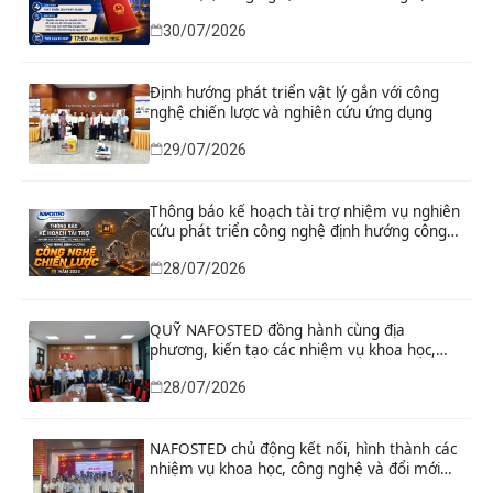
“Nghiên cứu khoa học tổng kết thi hành, đề
30/07/2026
xuất sửa đổi, bổ sung toàn diện Hiến pháp
năm 2013 đáp ứng yêu cầu phát triển đất
nước trong kỷ nguyên mới”
Định hướng phát triển vật lý gắn với công
nghệ chiến lược và nghiên cứu ứng dụng
29/07/2026
Thông báo kế hoạch tài trợ nhiệm vụ nghiên
cứu phát triển công nghệ định hướng công
nghệ chiến lược năm 2026
28/07/2026
QUỸ NAFOSTED đồng hành cùng địa
phương, kiến tạo các nhiệm vụ khoa học,
công nghệ và đổi mới sáng tạo từ nhu cầu
28/07/2026
phát triển thực tiễn
NAFOSTED chủ động kết nối, hình thành các
nhiệm vụ khoa học, công nghệ và đổi mới
sáng tạo từ nhu cầu thực tiễn của tỉnh Ninh