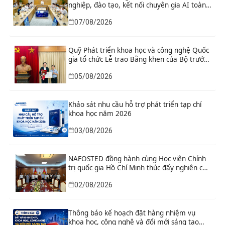
nghiệp, đào tạo, kết nối chuyên gia AI toàn
cầu
07/08/2026
Quỹ Phát triển khoa học và công nghệ Quốc
gia tổ chức Lễ trao Bằng khen của Bộ trưởng
và danh hiệu thi đua cho các tập thể, cá
05/08/2026
nhân có thành tích xuất sắc
Khảo sát nhu cầu hỗ trợ phát triển tạp chí
khoa học năm 2026
03/08/2026
NAFOSTED đồng hành cùng Học viện Chính
trị quốc gia Hồ Chí Minh thúc đẩy nghiên cứu
khoa học, công nghệ và đổi mới sáng tạo
02/08/2026
Thông báo kế hoạch đặt hàng nhiệm vụ
khoa học, công nghệ và đổi mới sáng tạo