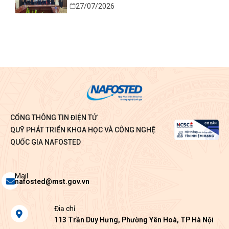
27/07/2026
Bình
CỔNG THÔNG TIN ĐIỆN TỬ
QUỸ PHÁT TRIỂN KHOA HỌC VÀ CÔNG NGHỆ
QUỐC GIA NAFOSTED
Envelope
Mail
nafosted@mst.gov.vn
Map-
Điạ chỉ
marker-
113 Trần Duy Hưng, Phường Yên Hoà, TP Hà Nội
alt