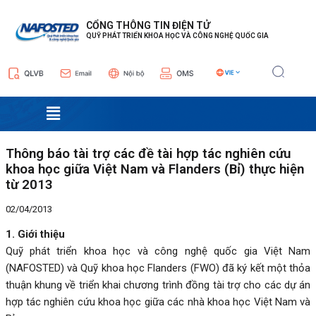
Nhảy
Điều
tới
hướng
CỔNG THÔNG TIN ĐIỆN TỬ
QUỸ PHÁT TRIỂN KHOA HỌC VÀ CÔNG NGHỆ QUỐC GIA
nội
bài
dung
viết
Menu
Thông báo tài trợ các đề tài hợp tác nghiên cứu
khoa học giữa Việt Nam và Flanders (Bỉ) thực hiện
từ 2013
02/04/2013
1. Giới thiệu
Quỹ phát triển khoa học và công nghệ quốc gia Việt Nam
(NAFOSTED) và Quỹ khoa học Flanders (FWO) đã ký kết một thỏa
thuận khung về triển khai chương trình đồng tài trợ cho các dự án
hợp tác nghiên cứu khoa học giữa các nhà khoa học Việt Nam và