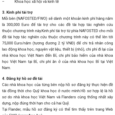
– Khoa học xã hội và kinh tế
3. Kinh phí tài trợ
Mỗi bên (NAFOSTED/FWO) sẽ dành một khoản kinh phí hàng năm
là 300,000 Euro để tài trợ cho các đề tài hợp tác nghiên cứu
thuộc chương trình này.Kinh phí tài trợ từ phía NAFOSTED cho mỗi
đề tài hợp tác nghiên cứu thuộc chương trình này có thể lên tới
75,000 Euro/năm (tương đương 2 tỷ VNĐ) để chi trả nhân công
lao động khoa học, nguyên vật liệu, thiết bị (nhỏ), chi phí đi lại của
nhà khoa học Việt Nam đến Bỉ, chi phí bảo hiểm của nhà khoa
học Việt Nam tại Bỉ, chi phí ăn ở của nhà khoa học Bỉ tại Việt
Nam.
4. Đăng ký hồ sơ đề tài
Các nhà khoa học của từng bên nộp hồ sơ đăng ký thực hiện đề
tài đồng thời cho Quỹ khoa học ở nước mình.Hồ sơ hợp lệ là hồ
sơ do nhà khoa học Việt Nam và Flanders cùng thống nhất xây
dựng, nộp đúng thời hạn cho cả hai Quỹ.
Tại Flander, mẫu hồ sơ đăng ký có thể tìm thấy trên trang Web