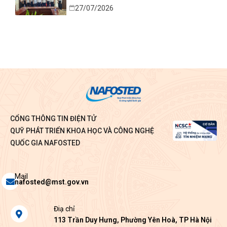
sáng tạo từ nhu cầu thực tiễn của tỉnh Ninh
27/07/2026
Bình
CỔNG THÔNG TIN ĐIỆN TỬ
QUỸ PHÁT TRIỂN KHOA HỌC VÀ CÔNG NGHỆ
QUỐC GIA NAFOSTED
Envelope
Mail
nafosted@mst.gov.vn
Map-
Điạ chỉ
marker-
113 Trần Duy Hưng, Phường Yên Hoà, TP Hà Nội
alt