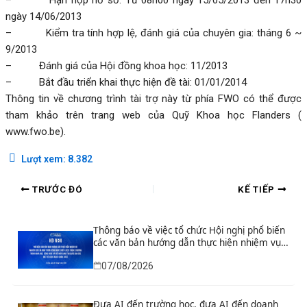
ngày 14/06/2013
– Kiểm tra tính hợp lệ, đánh giá của chuyên gia: tháng 6 ~
9/2013
– Đánh giá của Hội đồng khoa học: 11/2013
– Bắt đầu triển khai thực hiện đề tài: 01/01/2014
Thông tin về chương trình tài trợ này từ phía FWO có thể được
tham khảo trên trang web của Quỹ Khoa học Flanders (
www.fwo.be
).
Lượt xem:
8.382
TRƯỚC ĐÓ
KẾ TIẾP
Thông báo về việc tổ chức Hội nghị phổ biến
các văn bản hướng dẫn thực hiện nhiệm vụ
nghiên cứu và phát triển công nghệ chiến
07/08/2026
lược thuộc Chương trình khoa học, công
nghệ và đổi mới sáng tạo quốc gia đặc biệt
về công nghệ chiến lược
Đưa AI đến trường học, đưa AI đến doanh