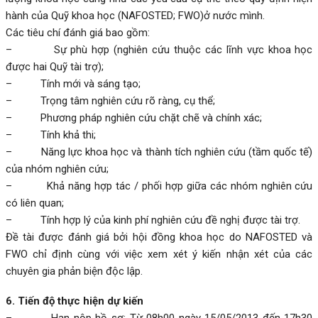
hành của Quỹ khoa học (NAFOSTED; FWO)ở nước mình.
Các tiêu chí đánh giá bao gồm:
– Sự phù hợp (nghiên cứu thuộc các lĩnh vực khoa học
được hai Quỹ tài trợ);
– Tính mới và sáng tạo;
– Trọng tâm nghiên cứu rõ ràng, cụ thể;
– Phương pháp nghiên cứu chặt chẽ và chính xác;
– Tính khả thi;
– Năng lực khoa học và thành tích nghiên cứu (tầm quốc tế)
của nhóm nghiên cứu;
– Khả năng hợp tác / phối hợp giữa các nhóm nghiên cứu
có liên quan;
– Tính hợp lý của kinh phí nghiên cứu đề nghị được tài trợ.
Đề tài được đánh giá bởi hội đồng khoa học do NAFOSTED và
FWO chỉ định cùng với việc xem xét ý kiến nhận xét của các
chuyên gia phản biện độc lập.
6. Tiến độ thực hiện dự kiến
– Hạn nộp hồ sơ: Từ 08h00 ngày 15/05/2013 đến 17h30