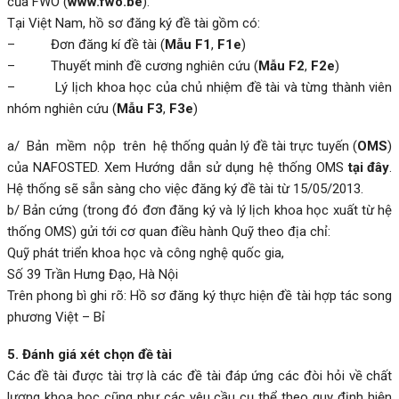
của FWO (
www.fwo.be
).
Tại Việt Nam, hồ sơ đăng ký đề tài gồm có:
– Đơn đăng kí đề tài (
Mẫu F1
,
F1e
)
– Thuyết minh đề cương nghiên cứu (
Mẫu F2
,
F2e
)
– Lý lịch khoa học của chủ nhiệm đề tài và từng thành viên
nhóm nghiên cứu (
Mẫu F3
,
F3e
)
a/ Bản mềm nộp trên
hệ thống quản lý đề tài trực tuyến (
OMS
)
của NAFOSTED. Xem Hướng dẫn sử dụng hệ thống OMS
tại đây
.
Hệ thống sẽ sẵn sàng cho việc đăng ký đề tài từ 15/05/2013.
b/ Bản cứng (trong đó đơn đăng ký và lý lịch khoa học xuất từ hệ
thống OMS) gửi tới cơ quan điều hành Quỹ theo địa chỉ:
Quỹ phát triển khoa học và công nghệ quốc gia,
Số 39 Trần Hưng Đạo, Hà Nội
Trên phong bì ghi rõ: Hồ sơ đăng ký thực hiện đề tài hợp tác song
phương Việt – Bỉ
5. Đánh giá xét chọn đề tài
Các đề tài được tài trợ là các đề tài đáp ứng các đòi hỏi về chất
lượng khoa học cũng như các yêu cầu cụ thể theo quy định hiện