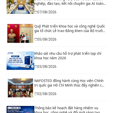
nghiệp, đào tạo, kết nối chuyên gia AI toàn
cầu
07/08/2026
Quỹ Phát triển khoa học và công nghệ Quốc
gia tổ chức Lễ trao Bằng khen của Bộ trưởng
và danh hiệu thi đua cho các tập thể, cá
05/08/2026
nhân có thành tích xuất sắc
Khảo sát nhu cầu hỗ trợ phát triển tạp chí
khoa học năm 2026
03/08/2026
NAFOSTED đồng hành cùng Học viện Chính
trị quốc gia Hồ Chí Minh thúc đẩy nghiên cứu
khoa học, công nghệ và đổi mới sáng tạo
02/08/2026
Thông báo kế hoạch đặt hàng nhiệm vụ
khoa học, công nghệ và đổi mới sáng tạo