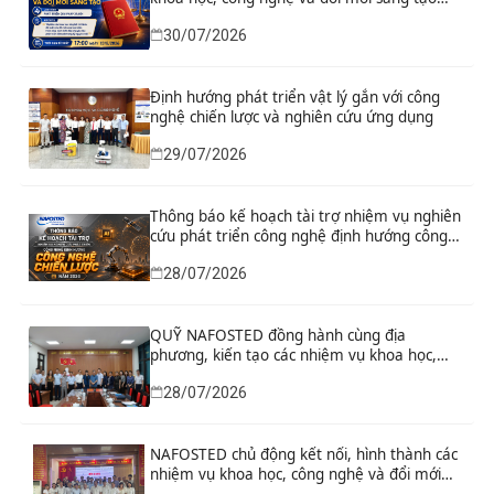
“Nghiên cứu khoa học tổng kết thi hành, đề
30/07/2026
xuất sửa đổi, bổ sung toàn diện Hiến pháp
năm 2013 đáp ứng yêu cầu phát triển đất
nước trong kỷ nguyên mới”
Định hướng phát triển vật lý gắn với công
nghệ chiến lược và nghiên cứu ứng dụng
29/07/2026
Thông báo kế hoạch tài trợ nhiệm vụ nghiên
cứu phát triển công nghệ định hướng công
nghệ chiến lược năm 2026
28/07/2026
QUỸ NAFOSTED đồng hành cùng địa
phương, kiến tạo các nhiệm vụ khoa học,
công nghệ và đổi mới sáng tạo từ nhu cầu
28/07/2026
phát triển thực tiễn
NAFOSTED chủ động kết nối, hình thành các
nhiệm vụ khoa học, công nghệ và đổi mới