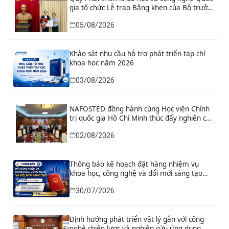
gia tổ chức Lễ trao Bằng khen của Bộ trưởng
và danh hiệu thi đua cho các tập thể, cá
05/08/2026
nhân có thành tích xuất sắc
Khảo sát nhu cầu hỗ trợ phát triển tạp chí
khoa học năm 2026
03/08/2026
NAFOSTED đồng hành cùng Học viện Chính
trị quốc gia Hồ Chí Minh thúc đẩy nghiên cứu
khoa học, công nghệ và đổi mới sáng tạo
02/08/2026
Thông báo kế hoạch đặt hàng nhiệm vụ
khoa học, công nghệ và đổi mới sáng tạo
“Nghiên cứu khoa học tổng kết thi hành, đề
30/07/2026
xuất sửa đổi, bổ sung toàn diện Hiến pháp
năm 2013 đáp ứng yêu cầu phát triển đất
nước trong kỷ nguyên mới”
Định hướng phát triển vật lý gắn với công
nghệ chiến lược và nghiên cứu ứng dụng