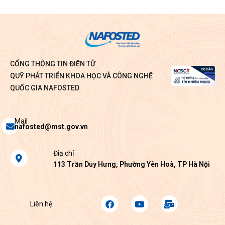
CỔNG THÔNG TIN ĐIỆN TỬ
QUỸ PHÁT TRIỂN KHOA HỌC VÀ CÔNG NGHỆ
QUỐC GIA NAFOSTED
Envelope
Mail
nafosted@mst.gov.vn
Map-
Điạ chỉ
marker-
113 Trần Duy Hưng, Phường Yên Hoà, TP Hà Nội
alt
Facebook
Youtube
Mail-
Liên hệ:
bulk