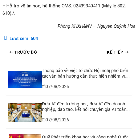
– Hỗ trợ về tin học, hệ thống OMS: 02439340411 (Máy lẻ 802;
610)./.
P
h
òng KHXH&NV – Nguyễn Quỳnh Hoa
Lượt xem:
604
TRƯỚC ĐÓ
KẾ TIẾP
Thông báo về việc tổ chức Hội nghị phổ biến
các văn bản hướng dẫn thực hiện nhiệm vụ
nghiên cứu và phát triển công nghệ chiến
07/08/2026
lược thuộc Chương trình khoa học, công
nghệ và đổi mới sáng tạo quốc gia đặc biệt
về công nghệ chiến lược
Đưa AI đến trường học, đưa AI đến doanh
nghiệp, đào tạo, kết nối chuyên gia AI toàn
cầu
07/08/2026
Quỹ Phát triển khoa học và công nghệ Quốc