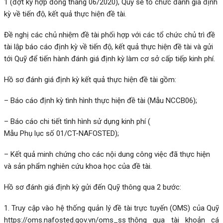
1 (đợt ký hợp đồng tháng 06/2020), Quỹ sẽ tổ chức đánh giá định
kỳ về tiến độ, kết quả thực hiện đề tài.
Đề nghị các chủ nhiệm đề tài phối hợp với các tổ chức chủ trì đề
tài lập báo cáo định kỳ về tiến độ, kết quả thực hiện đề tài và gửi
tới Quỹ để tiến hành đánh giá định kỳ làm cơ sở cấp tiếp kinh phí.
Hồ sơ đánh giá định kỳ kết quả thực hiện đề tài gồm:
– Báo cáo định kỳ tình hình thực hiện đề tài (
Mẫu NCCB06
);
– Báo cáo chi tiết tình hình sử dụng kinh phí (
Mẫu Phụ lục số 01/CT-NAFOSTED
);
– Kết quả minh chứng cho các nội dung công việc đã thực hiện
và sản phẩm nghiên cứu khoa học của đề tài.
Hồ sơ đánh giá định kỳ gửi đến Quỹ thông qua 2 bước:
1. Truy cập vào hệ thống quản lý đề tài trực tuyến (OMS) của Quỹ
https://oms.nafosted.gov.vn/oms_ss
thông qua tài khoản cá