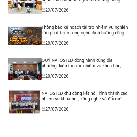
29/07/2026
Thông báo kế hoạch tài trợ nhiệm vụ nghiên
cứu phát triển công nghệ định hướng công
nghệ chiến lược năm 2026
28/07/2026
QUỸ NAFOSTED đồng hành cùng địa
phương, kiến tạo các nhiệm vụ khoa học,
công nghệ và đổi mới sáng tạo từ nhu cầu
28/07/2026
phát triển thực tiễn
NAFOSTED chủ động kết nối, hình thành các
nhiệm vụ khoa học, công nghệ và đổi mới
sáng tạo từ nhu cầu thực tiễn của tỉnh Ninh
27/07/2026
Bình