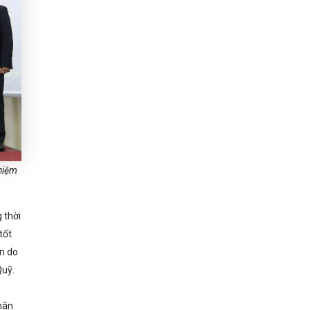
hiệm
 thời
tốt
ản do
Quỹ.
hân