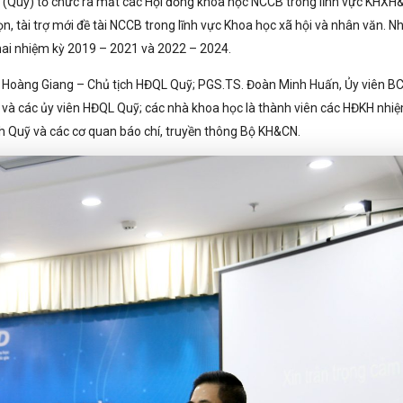
a (Quỹ) tổ chức ra mắt các Hội đồng khoa học NCCB trong lĩnh vực KHX
n, tài trợ mới đề tài NCCB trong lĩnh vực Khoa học xã hội và nhân văn. N
hai nhiệm kỳ 2019 – 2021 và 2022 – 2024.
oàng Giang – Chủ tịch HĐQL Quỹ; PGS.TS. Đoàn Minh Huấn, Ủy viên B
 và các ủy viên HĐQL Quỹ; các nhà khoa học là thành viên các HĐKH nhi
 Quỹ và các cơ quan báo chí, truyền thông Bộ KH&CN.