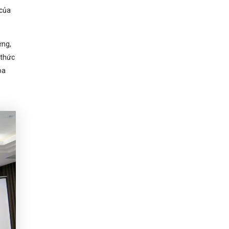
 của
ững,
 thức
oa