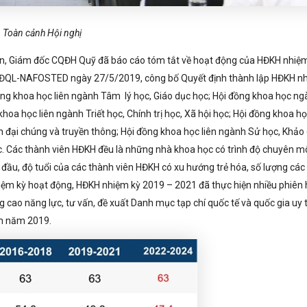
Toàn cảnh Hội nghị
, Giám đốc CQĐH Quỹ đã báo cáo tóm tắt về hoạt động của HĐKH nhiệ
-HĐQL-NAFOSTED ngày 27/5/2019, công bố Quyết định thành lập HĐKH n
ng khoa học liên ngành Tâm lý học, Giáo dục học; Hội đồng khoa học n
hoa học liên ngành Triết học, Chính trị học, Xã hội học; Hội đồng khoa h
n đại chúng và truyền thông; Hội đồng khoa học liên ngành Sử học, Khảo
c. Các thành viên HĐKH đều là những nhà khoa học có trình độ chuyên m
 đầu, độ tuổi của các thành viên HĐKH có xu hướng trẻ hóa, số lượng các
iệm kỳ hoạt động, HĐKH nhiệm kỳ 2019 – 2021 đã thực hiện nhiều phiên
 cao năng lực, tư vấn, đề xuất Danh mục tạp chí quốc tế và quốc gia uy t
nh năm 2019.