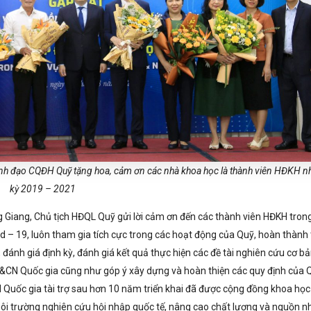
ãnh đạo CQĐH Quỹ tặng hoa, cảm ơn các nhà khoa học là thành viên HĐKH n
kỳ 2019 – 2021
 Giang, Chủ tịch HĐQL Quỹ gửi lời cảm ơn đến các thành viên HĐKH trong
d – 19, luôn tham gia tích cực trong các hoạt động của Quỹ, hoàn thành 
đánh giá định kỳ, đánh giá kết quả thực hiện các đề tài nghiên cứu cơ b
H&CN Quốc gia cũng như góp ý xây dựng và hoàn thiện các quy định của 
 Quốc gia tài trợ sau hơn 10 năm triển khai đã được cộng đồng khoa học
môi trường nghiên cứu hội nhập quốc tế, nâng cao chất lượng và nguồn n