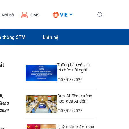
ệ thống STM
Liên hệ
át
Thông báo về việc
tổ chức Hội nghị
phổ biến các văn
07/08/2026
bản hướng dẫn
thực hiện nhiệm vụ
nghiên cứu và phát
CB)
triển công nghệ
Đưa AI đến trường
chiến lược thuộc
học, đưa AI đến
Giang
Chương trình khoa
doanh nghiệp, đào
 2024
07/08/2026
học, công nghệ và
tạo, kết nối chuyên
đổi mới sáng tạo
gia AI toàn cầu
quốc gia đặc biệt về
công nghệ chiến
Quỹ Phát triển khoa