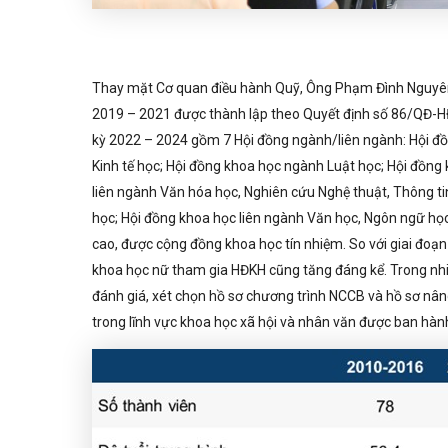
Thay mặt Cơ quan điều hành Quỹ, Ông Phạm Đình Nguyên
2019 – 2021 được thành lập theo Quyết định số 86/QĐ
kỳ 2022 – 2024 gồm 7 Hội đồng ngành/liên ngành: Hội đồ
Kinh tế học; Hội đồng khoa học ngành Luật học; Hội đồng k
liên ngành Văn hóa học, Nghiên cứu Nghệ thuật, Thông ti
học; Hội đồng khoa học liên ngành Văn học, Ngôn ngữ họ
cao, được cộng đồng khoa học tín nhiệm. So với giai đoạn
khoa học nữ tham gia HĐKH cũng tăng đáng kể. Trong nh
đánh giá, xét chọn hồ sơ chương trình NCCB và hồ sơ nâng
trong lĩnh vực khoa học xã hội và nhân văn được ban hà