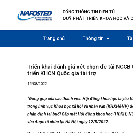
Nhảy
Điều
tới
hướng
CỔNG THÔNG TIN ĐIỆN TỬ
nội
bài
QUỸ PHÁT TRIỂN KHOA HỌC VÀ 
dung
viết
Trang chủ
Thông tin
Tài
Triển khai đánh giá xét chọn đề tài NCCB 
triển KHCN Quốc gia tài trợ
15/08/2022
“Đóng góp của các thành viên Hội đồng khoa học là yếu t
trong lĩnh vực Khoa học xã hội và nhân văn (KHXH&NV) 
nhận định tại buổi Gặp mặt Hội đồng khoa học (HĐKH) 
vừa được tổ chức tại Hà Nội ngày 12/8/2022.