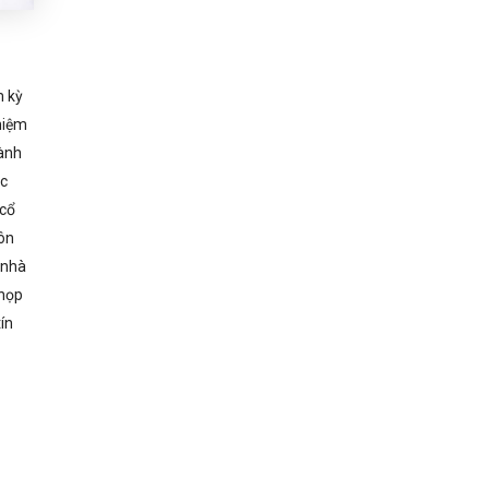
m kỳ
hiệm
gành
ọc
 cổ
ôn
 nhà
 họp
ín