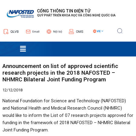
Nhảy
Điều
tới
hướng
CỔNG THÔNG TIN ĐIỆN TỬ
QUỸ PHÁT TRIỂN KHOA HỌC VÀ CÔNG NGHỆ QUỐC GIA
nội
bài
dung
viết
Menu
Announcement on list of approved scientific
research projects in the 2018 NAFOSTED –
NHMRC Bilateral Joint Funding Program
12/12/2018
National Foundation for Science and Technology (NAFOSTED)
and National Health and Medical Research Council (NHMRC)
would like to inform the List of 07 research projects approved for
funding in the framework of 2018 NAFOSTED – NHMRC Bilateral
Joint Funding Program.