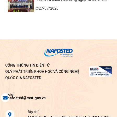
sáng tạo từ nhu cầu thực tiễn của tỉnh Ninh
27/07/2026
Bình
CỔNG THÔNG TIN ĐIỆN TỬ
QUỸ PHÁT TRIỂN KHOA HỌC VÀ CÔNG NGHỆ
QUỐC GIA NAFOSTED
Envelope
Mail
nafosted@mst.gov.vn
Map-
Điạ chỉ
marker-