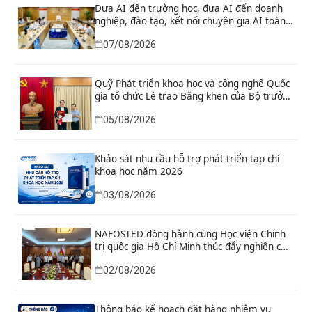
Đưa AI đến trường học, đưa AI đến doanh
nghiệp, đào tạo, kết nối chuyên gia AI toàn
cầu
07/08/2026
Quỹ Phát triển khoa học và công nghệ Quốc
gia tổ chức Lễ trao Bằng khen của Bộ trưởng
và danh hiệu thi đua cho các tập thể, cá
05/08/2026
nhân có thành tích xuất sắc
Khảo sát nhu cầu hỗ trợ phát triển tạp chí
khoa học năm 2026
03/08/2026
NAFOSTED đồng hành cùng Học viện Chính
trị quốc gia Hồ Chí Minh thúc đẩy nghiên cứu
khoa học, công nghệ và đổi mới sáng tạo
02/08/2026
Thông báo kế hoạch đặt hàng nhiệm vụ