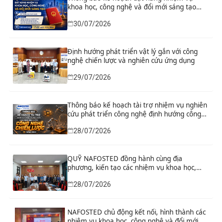
khoa học, công nghệ và đổi mới sáng tạo
“Nghiên cứu khoa học tổng kết thi hành, đề
30/07/2026
xuất sửa đổi, bổ sung toàn diện Hiến pháp
năm 2013 đáp ứng yêu cầu phát triển đất
nước trong kỷ nguyên mới”
Định hướng phát triển vật lý gắn với công
nghệ chiến lược và nghiên cứu ứng dụng
29/07/2026
Thông báo kế hoạch tài trợ nhiệm vụ nghiên
cứu phát triển công nghệ định hướng công
nghệ chiến lược năm 2026
28/07/2026
QUỸ NAFOSTED đồng hành cùng địa
phương, kiến tạo các nhiệm vụ khoa học,
công nghệ và đổi mới sáng tạo từ nhu cầu
28/07/2026
phát triển thực tiễn
NAFOSTED chủ động kết nối, hình thành các
nhiệm vụ khoa học, công nghệ và đổi mới