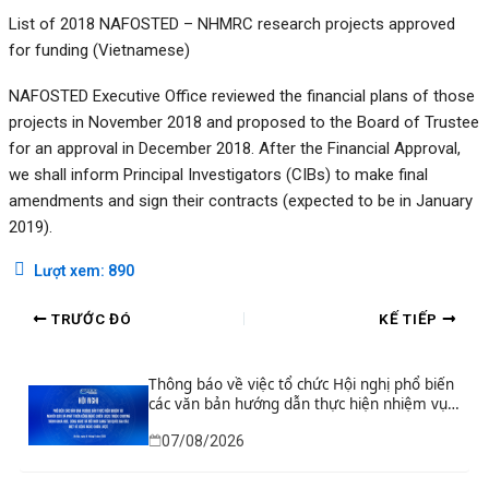
List of 2018 NAFOSTED – NHMRC research projects approved
for funding (Vietnamese)
NAFOSTED Executive Office reviewed the financial plans of those
projects in November 2018 and proposed to the Board of Trustee
for an approval in December 2018. After the Financial Approval,
we shall inform Principal Investigators (CIBs) to make final
amendments and sign their contracts (expected to be in January
2019).
Lượt xem:
890
TRƯỚC ĐÓ
KẾ TIẾP
Thông báo về việc tổ chức Hội nghị phổ biến
các văn bản hướng dẫn thực hiện nhiệm vụ
nghiên cứu và phát triển công nghệ chiến
07/08/2026
lược thuộc Chương trình khoa học, công
nghệ và đổi mới sáng tạo quốc gia đặc biệt
về công nghệ chiến lược