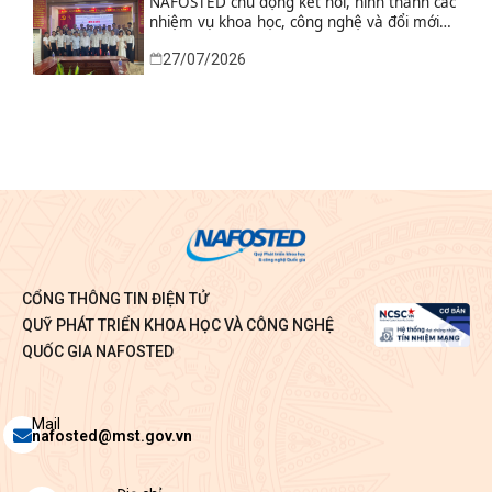
NAFOSTED chủ động kết nối, hình thành các
nhiệm vụ khoa học, công nghệ và đổi mới
sáng tạo từ nhu cầu thực tiễn của tỉnh Ninh
27/07/2026
Bình
CỔNG THÔNG TIN ĐIỆN TỬ
QUỸ PHÁT TRIỂN KHOA HỌC VÀ CÔNG NGHỆ
QUỐC GIA NAFOSTED
Envelope
Mail
nafosted@mst.gov.vn