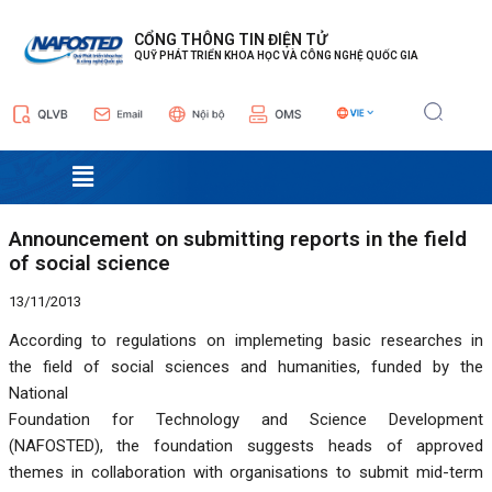
Nhảy
Điều
tới
hướng
CỔNG THÔNG TIN ĐIỆN TỬ
QUỸ PHÁT TRIỂN KHOA HỌC VÀ CÔNG NGHỆ QUỐC GIA
nội
bài
dung
viết
Menu
Announcement on submitting reports in the field
of social science
13/11/2013
According to regulations on implemeting basic researches in
the field of social sciences and humanities, funded by the
National
Foundation for Technology and Science Development
(NAFOSTED), the foundation suggests heads of approved
themes in collaboration with organisations to submit mid-term