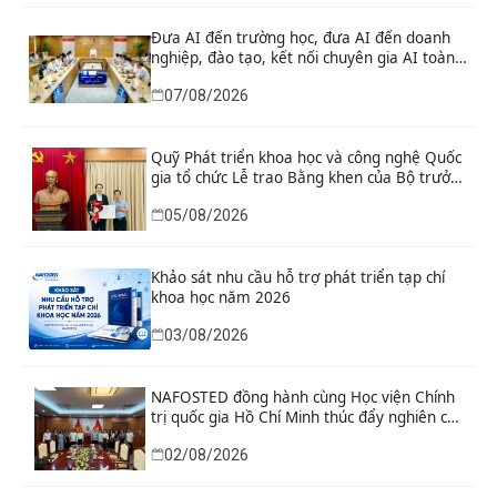
về công nghệ chiến lược
Đưa AI đến trường học, đưa AI đến doanh
nghiệp, đào tạo, kết nối chuyên gia AI toàn
cầu
07/08/2026
Quỹ Phát triển khoa học và công nghệ Quốc
gia tổ chức Lễ trao Bằng khen của Bộ trưởng
và danh hiệu thi đua cho các tập thể, cá
05/08/2026
nhân có thành tích xuất sắc
Khảo sát nhu cầu hỗ trợ phát triển tạp chí
khoa học năm 2026
03/08/2026
NAFOSTED đồng hành cùng Học viện Chính
trị quốc gia Hồ Chí Minh thúc đẩy nghiên cứu
khoa học, công nghệ và đổi mới sáng tạo
02/08/2026