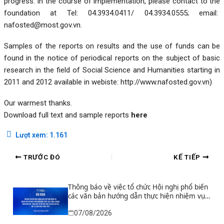
progress. In the course of implementation, please contact to the
foundation at Tel: 04.3934.0411/ 04.3934.0555; email:
nafosted@most.gov.vn
.
Samples of the reports on results and the use of funds can be
found in the notice of periodical reports on the subject of basic
research in the field of Social Science and Humanities starting in
2011 and 2012 available in webiste:
http://www.nafosted.gov.vn
)
Our warmest thanks.
Download full text and sample reports
here
Lượt xem:
1.161
TRƯỚC ĐÓ
KẾ TIẾP
Thông báo về việc tổ chức Hội nghị phổ biến
các văn bản hướng dẫn thực hiện nhiệm vụ
nghiên cứu và phát triển công nghệ chiến
07/08/2026
lược thuộc Chương trình khoa học, công
nghệ và đổi mới sáng tạo quốc gia đặc biệt