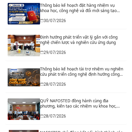
Thông báo kế hoạch đặt hàng nhiệm vụ
khoa học, công nghệ và đổi mới sáng tạo
“Nghiên cứu khoa học tổng kết thi hành, đề
30/07/2026
xuất sửa đổi, bổ sung toàn diện Hiến pháp
năm 2013 đáp ứng yêu cầu phát triển đất
nước trong kỷ nguyên mới”
Định hướng phát triển vật lý gắn với công
nghệ chiến lược và nghiên cứu ứng dụng
29/07/2026
Thông báo kế hoạch tài trợ nhiệm vụ nghiên
cứu phát triển công nghệ định hướng công
nghệ chiến lược năm 2026
28/07/2026
QUỸ NAFOSTED đồng hành cùng địa
phương, kiến tạo các nhiệm vụ khoa học,
công nghệ và đổi mới sáng tạo từ nhu cầu
28/07/2026
phát triển thực tiễn