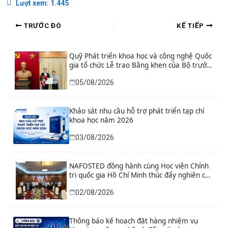
Lượt xem:
1.445
TRƯỚC ĐÓ
KẾ TIẾP
Quỹ Phát triển khoa học và công nghệ Quốc
gia tổ chức Lễ trao Bằng khen của Bộ trưởng
và danh hiệu thi đua cho các tập thể, cá
05/08/2026
nhân có thành tích xuất sắc
Khảo sát nhu cầu hỗ trợ phát triển tạp chí
khoa học năm 2026
03/08/2026
NAFOSTED đồng hành cùng Học viện Chính
trị quốc gia Hồ Chí Minh thúc đẩy nghiên cứu
khoa học, công nghệ và đổi mới sáng tạo
02/08/2026
Thông báo kế hoạch đặt hàng nhiệm vụ