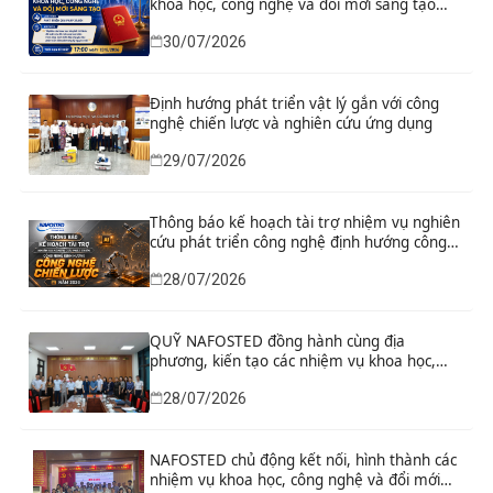
khoa học, công nghệ và đổi mới sáng tạo
“Nghiên cứu khoa học tổng kết thi hành, đề
30/07/2026
xuất sửa đổi, bổ sung toàn diện Hiến pháp
năm 2013 đáp ứng yêu cầu phát triển đất
nước trong kỷ nguyên mới”
Định hướng phát triển vật lý gắn với công
nghệ chiến lược và nghiên cứu ứng dụng
29/07/2026
Thông báo kế hoạch tài trợ nhiệm vụ nghiên
cứu phát triển công nghệ định hướng công
nghệ chiến lược năm 2026
28/07/2026
QUỸ NAFOSTED đồng hành cùng địa
phương, kiến tạo các nhiệm vụ khoa học,
công nghệ và đổi mới sáng tạo từ nhu cầu
28/07/2026
phát triển thực tiễn
NAFOSTED chủ động kết nối, hình thành các
nhiệm vụ khoa học, công nghệ và đổi mới