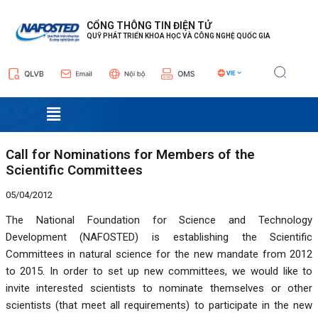
Nhảy
Điều
tới
hướng
CỔNG THÔNG TIN ĐIỆN TỬ
QUỸ PHÁT TRIỂN KHOA HỌC VÀ CÔNG NGHỆ QUỐC GIA
nội
bài
dung
viết
Menu
Call for Nominations for Members of the
Scientific Committees
05/04/2012
The National Foundation for Science and Technology
Development (NAFOSTED) is establishing the Scientific
Committees in natural science for the new mandate from 2012
to 2015. In order to set up new committees, we would like to
invite interested scientists to nominate themselves or other
scientists (that meet all requirements) to participate in the new