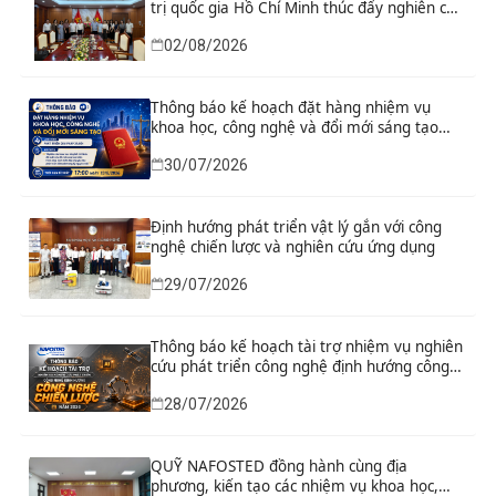
trị quốc gia Hồ Chí Minh thúc đẩy nghiên cứu
khoa học, công nghệ và đổi mới sáng tạo
02/08/2026
Thông báo kế hoạch đặt hàng nhiệm vụ
khoa học, công nghệ và đổi mới sáng tạo
“Nghiên cứu khoa học tổng kết thi hành, đề
30/07/2026
xuất sửa đổi, bổ sung toàn diện Hiến pháp
năm 2013 đáp ứng yêu cầu phát triển đất
nước trong kỷ nguyên mới”
Định hướng phát triển vật lý gắn với công
nghệ chiến lược và nghiên cứu ứng dụng
29/07/2026
Thông báo kế hoạch tài trợ nhiệm vụ nghiên
cứu phát triển công nghệ định hướng công
nghệ chiến lược năm 2026
28/07/2026
QUỸ NAFOSTED đồng hành cùng địa
phương, kiến tạo các nhiệm vụ khoa học,