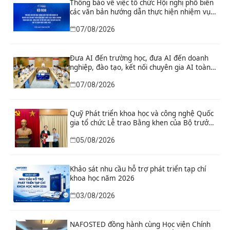
Thông báo về việc tổ chức Hội nghị phổ biến
các văn bản hướng dẫn thực hiện nhiệm vụ
nghiên cứu và phát triển công nghệ chiến
07/08/2026
lược thuộc Chương trình khoa học, công
nghệ và đổi mới sáng tạo quốc gia đặc biệt
về công nghệ chiến lược
Đưa AI đến trường học, đưa AI đến doanh
nghiệp, đào tạo, kết nối chuyên gia AI toàn
cầu
07/08/2026
Quỹ Phát triển khoa học và công nghệ Quốc
gia tổ chức Lễ trao Bằng khen của Bộ trưởng
và danh hiệu thi đua cho các tập thể, cá
05/08/2026
nhân có thành tích xuất sắc
Khảo sát nhu cầu hỗ trợ phát triển tạp chí
khoa học năm 2026
03/08/2026
NAFOSTED đồng hành cùng Học viện Chính