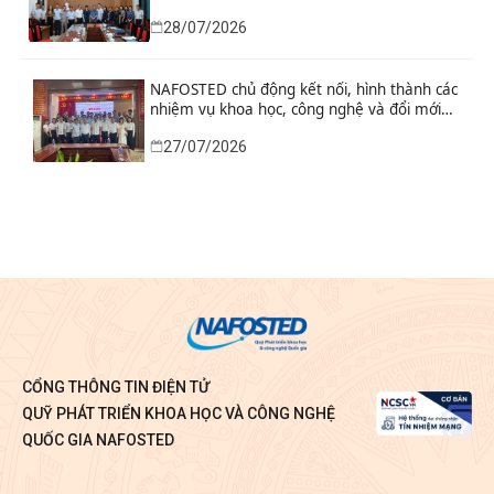
công nghệ và đổi mới sáng tạo từ nhu cầu
28/07/2026
phát triển thực tiễn
NAFOSTED chủ động kết nối, hình thành các
nhiệm vụ khoa học, công nghệ và đổi mới
sáng tạo từ nhu cầu thực tiễn của tỉnh Ninh
27/07/2026
Bình
CỔNG THÔNG TIN ĐIỆN TỬ
QUỸ PHÁT TRIỂN KHOA HỌC VÀ CÔNG NGHỆ
QUỐC GIA NAFOSTED