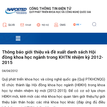
Nhảy
Điều
tới
hướng
CỔNG THÔNG TIN ĐIỆN TỬ
QUỸ PHÁT TRIỂN KHOA HỌC VÀ CÔNG NGHỆ QUỐC GIA
nội
bài
dung
viết
Menu
Thông báo giới thiệu và đề xuất danh sách Hội
đồng khoa học ngành trong KHTN nhiệm kỳ 2012-
2015
04/04/2012
Quỹ phát triển khoa học và công nghệ quốc gia (Quỹ PTKHCNQG)
tổ chức thành lập Hội đồng khoa học ngành (HĐKH) trong khoa
học tự nhiên nhiệm kỳ mới (2012-2015). Để có cơ sở lựa chọn
HĐKH mới, kính mời các nhà khoa học quan tâm giới thiệu/tự giới
thiệu bản thân hoặc các nhà khoa học khác (đáp ứng đủ điều