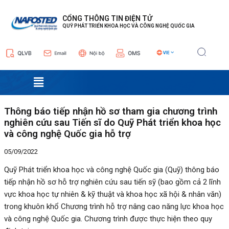
Nhảy
Điều
tới
hướng
CỔNG THÔNG TIN ĐIỆN TỬ
QUỸ PHÁT TRIỂN KHOA HỌC VÀ CÔNG NGHỆ QUỐC GIA
nội
bài
dung
viết
Menu
Thông báo tiếp nhận hồ sơ tham gia chương trình
nghiên cứu sau Tiến sĩ do Quỹ Phát triển khoa học
và công nghệ Quốc gia hỗ trợ
05/09/2022
Quỹ Phát triển khoa học và công nghệ Quốc gia (Quỹ) thông báo
tiếp nhận hồ sơ hỗ trợ nghiên cứu sau tiến sỹ (bao gồm cả 2 lĩnh
vực khoa học tự nhiên & kỹ thuật và khoa học xã hội & nhân văn)
trong khuôn khổ Chương trình hỗ trợ nâng cao năng lực khoa học
và công nghệ Quốc gia. Chương trình được thực hiện theo quy