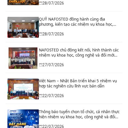
28/07/2026
QUỸ NAFOSTED đồng hành cùng địa
phương, kiến tạo các nhiệm vụ khoa học,
công nghệ và đổi mới sáng tạo từ nhu cầu
28/07/2026
phát triển thực tiễn
NAFOSTED chủ động kết nối, hình thành các
nhiệm vụ khoa học, công nghệ và đổi mới
sáng tạo từ nhu cầu thực tiễn của tỉnh Ninh
27/07/2026
Bình
Việt Nam – Nhật Bản triển khai 5 nhiệm vụ
hợp tác nghiên cứu lĩnh vực bán dẫn
22/07/2026
Thông báo tuyển chọn tổ chức, cá nhân thực
hiện nhiệm vụ khoa học, công nghệ và đổi
mới sáng tạo đặt hàng năm 2026
22/07/2026