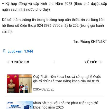
– Ký hợp đồng và cấp kinh phí: Năm 2023 (theo phê duyệt cấp
ngân sách nhà nước cho Quỹ)
Để có thêm thông tin trong trường hợp cần thiết, xin vui lòng liên
hệ theo số điện thoại 024 3936 7750 máy lẻ 202 (trong giờ hành
chính).
Tin: Phòng KHTN&KT
Lượt xem:
1.944
TRƯỚC ĐÓ
KẾ TIẾP
Quỹ Phát triển khoa học và công nghệ Quốc
gia tổ chức Lễ trao Bằng khen của Bộ trưởng
và danh hiệu thi đua cho các tập thể, cá
05/08/2026
nhân có thành tích xuất sắc
Khảo sát nhu cầu hỗ trợ phát triển tạp chí
khoa học năm 2026