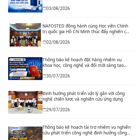
03/08/2026
NAFOSTED đồng hành cùng Học viện Chính
trị quốc gia Hồ Chí Minh thúc đẩy nghiên cứu
khoa học, công nghệ và đổi mới sáng tạo
02/08/2026
Thông báo kế hoạch đặt hàng nhiệm vụ
khoa học, công nghệ và đổi mới sáng tạo
“Nghiên cứu khoa học tổng kết thi hành, đề
30/07/2026
xuất sửa đổi, bổ sung toàn diện Hiến pháp
năm 2013 đáp ứng yêu cầu phát triển đất
nước trong kỷ nguyên mới”
Định hướng phát triển vật lý gắn với công
nghệ chiến lược và nghiên cứu ứng dụng
29/07/2026
Thông báo kế hoạch tài trợ nhiệm vụ nghiên
cứu phát triển công nghệ định hướng công
nghệ chiến lược năm 2026