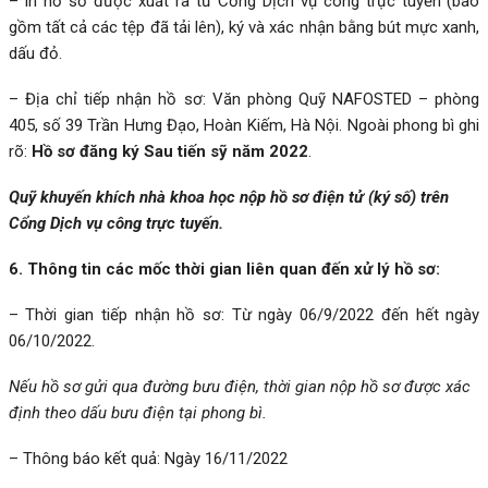
– In hồ sơ được xuất ra từ Cổng Dịch vụ công trực tuyến (bao
gồm tất cả các tệp đã tải lên), ký và xác nhận bằng bút mực xanh,
dấu đỏ.
– Địa chỉ tiếp nhận hồ sơ: Văn phòng Quỹ NAFOSTED – phòng
405, số 39 Trần Hưng Đạo, Hoàn Kiếm, Hà Nội. Ngoài phong bì ghi
rõ:
Hồ sơ đăng ký Sau tiến sỹ năm 2022
.
Quỹ khuyến khích nhà khoa học
nộp hồ sơ điện tử (
ký số
)
trên
Cổng Dịch vụ công trực tuyến
.
6. Thông tin các mốc thời gian liên quan đến xử lý hồ sơ:
– Thời gian tiếp nhận hồ sơ: Từ ngày 06/9/2022 đến hết ngày
06/10/2022.
Nếu hồ sơ gửi qua đường bưu điện, thời gian nộp hồ sơ được xác
định theo dấu bưu điện tại phong bì.
– Thông báo kết quả: Ngày 16/11/2022