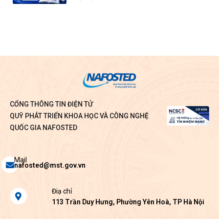
CỔNG THÔNG TIN ĐIỆN TỬ
QUỸ PHÁT TRIỂN KHOA HỌC VÀ CÔNG NGHỆ
QUỐC GIA NAFOSTED
Envelope
Mail
nafosted@mst.gov.vn
Map-
Điạ chỉ
marker-
113 Trần Duy Hưng, Phường Yên Hoà, TP Hà Nội
alt