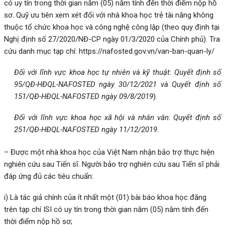
có uy tín trong thời gian năm (05) năm tính đến thời điểm nộp hồ
sơ. Quỹ ưu tiên xem xét đối với nhà khoa học trẻ tài năng không
thuộc tổ chức khoa học và công nghệ công lập (theo quy định tại
Nghị định số 27/2020/NĐ-CP ngày 01/3/2020 của Chính phủ). Tra
cứu danh mục tạp chí:
https://nafosted.gov.vn/van-ban-quan-ly/
Đối với lĩnh vực khoa học tự nhiên và kỹ thuật: Quyết định số
95/QĐ-HĐQL-NAFOSTED ngày 30/12/2021 và Quyết định số
151/QĐ-HĐQL-NAFOSTED ngày 09/8/2019
).
Đối với lĩnh vực khoa học xã hội và nhân văn
:
Quyết định số
251/QĐ-HĐQL-NAFOSTED ngày 11/12/2019
.
– Được một nhà khoa học của Việt Nam nhận bảo trợ thực hiện
nghiên cứu sau Tiến sĩ. Người bảo trợ nghiên cứu sau Tiến sĩ phải
đáp ứng đủ các tiêu chuẩn:
i) Là tác giả chính của ít nhất một (01) bài báo khoa học đăng
trên tạp chí ISI có uy tín trong thời gian năm (05) năm tính đến
thời điểm nộp hồ sơ;