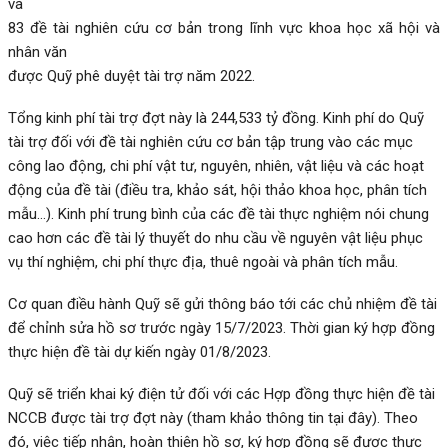
và
83 đề tài nghiên cứu cơ bản trong
lĩnh vực khoa
học xã hội và
nhân văn
được Quỹ
phê duyệt
tài trợ
năm
2022
.
Tổng kinh phí tài trợ đợt này là
244,533
tỷ đồng. Kinh phí
do Quỹ
tài trợ đối với đề tài
nghiên cứu cơ bản
tập trung vào các mục
công lao động, chi phí vật tư, nguyên, nhiên, vật liệu và các hoạt
động
của đề tài
(điều tra, khảo sát, hội thảo khoa học
, phân tích
mẫu
…
).
Kinh phí trung bình của các đề tài thực nghiệm nói chung
cao hơn các đề tài lý thuyết do nhu cầu về nguyên
vật
liệu phục
vụ thí nghiệm, chi phí thực địa, thuê ngoài và phân tích mẫu.
Cơ quan điều hành Quỹ sẽ gửi thông báo tới các chủ nhiệm đề tài
để chỉnh sửa hồ sơ
trước ngày
1
5
/
7
/2023
. Thời gian ký hợp đồng
thực hiện đề tài dự kiến
ngày
01
/
8
/2023
.
Quỹ
sẽ
triển khai ký
điện tử
đối với các Hợp đồng thực hiện đề tài
NCCB
được tài trợ đợt này
(
tham khảo thông tin tại đây
)
.
Theo
đó,
việc tiếp nhận, hoàn thiện hồ sơ, ký hợp đồng
sẽ được th
ực