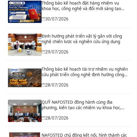
Thông báo kế hoạch đặt hàng nhiệm vụ
khoa học, công nghệ và đổi mới sáng tạo
“Nghiên cứu khoa học tổng kết thi hành, đề
30/07/2026
xuất sửa đổi, bổ sung toàn diện Hiến pháp
năm 2013 đáp ứng yêu cầu phát triển đất
nước trong kỷ nguyên mới”
Định hướng phát triển vật lý gắn với công
nghệ chiến lược và nghiên cứu ứng dụng
29/07/2026
Thông báo kế hoạch tài trợ nhiệm vụ nghiên
cứu phát triển công nghệ định hướng công
nghệ chiến lược năm 2026
28/07/2026
QUỸ NAFOSTED đồng hành cùng địa
phương, kiến tạo các nhiệm vụ khoa học,
công nghệ và đổi mới sáng tạo từ nhu cầu
28/07/2026
phát triển thực tiễn
NAFOSTED chủ động kết nối, hình thành các