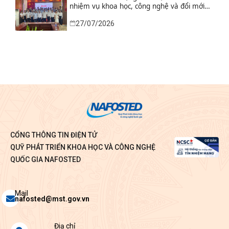
nhiệm vụ khoa học, công nghệ và đổi mới
sáng tạo từ nhu cầu thực tiễn của tỉnh Ninh
27/07/2026
Bình
CỔNG THÔNG TIN ĐIỆN TỬ
QUỸ PHÁT TRIỂN KHOA HỌC VÀ CÔNG NGHỆ
QUỐC GIA NAFOSTED
Envelope
Mail
nafosted@mst.gov.vn
Map-
Điạ chỉ