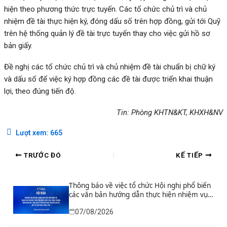
hiện theo phương thức trực
tuyến
. Các tổ chức chủ trì và chủ
nhiệm đề tài thực hiện ký, đóng dấu số trên hợp đồng
, gửi tới Quỹ
trên hệ thống quản lý đề tài trực tuyến thay cho việc gửi hồ sơ
bản giấy.
Đề nghị các tổ chức chủ trì và
chủ nhiệm đề tài chuẩn bị chữ ký
và dấu số để việc ký hợp đồng các đề tài được triển kh
ai thuận
lợi, theo đúng tiến độ.
Tin: Phòng KHTN&KT, KHXH&NV
Lượt xem:
665
TRƯỚC ĐÓ
KẾ TIẾP
Thông báo về việc tổ chức Hội nghị phổ biến
các văn bản hướng dẫn thực hiện nhiệm vụ
nghiên cứu và phát triển công nghệ chiến
07/08/2026
lược thuộc Chương trình khoa học, công
nghệ và đổi mới sáng tạo quốc gia đặc biệt