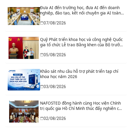
về công nghệ chiến lược
Đưa AI đến trường học, đưa AI đến doanh
nghiệp, đào tạo, kết nối chuyên gia AI toàn
cầu
07/08/2026
Quỹ Phát triển khoa học và công nghệ Quốc
gia tổ chức Lễ trao Bằng khen của Bộ trưởng
và danh hiệu thi đua cho các tập thể, cá
05/08/2026
nhân có thành tích xuất sắc
Khảo sát nhu cầu hỗ trợ phát triển tạp chí
khoa học năm 2026
03/08/2026
NAFOSTED đồng hành cùng Học viện Chính
trị quốc gia Hồ Chí Minh thúc đẩy nghiên cứu
khoa học, công nghệ và đổi mới sáng tạo
02/08/2026