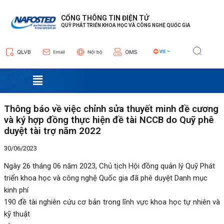
Nhảy
Điều
tới
hướng
CỔNG THÔNG TIN ĐIỆN TỬ
QUỸ PHÁT TRIỂN KHOA HỌC VÀ CÔNG NGHỆ QUỐC GIA
nội
bài
dung
viết
Menu
Thông báo về việc chỉnh sửa thuyết minh đề cương
và ký hợp đồng thực hiện đề tài NCCB do Quỹ phê
duyệt tài trợ năm 2022
30/06/2023
Ngày
26
tháng 0
6
năm
2023
, Chủ tịch Hội đồng quản lý Quỹ Phát
triển khoa học và công nghệ Quốc gia đã phê duyệt Danh mục
kinh phí
190
đề tài nghiên cứu cơ bản trong
lĩnh vực
khoa học tự nhiên
và
kỹ thuật