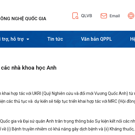
CÔNG NGHỆ QUỐC GIA
 trợ, hỗ trợ
Tin tức
Văn bản QPPL
H
i các nhà khoa học Anh
n khai
hợp tác với UKRI
(Quỹ Nghiên cứu và đổi mới Vương Quốc Anh) từ
n các thủ tục và dự kiến sẽ tiếp tục triển khai hợp tác với MRC (Hội đồn
Quốc gia và Đại sứ quán Anh trân trọng thông báo Sự kiện kết nối các n
về (i) Bệnh truyền nhiễm có khả năng gây dịch bệnh và (ii) Kháng thuốc,