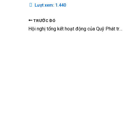
Lượt xem:
1.440
TRƯỚC ĐÓ
Hội nghị tổng kết hoạt động của Quỹ Phát triển KH&CN Quốc gia nhân dịp 20 năm thành lập, 15 năm triển khai các chương trình tài trợ, hỗ trợ