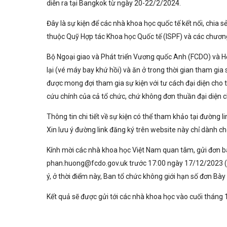
diễn ra tại Bangkok từ ngày 20-22/2/2024.
Đây là sự kiện để các nhà khoa học quốc tế kết nối, chia
thuộc Quỹ Hợp tác Khoa học Quốc tế (ISPF) và các chương
Bộ Ngoại giao và Phát triển Vương quốc Anh (FCDO) và H
lại (vé máy bay khứ hồi) và ăn ở trong thời gian tham gi
được mong đợi tham gia sự kiện với tư cách đại diện cho
cứu chính của cả tổ chức, chứ không đơn thuần đại diện
Thông tin chi tiết về sự kiện có thể tham khảo tại đường li
Xin lưu ý đường link đăng ký trên website này chỉ dành c
Kính mời các nhà khoa học Việt Nam quan tâm, gửi đơn b
phan.huong@fcdo.gov.uk
trước 17:00 ngày 17/12/2023 (g
ý, ở thời điểm này, Ban tổ chức không giới hạn số đơn Bà
Kết quả sẽ được gửi tới các nhà khoa học vào cuối thán